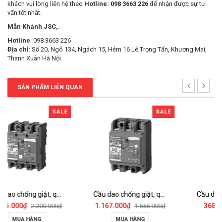
khách vui lòng liên hệ theo
Hotline: 098 3663 226
để nhận được sự tư
vấn tốt nhất.
Mẫn Khánh JSC,.
Hotline
: 098 3663 226
Địa chỉ
: Số 20, Ngõ 134, Ngách 15, Hẻm 16 Lê Trọng Tấn, Khương Mai,
Thanh Xuân Hà Nội
SẢN PHẨM LIÊN QUAN
LE
SALE
SALE
Cầu dao chống giật, quá tải ELCB - BKW2503Y
Cầu dao chống dòng rò ELB 2P2E - BJS3032S1V
1.167.000₫
368.000₫
₫
1.555.000₫
490.000₫
MUA HÀNG
MUA HÀNG