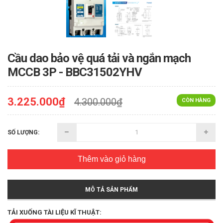
Cầu dao bảo vệ quá tải và ngắn mạch
MCCB 3P - BBC31502YHV
3.225.000₫
4.300.000₫
CÒN HÀNG
SỐ LƯỢNG:
Thêm vào giỏ hàng
MÔ TẢ SẢN PHẨM
TẢI XUỐNG TÀI LIỆU KĨ THUẬT: