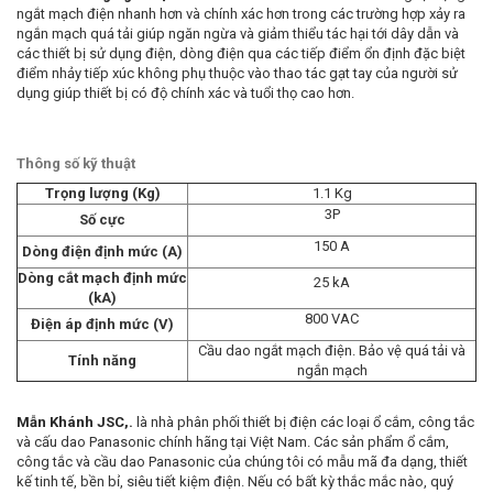
ngắt mạch điện nhanh hơn và chính xác hơn trong các trường hợp xảy ra
ngắn mạch quá tải giúp ngăn ngừa và giảm thiểu tác hại tới dây dẫn và
các thiết bị sử dụng điện, dòng điện qua các tiếp điểm ổn định đặc biệt
điểm nhảy tiếp xúc không phụ thuộc vào thao tác gạt tay của người sử
dụng giúp thiết bị có độ chính xác và tuổi thọ cao hơn.
Thông số kỹ thuật
Trọng lượng (Kg)
1.1 Kg
3P
Số cực
150 A
Dòng điện định mức (A)
Dòng cắt mạch định mức
25 kA
(kA)
800 VAC
Điện áp định mức (V)
Cầu dao ngắt mạch điện. Bảo vệ quá tải và
Tính năng
ngắn mạch
Mẫn Khánh JSC,.
là nhà phân phối thiết bị điện các loại ổ cắm, công tắc
và cấu dao Panasonic chính hãng tại Việt Nam. Các sản phẩm ổ cắm,
công tắc và cầu dao Panasonic của chúng tôi có mẫu mã đa dạng, thiết
kế tinh tế, bền bỉ, siêu tiết kiệm điện. Nếu có bất kỳ thắc mắc nào, quý