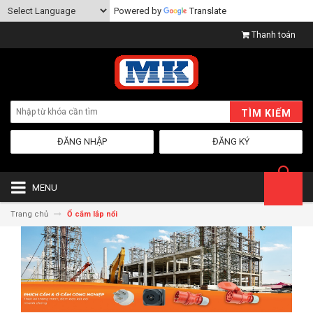
Powered by
Translate
Thanh toán
TÌM KIẾM
ĐĂNG NHẬP
ĐĂNG KÝ
MENU
Trang chủ
Ổ cắm lắp nổi