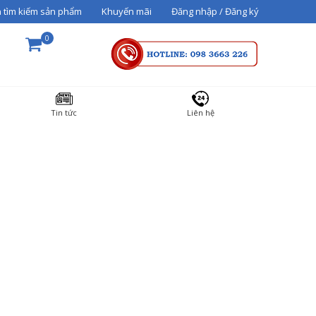
 tìm kiếm sản phẩm
Khuyến mãi
Đăng nhập / Đăng ký
0
THÀNH TIỀN
Tin tức
Liên hệ
36000000
Tổng cộng:
3,600,000₫
THANH TOÁN