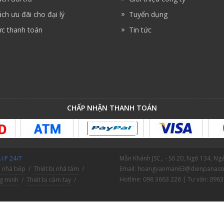
ch ưu đãi cho đại lý
Tuyển dụng
ức thanh toán
Tin tức
CHẤP NHẬN THANH TOÁN
I.P 24/7
Mẫn Khánh JSC,. - Số 20, Ngõ 134, N
ị nhà bếp
/
Thiết bị nhà tắm
/
Email: hoangvanman63@dienpanaso
Hotline: 098 3663 226 | Tư vấn: 0963
ng minh
/
Thiết bị cầm tay
/