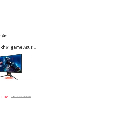
hẩm.
Màn hình chơi game Asus Rog Swift PG258Q - 24.5" FHD - 240 Hz- 1 ms - G-SYNC™
.000₫
19.990.000₫