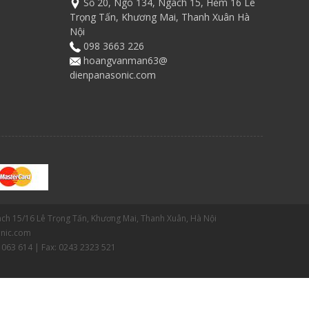
Số 20, Ngõ 134, Ngách 15, Hẻm 16 Lê
Trọng Tấn, Khương Mai, Thanh Xuân Hà
Nội
098 3663 226
hoangvanman63@
dienpanasonic.com
gách 15/16 Lê Trọng Tấn, Khương Mai, Thanh Xuân, Hà Nội
nic.com
 063 614 | Fax: 0243 2323 521