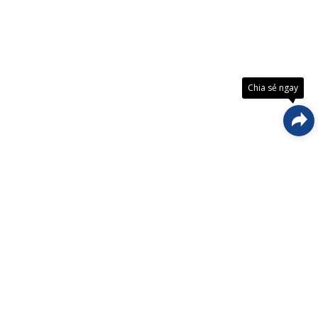
Đây là
giải
pháp
trải
Chia sẻ ngay
nghiệ
phát
triển
bởi
EGANY