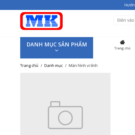
Hướng
Bạn vừa thêm
Giầy cao gót V
Hiện đang có
3
sản phẩm tron
SẢN P
DANH MỤC SẢN PHẨM
Trang chủ
Giầy cao
Trang chủ
Danh mục
Màn hình vi tính
Giao hàng trên toàn quốc
Tiếp tục mua hàng