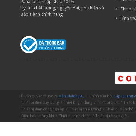
Panasonic nhập khẩu 100%.
Uy tín, chất lượng, nguyên đai, phụ kiện và
Chính sá
Bảo Hành chính hãng.
Hình th
© Bản quyền thuộc về
Mẫn Khánh JSC,.
| Chỉnh sửa bởi
Cáp Quang V.
Thiết bị điện xây dựng
/
Thiết bị gia dụng
/
Thiết bị quạt
/
Thiết b
Thiết bị điện công nghiệp
/
Thiết bị chiếu sáng
/
Thiết bị điện thô
Điều hòa không khí
/
Thiết bị trình chiếu
/
Thiết bị công nghệ