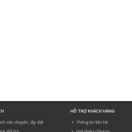
CH
HỖ TRỢ KHÁCH HÀNG
ách vận chuyển, lắp đặt
Thông tin liên hệ
ch đổi trả
Giới thiệu công ty