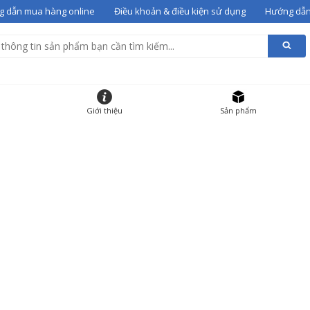
 dẫn mua hàng online
Điều khoản & điều kiện sử dụng
Hướng dẫn
alentino 07
vào giỏ
g giỏ hàng
HẨM
ĐƠN GIÁ
SỐ LƯỢNG
Giới thiệu
Sản phẩm
 gót Valentino 07
36
12000000
-
+