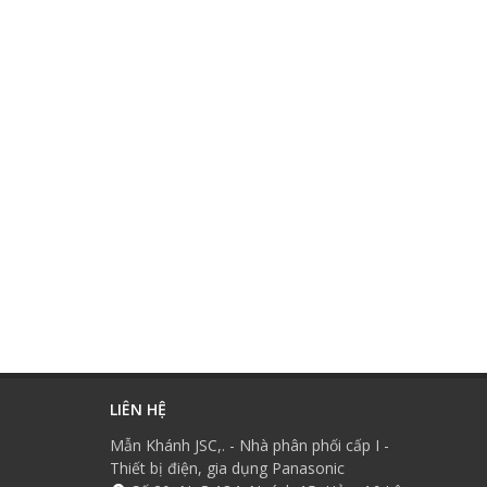
LIÊN HỆ
Mẫn Khánh JSC,. - Nhà phân phối cấp I -
Thiết bị điện, gia dụng Panasonic