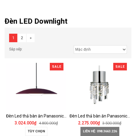
Đèn LED Downlight
1
2
»
Sắp xếp:
SALE
SALE
Đèn Led thả bàn ăn Panasonic - HH-LB1050188 / HH-LB1050288
Đèn Led thả bàn ăn Panasonic - HH-LB1030288
3.024.000₫
2.275.000₫
4.800.000₫
3.500.000₫
TÙY CHỌN
LIÊN HỆ: 098.3663.226