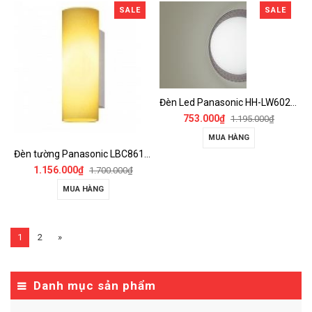
SALE
SALE
Đèn Led Panasonic HH-LW6020119
753.000₫
1.195.000₫
MUA HÀNG
Đèn tường Panasonic LBC86114
1.156.000₫
1.700.000₫
MUA HÀNG
1
2
»
Danh mục sản phẩm