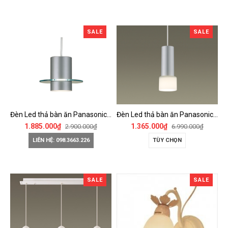
SALE
SALE
Đèn Led thả bàn ăn Panasonic - HH-LB1030188
Đèn Led thả bàn ăn Panasonic - HH-LB1030688 / HH-LB1030788
1.885.000₫
1.365.000₫
2.900.000₫
6.990.000₫
LIÊN HỆ: 098.3663.226
TÙY CHỌN
SALE
SALE