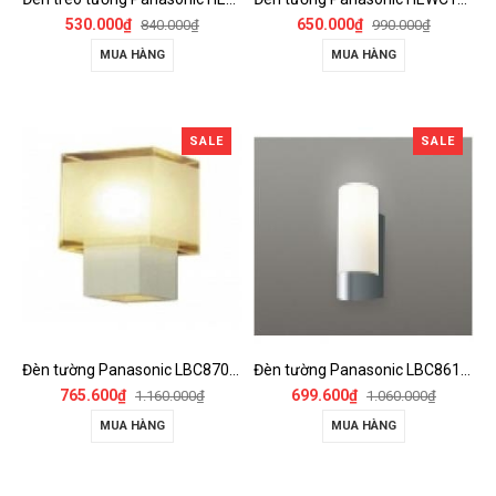
530.000₫
650.000₫
840.000₫
990.000₫
MUA HÀNG
MUA HÀNG
SALE
SALE
Đèn tường Panasonic LBC87057
Đèn tường Panasonic LBC86108
765.600₫
699.600₫
1.160.000₫
1.060.000₫
MUA HÀNG
MUA HÀNG