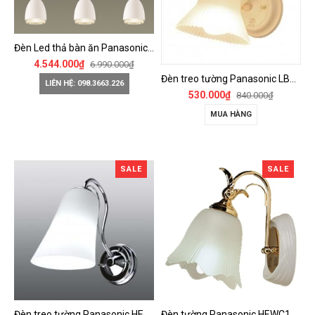
Đèn Led thả bàn ăn Panasonic - HH-LB3100188
4.544.000₫
6.990.000₫
Đèn treo tường Panasonic LBC87062K
LIÊN HỆ: 098.3663.226
530.000₫
840.000₫
MUA HÀNG
SALE
SALE
Đèn treo tường Panasonic HEWC1031
Đèn tường Panasonic HEWC1098K