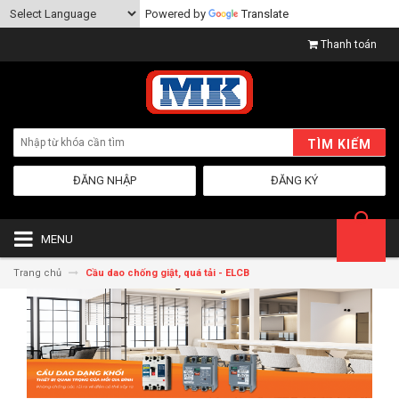
Powered by
Translate
Thanh toán
TÌM KIẾM
ĐĂNG NHẬP
ĐĂNG KÝ
MENU
Trang chủ
Cầu dao chống giật, quá tải - ELCB