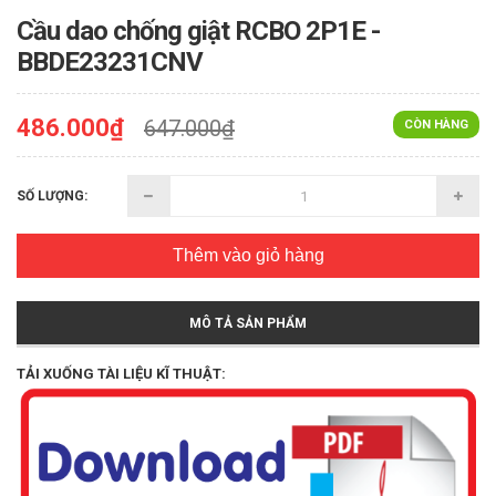
Cầu dao chống giật RCBO 2P1E -
BBDE23231CNV
486.000₫
647.000₫
CÒN HÀNG
SỐ LƯỢNG:
Thêm vào giỏ hàng
MÔ TẢ SẢN PHẨM
TẢI XUỐNG TÀI LIỆU KĨ THUẬT: