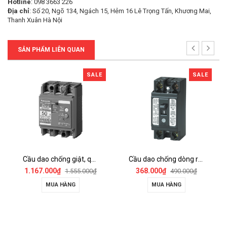
Hotline
: 098 3663 226
Địa chỉ
: Số 20, Ngõ 134, Ngách 15, Hẻm 16 Lê Trọng Tấn, Khương Mai,
Thanh Xuân Hà Nội
SẢN PHẨM LIÊN QUAN
SALE
SALE
Cầu dao chống giật, quá tải ELCB - BKW2503Y
Cầu dao chống dòng rò ELB 2P2E - BJS3032S1V
1.167.000₫
368.000₫
1.555.000₫
490.000₫
MUA HÀNG
MUA HÀNG