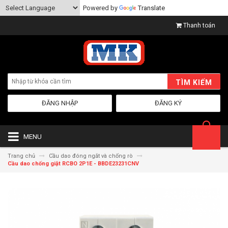
Powered by
Translate
Thanh toán
TÌM KIẾM
ĐĂNG NHẬP
ĐĂNG KÝ
MENU
Trang chủ
Cầu dao đóng ngắt và chống rò
Cầu dao chống giật RCBO 2P1E - BBDE23231CNV