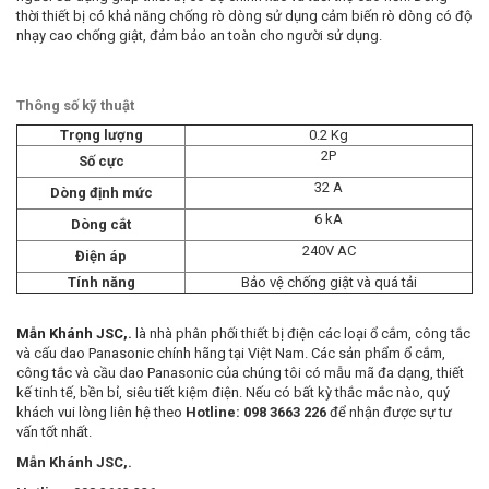
thời thiết bị có khả năng chống rò dòng sử dụng cảm biến rò dòng có độ
nhạy cao chống giật, đảm bảo an toàn cho người sử dụng.
Thông số kỹ thuật
Trọng lượng
0.2 Kg
2P
Số cực
32 A
Dòng định mức
6 kA
Dòng cắt
240V AC
Điện áp
Tính năng
Bảo vệ chống giật và quá tải
Mẫn Khánh JSC,.
là nhà phân phối thiết bị điện các loại ổ cắm, công tắc
và cấu dao Panasonic chính hãng tại Việt Nam. Các sản phẩm ổ cắm,
công tắc và cầu dao Panasonic của chúng tôi có mẫu mã đa dạng, thiết
kế tinh tế, bền bỉ, siêu tiết kiệm điện. Nếu có bất kỳ thắc mắc nào, quý
khách vui lòng liên hệ theo
Hotline: 098 3663 226
để nhận được sự tư
vấn tốt nhất.
Mẫn Khánh JSC,.