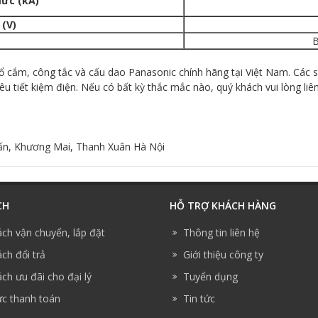
ức (kA)
 (V)
B
ại ổ cắm, công tắc và cấu dao Panasonic chính hãng tại Việt Nam. Cá
iêu tiết kiệm điện. Nếu có bất kỳ thắc mắc nào, quý khách vui lòng li
Tấn, Khương Mai, Thanh Xuân Hà Nội
CH
HỖ TRỢ KHÁCH HÀNG
ách vận chuyển, lắp đặt
Thông tin liên hệ
ch đổi trả
Giới thiệu công ty
ch ưu đãi cho đại lý
Tuyển dụng
ức thanh toán
Tin tức