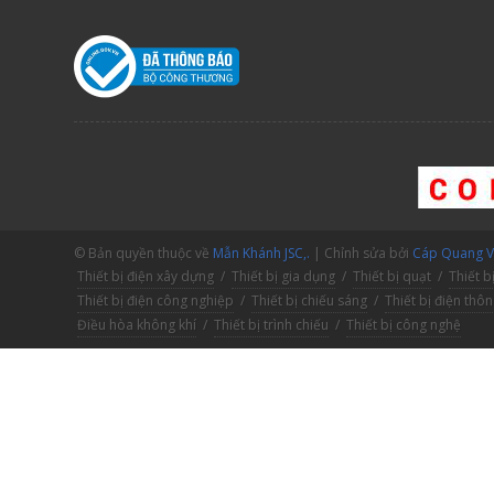
© Bản quyền thuộc về
Mẫn Khánh JSC,.
| Chỉnh sửa bởi
Cáp Quang V.
Thiết bị điện xây dựng
/
Thiết bị gia dụng
/
Thiết bị quạt
/
Thiết b
Thiết bị điện công nghiệp
/
Thiết bị chiếu sáng
/
Thiết bị điện thô
Điều hòa không khí
/
Thiết bị trình chiếu
/
Thiết bị công nghệ