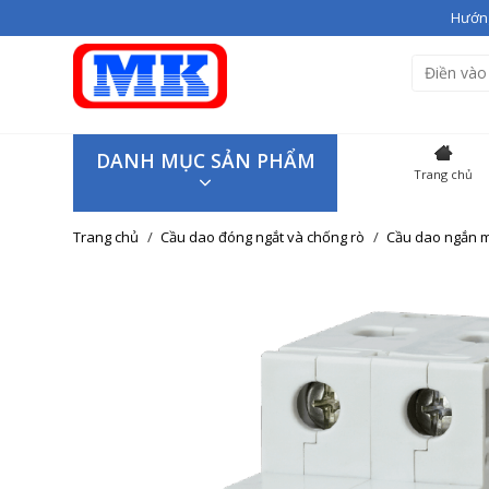
Hướng
Bạn vừa thêm
Giầy cao gót V
Hiện đang có
3
sản phẩm tron
SẢN P
DANH MỤC SẢN PHẨM
Trang chủ
Giầy cao
Trang chủ
Cầu dao đóng ngắt và chống rò
Cầu dao ngắn m
Giao hàng trên toàn quốc
Tiếp tục mua hàng