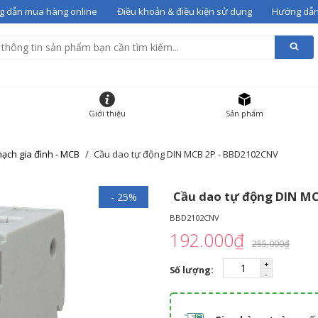
 dẫn mua hàng online
Điều khoản & điều kiện sử dụng
Hướng dẫn
alentino 07
vào giỏ
g giỏ hàng
HẨM
ĐƠN GIÁ
SỐ LƯỢNG
Giới thiệu
Sản phẩm
 gót Valentino 07
36
12000000
-
+
ạch gia đình - MCB
Cầu dao tự động DIN MCB 2P - BBD2102CNV
Cầu dao tự động DIN M
- 25%
BBD2102CNV
192.000₫
255.000₫
Số lượng: