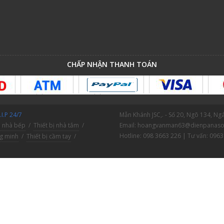
CHẤP NHẬN THANH TOÁN
I.P 24/7
Mẫn Khánh JSC,. - Số 20, Ngõ 134, N
ị nhà bếp
/
Thiết bị nhà tắm
/
Email: hoangvanman63@dienpanaso
Hotline: 098 3663 226 | Tư vấn: 0963
ng minh
/
Thiết bị cầm tay
/