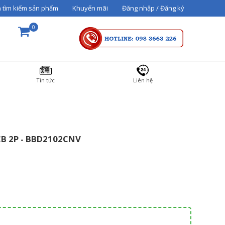
 tìm kiếm sản phẩm
Khuyến mãi
Đăng nhập / Đăng ký
0
THÀNH TIỀN
Tin tức
Liên hệ
36000000
CB 2P - BBD2102CNV
Tổng cộng:
3,600,000₫
THANH TOÁN