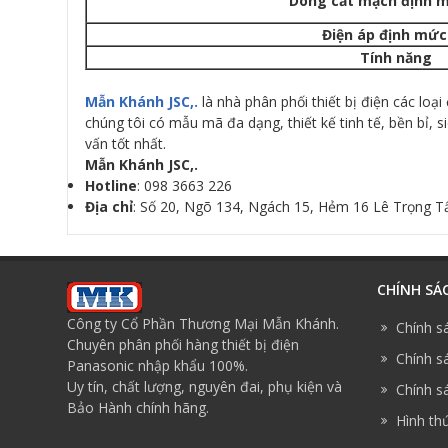
Dòng cắt mạch định m
Điện áp định mức
Tính năng
Mẫn Khánh JSC,.
là nhà phân phối thiết bị điện các lo
chúng tôi có mẫu mã đa dạng, thiết kế tinh tế, bền bỉ, s
vấn tốt nhất.
Mẫn Khánh JSC,.
Hotline
: 098 3663 226
Địa chỉ
: Số 20, Ngõ 134, Ngách 15, Hẻm 16 Lê Trọng 
CHÍNH SÁ
Công ty Cổ Phần Thương Mại Mẫn Khánh.
Chính s
Chuyên phân phối hàng thiết bị điện
Chính sá
Panasonic nhập khẩu 100%.
Uy tín, chất lượng, nguyên đai, phụ kiện và
Chính sá
Bảo Hành chính hãng.
Hình th