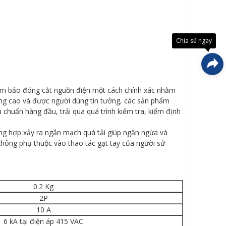
Đây là
giải
pháp
trải
Chia sẻ ngay
nghiệ
phát
triển
bởi
EGANY
đảm bảo đóng cắt nguồn điện một cách chính xác nhằm
ợng cao và được người dùng tin tưởng, các sản phẩm
 chuẩn hàng đầu, trải qua quá trình kiểm tra, kiểm định
ng hợp xảy ra ngắn mạch quá tải giúp ngăn ngừa và
 không phụ thuộc vào thao tác gạt tay của người sử
0.2 Kg
2P
10 A
6 kA tại điện áp 415 VAC