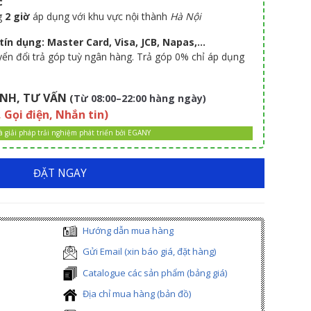
c
g
2 giờ
áp dụng với khu vực nội thành
Hà Nội
ín dụng: Master Card, Visa, JCB, Napas,...
uyển đổi trả góp tuỳ ngân hàng. Trả góp 0% chỉ áp dụng
NH, TƯ VẤN
(
Từ 08:00–22:00 hàng ngày)
, Gọi điện, Nhắn tin)
là giải pháp trải nghiệm phát triển bởi EGANY
ĐẶT NGAY
Hướng dẫn mua hàng
Gửi Email (xin báo giá, đặt hàng)
Catalogue các sản phẩm (bảng giá)
Địa chỉ mua hàng (bản đồ)