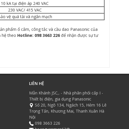
10 kA tại điện áp 240 VAC
230 VAC/ 415 VAC
ảo vệ quá tải và ngắn mạch
c sản phẩm ổ cắm, công tắc và cầu dao Panasonic của
ên hệ theo
Hotline: 098 3663 226
để nhận được sự tư
LIÊN HỆ
Mẫn Khánh JSC,. - Nhà phân phối cấp I -
Thiết bị điện, gia dụng Panasonic
Số 20, Ngõ 134, Ngách 15, Hẻm 16 Lê
Trọng Tấn, Khương Mai, Thanh Xuân Hà
Nội
098 3663 226