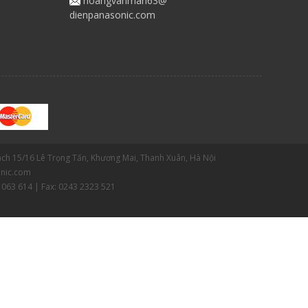
hoangvanman63@
dienpanasonic.com
gách 15/16 Lê Trọng Tấn, Khương Mai, Thanh Xuân, Hà Nội
nic.com
 063 614 | Fax: 0243 2323 521