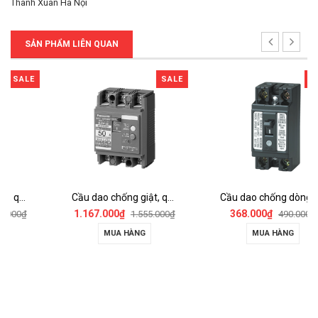
Thanh Xuân Hà Nội
SẢN PHẨM LIÊN QUAN
SALE
SALE
Cầu dao chống giật, quá tải ELCB - BKW2503Y
Cầu dao chống dòng rò ELB 2P2E - BJS3032S1V
1.167.000₫
368.000₫
1.555.000₫
490.000₫
MUA HÀNG
MUA HÀNG