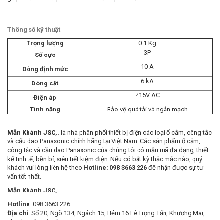
Thông số kỹ thuật
Trọng lượng
0.1 Kg
3P
Số cực
10 A
Dòng định mức
6 kA
Dòng cắt
415V AC
Điện áp
Tính năng
Bảo vệ quá tải và ngắn mạch
Mẫn Khánh JSC,.
là nhà phân phối thiết bị điện các loại ổ cắm, công tắc
và cấu dao Panasonic chính hãng tại Việt Nam. Các sản phẩm ổ cắm,
công tắc và cầu dao Panasonic của chúng tôi có mẫu mã đa dạng, thiết
kế tinh tế, bền bỉ, siêu tiết kiệm điện. Nếu có bất kỳ thắc mắc nào, quý
khách vui lòng liên hệ theo
Hotline: 098 3663 226
để nhận được sự tư
vấn tốt nhất.
Mẫn Khánh JSC,.
Hotline
: 098 3663 226
Địa chỉ
: Số 20, Ngõ 134, Ngách 15, Hẻm 16 Lê Trọng Tấn, Khương Mai,