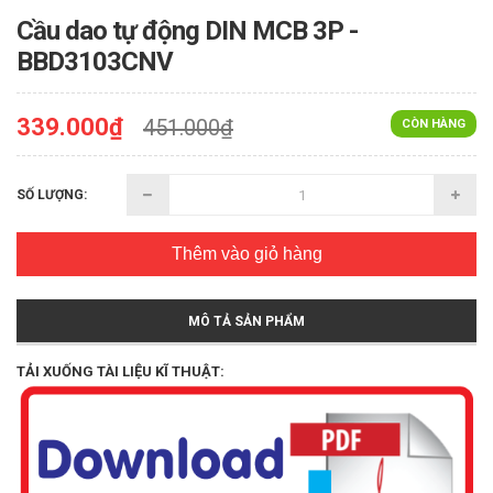
Cầu dao tự động DIN MCB 3P -
BBD3103CNV
339.000₫
451.000₫
CÒN HÀNG
SỐ LƯỢNG:
Thêm vào giỏ hàng
MÔ TẢ SẢN PHẨM
TẢI XUỐNG TÀI LIỆU KĨ THUẬT: