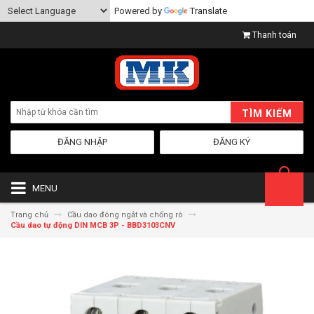
Powered by
Translate
Thanh toán
TÌM KIẾM
ĐĂNG NHẬP
ĐĂNG KÝ
MENU
Trang chủ
Cầu dao đóng ngắt và chống rò
Cầu dao tự động DIN MCB 3P - BBD3103CNV