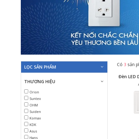
Có
3
sản p
LỌC SẢN PHẨM
THƯƠNG HIỆU
Orion
Suntex
OHM
Suiden
Komax
KDK
Asus
Hans