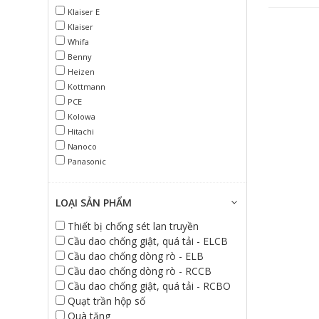
Klaiser E
Klaiser
Whifa
Benny
Heizen
Kottmann
PCE
Kolowa
Hitachi
Nanoco
Panasonic
LOẠI SẢN PHẨM
Thiết bị chống sét lan truyền
Cầu dao chống giật, quá tải - ELCB
Cầu dao chống dòng rò - ELB
Cầu dao chống dòng rò - RCCB
Cầu dao chống giật, quá tải - RCBO
Quạt trần hộp số
Quà tặng