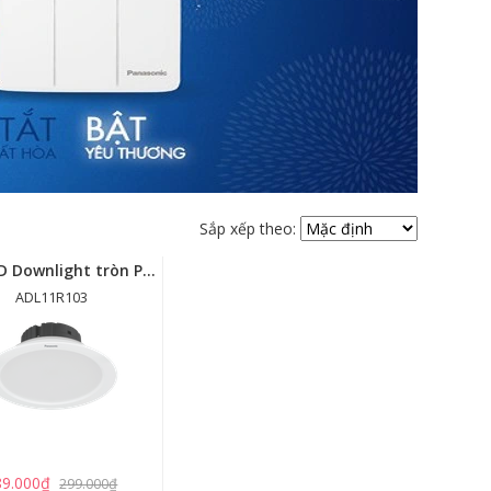
Sắp xếp theo:
Đèn LED Downlight tròn Panasonic 10W - Ø95mm - ADL11R103/ADL11R107
ADL11R103
89.000₫
299.000₫