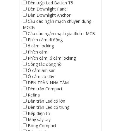
Đèn tuýp Led Batten T5
Đèn Downlight Panel
Đèn Downlight Anchor
Cầu dao ngắn mạch chuyên dụng -
MCCB
Cầu dao ngắn mạch gia đình - MCB
Phích cắm di động
ổ cắm locking
Phích cắm
Phích cắm, ổ cắm locking
Công tắc đồng hồ
Ổ cắm âm sàn
Ổ cắm có dây
ĐÈN TRẦN NHÀ TẮM
Đèn trần Compact
Refina
Đèn trần Led cỡ lớn
Đèn trần Led cỡ trung
Bếp điện từ
Máy sấy tay
Bóng Compact