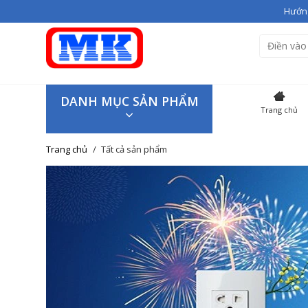
Hướng
Bạn vừa thêm
Giầy cao gót V
Hiện đang có
3
sản phẩm tron
SẢN P
DANH MỤC SẢN PHẨM
Trang chủ
Giầy cao
Trang chủ
Tất cả sản phẩm
Giao hàng trên toàn quốc
Tiếp tục mua hàng