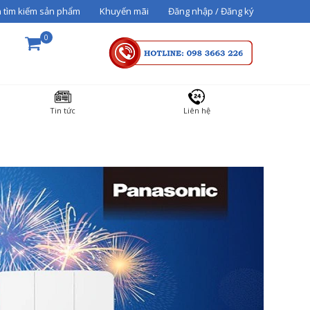
 tìm kiếm sản phẩm
Khuyến mãi
Đăng nhập / Đăng ký
0
THÀNH TIỀN
Tin tức
Liên hệ
36000000
Tổng cộng:
3,600,000₫
THANH TOÁN