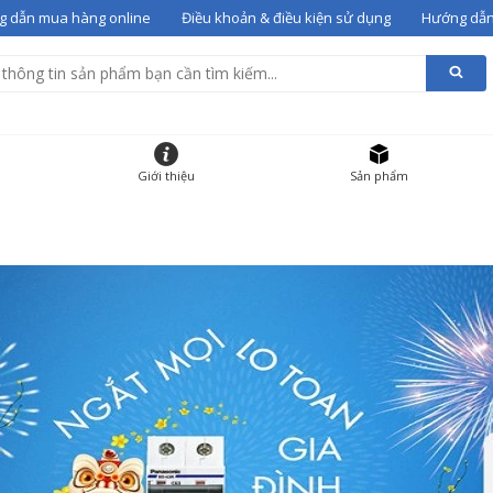
 dẫn mua hàng online
Điều khoản & điều kiện sử dụng
Hướng dẫn
alentino 07
vào giỏ
g giỏ hàng
HẨM
ĐƠN GIÁ
SỐ LƯỢNG
Giới thiệu
Sản phẩm
 gót Valentino 07
36
12000000
-
+