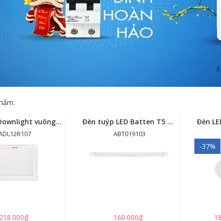
hẩm.
Đèn LED Downlight vuông Panasonic 10W - Ø95mm - ADL12R103/ADL12R107
Đèn tuýp LED Batten T5 Panasonic 10W - ABT019103/ABT019106 - Dài 600mm
ADL12R107
ABT019103
-37%
218.000₫
160.000₫
1