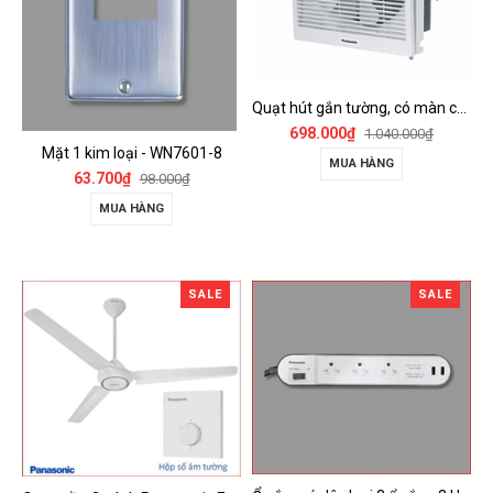
Quạt hút gắn tường, có màn che Panasonic - FV-15AUL
698.000₫
1.040.000₫
Mặt 1 kim loại - WN7601-8
MUA HÀNG
63.700₫
98.000₫
MUA HÀNG
SALE
SALE