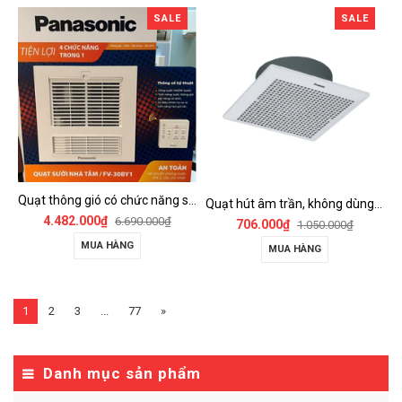
SALE
SALE
Quạt thông gió có chức năng sưởi ấm, dùng cho phòng tắm - FV-30BY1
Quạt hút âm trần, không dùng ống dẫn Panasonic - FV-25TGU6
4.482.000₫
6.690.000₫
706.000₫
1.050.000₫
MUA HÀNG
MUA HÀNG
1
2
3
...
77
»
Danh mục sản phẩm