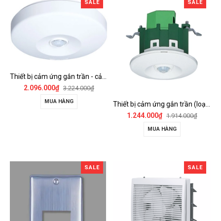
SALE
SALE
Thiết bị cảm ứng gắn trần - cảm biến góc rộng (loại nổi) - WTKF337107-VN
2.096.000₫
3.224.000₫
MUA HÀNG
Thiết bị cảm ứng gắn trần (loại âm trần, cụm sensor chính) - WTKF24816-VN
1.244.000₫
1.914.000₫
MUA HÀNG
SALE
SALE