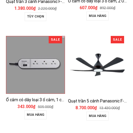
Ổ cắm có dây loại 3 ổ cắm, 2 USB, 1 công tắc - WCHG243322W-VN
Quạt trần 3 cánh Panasonic F-60FV2
607.000₫
892.000₫
1.380.000₫
2.220.000₫
MUA HÀNG
TÙY CHỌN
SALE
SALE
Ổ cắm có dây loại 3 ổ cắm, 1 công tắc - WCHG24332W
Quạt trần 5 cánh Panasonic F-60DGN có đèn LED và kết nối Wireless
343.000₫
505.000₫
8.700.000₫
13.430.000₫
MUA HÀNG
MUA HÀNG