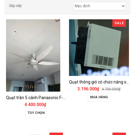
Sắp xếp:
SALE
Quạt thông gió có chức năng sưởi ấm, dùng cho phòng tắm - FV-30BZ1
3.196.000₫
4.700.000₫
Quạt trần 5 cánh Panasonic F-60GDS
MUA HÀNG
4.400.000₫
TÙY CHỌN