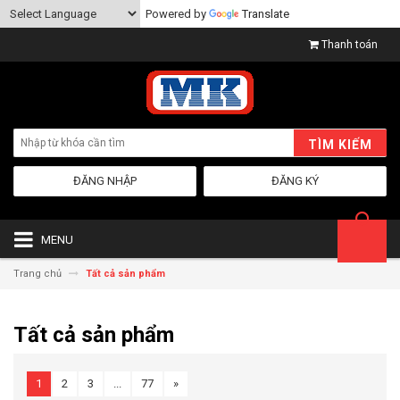
Powered by
Translate
Thanh toán
TÌM KIẾM
ĐĂNG NHẬP
ĐĂNG KÝ
MENU
Trang chủ
Tất cả sản phẩm
Tất cả sản phẩm
1
2
3
...
77
»