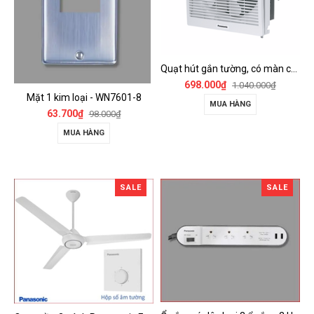
Quạt hút gắn tường, có màn che Panasonic - FV-15AUL
698.000₫
1.040.000₫
Mặt 1 kim loại - WN7601-8
MUA HÀNG
63.700₫
98.000₫
MUA HÀNG
SALE
SALE