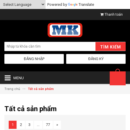
Powered by
Translate
Thanh toán
TÌM KIẾM
ĐĂNG NHẬP
ĐĂNG KÝ
MENU
Trang chủ
Tất cả sản phẩm
Tất cả sản phẩm
1
2
3
...
77
»