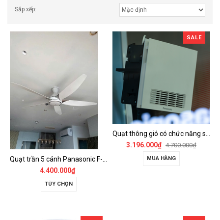
Sắp xếp:
SALE
Quạt thông gió có chức năng sưởi ấm, dùng cho phòng tắm - FV-30BZ1
3.196.000₫
4.700.000₫
Quạt trần 5 cánh Panasonic F-60GDS
MUA HÀNG
4.400.000₫
TÙY CHỌN