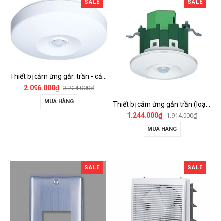
SALE
SALE
Thiết bị cảm ứng gắn trần - cảm biến góc rộng (loại nổi) - WTKF337107-VN
2.096.000₫
3.224.000₫
MUA HÀNG
Thiết bị cảm ứng gắn trần (loại âm trần, cụm sensor chính) - WTKF24816-VN
1.244.000₫
1.914.000₫
MUA HÀNG
SALE
SALE