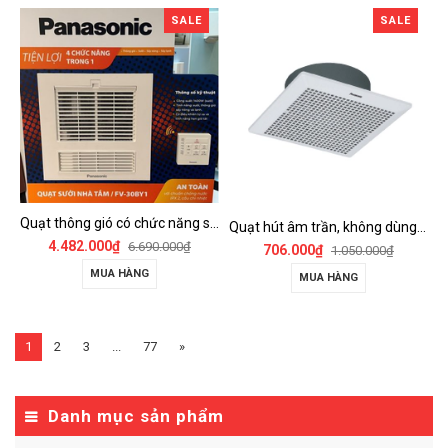
SALE
SALE
Quạt thông gió có chức năng sưởi ấm, dùng cho phòng tắm - FV-30BY1
Quạt hút âm trần, không dùng ống dẫn Panasonic - FV-25TGU6
4.482.000₫
6.690.000₫
706.000₫
1.050.000₫
MUA HÀNG
MUA HÀNG
1
2
3
...
77
»
Danh mục sản phẩm