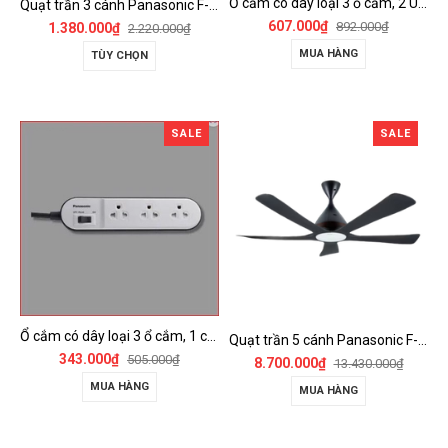
Ổ cắm có dây loại 3 ổ cắm, 2 USB, 1 công tắc - WCHG243322W-VN
Quạt trần 3 cánh Panasonic F-60FV2
607.000₫
892.000₫
1.380.000₫
2.220.000₫
MUA HÀNG
TÙY CHỌN
SALE
SALE
Ổ cắm có dây loại 3 ổ cắm, 1 công tắc - WCHG24332W
Quạt trần 5 cánh Panasonic F-60DGN có đèn LED và kết nối Wireless
343.000₫
505.000₫
8.700.000₫
13.430.000₫
MUA HÀNG
MUA HÀNG