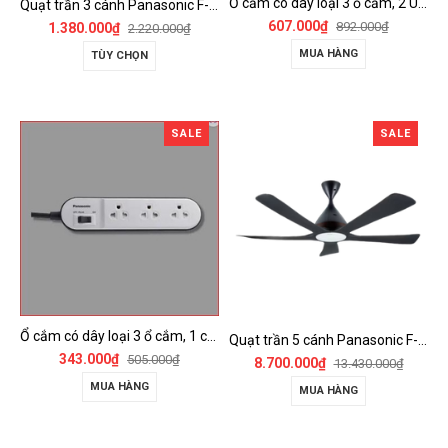
Ổ cắm có dây loại 3 ổ cắm, 2 USB, 1 công tắc - WCHG243322W-VN
Quạt trần 3 cánh Panasonic F-60FV2
607.000₫
892.000₫
1.380.000₫
2.220.000₫
MUA HÀNG
TÙY CHỌN
SALE
SALE
Ổ cắm có dây loại 3 ổ cắm, 1 công tắc - WCHG24332W
Quạt trần 5 cánh Panasonic F-60DGN có đèn LED và kết nối Wireless
343.000₫
505.000₫
8.700.000₫
13.430.000₫
MUA HÀNG
MUA HÀNG