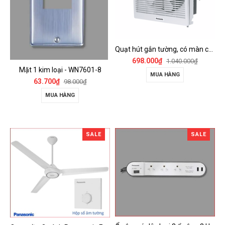
Quạt hút gắn tường, có màn che Panasonic - FV-15AUL
698.000₫
1.040.000₫
Mặt 1 kim loại - WN7601-8
MUA HÀNG
63.700₫
98.000₫
MUA HÀNG
SALE
SALE