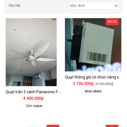
Sắp xếp:
SALE
Quạt thông gió có chức năng sưởi ấm, dùng cho phòng tắm - FV-30BZ1
3.196.000₫
4.700.000₫
Quạt trần 5 cánh Panasonic F-60GDS
MUA HÀNG
4.400.000₫
TÙY CHỌN