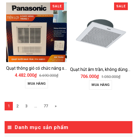
SALE
SALE
Quạt thông gió có chức năng sưởi ấm, dùng cho phòng tắm - FV-30BY1
Quạt hút âm trần, không dùng ống dẫn Panasonic - FV-25TGU6
4.482.000₫
6.690.000₫
706.000₫
1.050.000₫
MUA HÀNG
MUA HÀNG
1
2
3
...
77
»
Danh mục sản phẩm