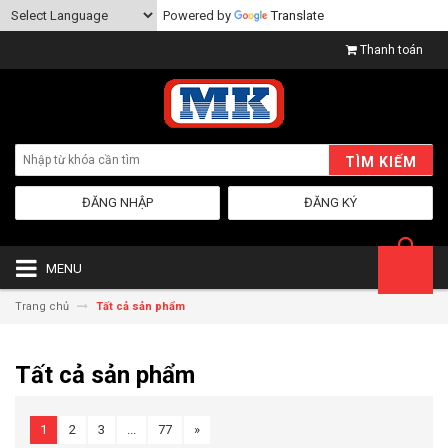
Powered by
Translate
Thanh toán
TÌM KIẾM
ĐĂNG NHẬP
ĐĂNG KÝ
MENU
Trang chủ
Tất cả sản phẩm
Tất cả sản phẩm
1
2
3
...
77
»