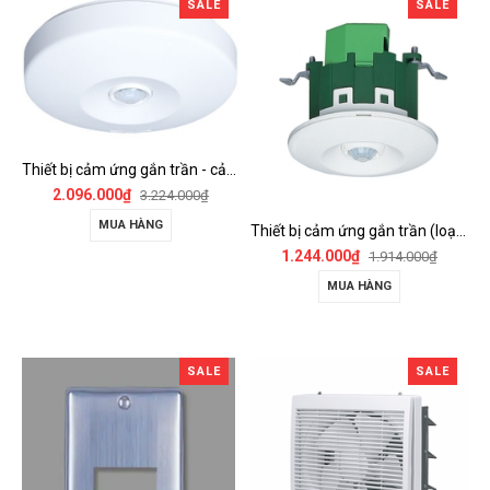
SALE
SALE
Thiết bị cảm ứng gắn trần - cảm biến góc rộng (loại nổi) - WTKF337107-VN
2.096.000₫
3.224.000₫
MUA HÀNG
Thiết bị cảm ứng gắn trần (loại âm trần, cụm sensor chính) - WTKF24816-VN
1.244.000₫
1.914.000₫
MUA HÀNG
SALE
SALE