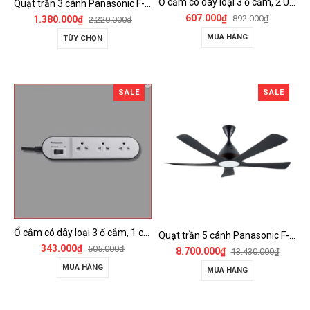
Ổ cắm có dây loại 3 ổ cắm, 2 USB, 1 công tắc - WCHG243322W-VN
Quạt trần 3 cánh Panasonic F-60FV2
607.000₫
892.000₫
1.380.000₫
2.220.000₫
MUA HÀNG
TÙY CHỌN
SALE
SALE
Ổ cắm có dây loại 3 ổ cắm, 1 công tắc - WCHG24332W
Quạt trần 5 cánh Panasonic F-60DGN có đèn LED và kết nối Wireless
343.000₫
505.000₫
8.700.000₫
13.430.000₫
MUA HÀNG
MUA HÀNG