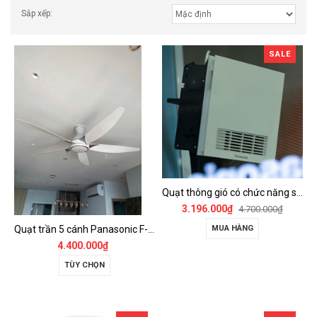
Sắp xếp:
SALE
Quạt thông gió có chức năng sưởi ấm, dùng cho phòng tắm - FV-30BZ1
3.196.000₫
4.700.000₫
Quạt trần 5 cánh Panasonic F-60GDS
MUA HÀNG
4.400.000₫
TÙY CHỌN