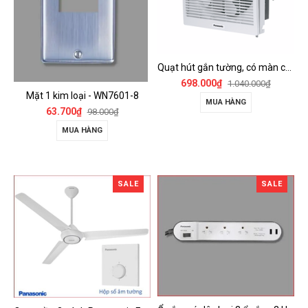
Quạt hút gắn tường, có màn che Panasonic - FV-15AUL
698.000₫
1.040.000₫
Mặt 1 kim loại - WN7601-8
MUA HÀNG
63.700₫
98.000₫
MUA HÀNG
SALE
SALE