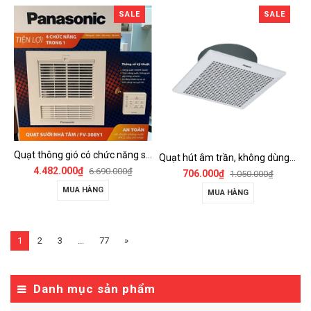
SALE
SALE
Quạt thông gió có chức năng sưởi ấm, dùng cho phòng tắm - FV-30BY1
Quạt hút âm trần, không dùng ống dẫn Panasonic - FV-25TGU6
4.482.000₫
6.690.000₫
706.000₫
1.050.000₫
MUA HÀNG
MUA HÀNG
1
2
3
...
77
»
Danh mục sản phẩm