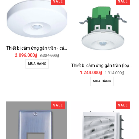
SALE
SALE
Thiết bị cảm ứng gắn trần - cảm biến góc rộng (loại nổi) - WTKF337107-VN
2.096.000₫
3.224.000₫
MUA HÀNG
Thiết bị cảm ứng gắn trần (loại âm trần, cụm sensor chính) - WTKF24816-VN
1.244.000₫
1.914.000₫
MUA HÀNG
SALE
SALE