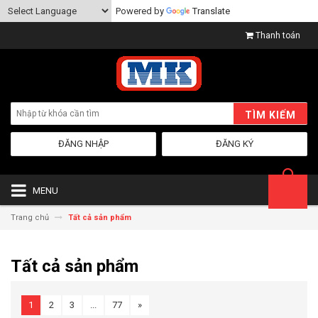
Powered by
Translate
Thanh toán
TÌM KIẾM
ĐĂNG NHẬP
ĐĂNG KÝ
MENU
Trang chủ
Tất cả sản phẩm
Tất cả sản phẩm
1
2
3
...
77
»