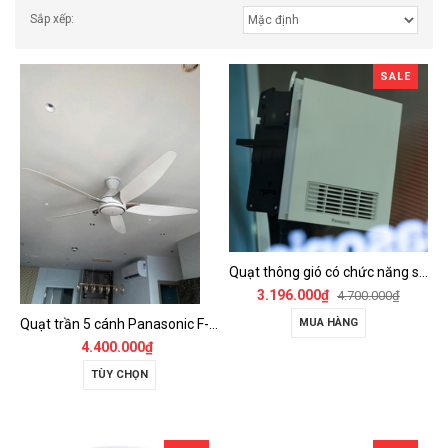
Sắp xếp:
SALE
Quạt thông gió có chức năng sưởi ấm, dùng cho phòng tắm - FV-30BZ1
3.196.000₫
4.700.000₫
Quạt trần 5 cánh Panasonic F-60GDS
MUA HÀNG
4.400.000₫
TÙY CHỌN