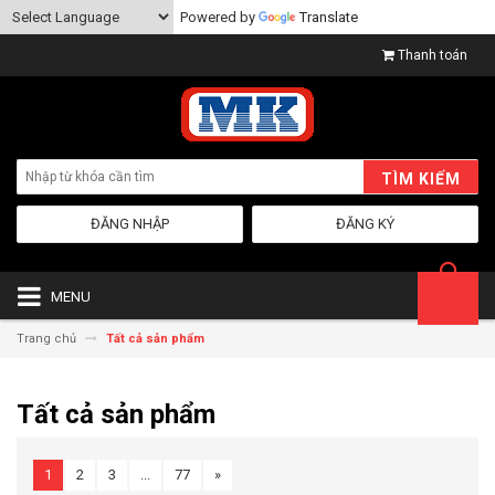
Powered by
Translate
Thanh toán
TÌM KIẾM
ĐĂNG NHẬP
ĐĂNG KÝ
MENU
Trang chủ
Tất cả sản phẩm
Tất cả sản phẩm
1
2
3
...
77
»