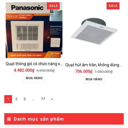
SALE
SALE
Quạt thông gió có chức năng sưởi ấm, dùng cho phòng tắm - FV-30BY1
Quạt hút âm trần, không dùng ống dẫn Panasonic - FV-25TGU6
4.482.000₫
6.690.000₫
706.000₫
1.050.000₫
MUA HÀNG
MUA HÀNG
1
2
3
...
77
»
Danh mục sản phẩm