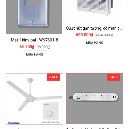
Quạt hút gắn tường, có màn che Panasonic - FV-15AUL
698.000₫
1.040.000₫
Mặt 1 kim loại - WN7601-8
MUA HÀNG
63.700₫
98.000₫
MUA HÀNG
SALE
SALE