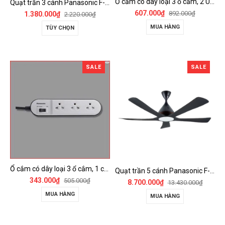
Ổ cắm có dây loại 3 ổ cắm, 2 USB, 1 công tắc - WCHG243322W-VN
Quạt trần 3 cánh Panasonic F-60FV2
607.000₫
892.000₫
1.380.000₫
2.220.000₫
MUA HÀNG
TÙY CHỌN
SALE
SALE
Ổ cắm có dây loại 3 ổ cắm, 1 công tắc - WCHG24332W
Quạt trần 5 cánh Panasonic F-60DGN có đèn LED và kết nối Wireless
343.000₫
505.000₫
8.700.000₫
13.430.000₫
MUA HÀNG
MUA HÀNG