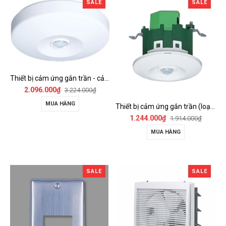
SALE
SALE
Thiết bị cảm ứng gắn trần - cảm biến góc rộng (loại nổi) - WTKF337107-VN
2.096.000₫
3.224.000₫
MUA HÀNG
Thiết bị cảm ứng gắn trần (loại âm trần, cụm sensor chính) - WTKF24816-VN
1.244.000₫
1.914.000₫
MUA HÀNG
SALE
SALE