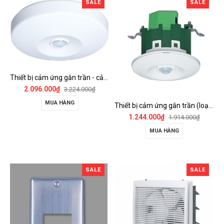
SALE
SALE
Thiết bị cảm ứng gắn trần - cảm biến góc rộng (loại nổi) - WTKF337107-VN
2.096.000₫
3.224.000₫
MUA HÀNG
Thiết bị cảm ứng gắn trần (loại âm trần, cụm sensor chính) - WTKF24816-VN
1.244.000₫
1.914.000₫
MUA HÀNG
SALE
SALE