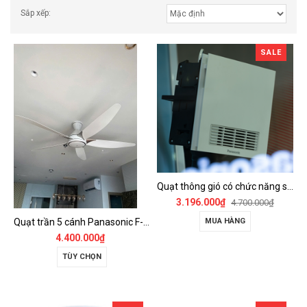
Sắp xếp:
SALE
Quạt thông gió có chức năng sưởi ấm, dùng cho phòng tắm - FV-30BZ1
3.196.000₫
4.700.000₫
Quạt trần 5 cánh Panasonic F-60GDS
MUA HÀNG
4.400.000₫
TÙY CHỌN