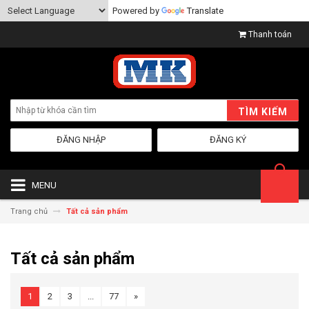
Powered by
Translate
Thanh toán
TÌM KIẾM
ĐĂNG NHẬP
ĐĂNG KÝ
MENU
Trang chủ
Tất cả sản phẩm
Tất cả sản phẩm
1
2
3
...
77
»