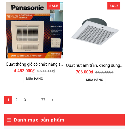
SALE
SALE
Quạt thông gió có chức năng sưởi ấm, dùng cho phòng tắm - FV-30BY1
Quạt hút âm trần, không dùng ống dẫn Panasonic - FV-25TGU6
4.482.000₫
6.690.000₫
706.000₫
1.050.000₫
MUA HÀNG
MUA HÀNG
1
2
3
...
77
»
Danh mục sản phẩm