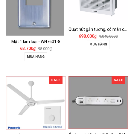
Quạt hút gắn tường, có màn che Panasonic - FV-15AUL
698.000₫
1.040.000₫
Mặt 1 kim loại - WN7601-8
MUA HÀNG
63.700₫
98.000₫
MUA HÀNG
SALE
SALE