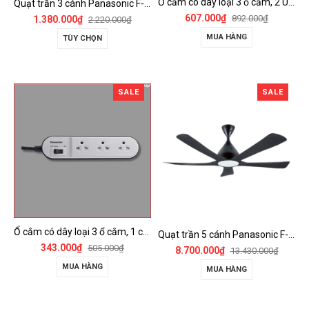
Ổ cắm có dây loại 3 ổ cắm, 2 USB, 1 công tắc - WCHG243322W-VN
Quạt trần 3 cánh Panasonic F-60FV2
607.000₫
892.000₫
1.380.000₫
2.220.000₫
MUA HÀNG
TÙY CHỌN
SALE
SALE
Ổ cắm có dây loại 3 ổ cắm, 1 công tắc - WCHG24332W
Quạt trần 5 cánh Panasonic F-60DGN có đèn LED và kết nối Wireless
343.000₫
505.000₫
8.700.000₫
13.430.000₫
MUA HÀNG
MUA HÀNG