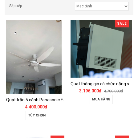
Sắp xếp:
SALE
Quạt thông gió có chức năng sưởi ấm, dùng cho phòng tắm - FV-30BZ1
3.196.000₫
4.700.000₫
Quạt trần 5 cánh Panasonic F-60GDS
MUA HÀNG
4.400.000₫
TÙY CHỌN