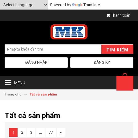
Powered by
Translate
Thanh toán
TÌM KIẾM
ĐĂNG NHẬP
ĐĂNG KÝ
MENU
Trang chủ
Tất cả sản phẩm
Tất cả sản phẩm
1
2
3
...
77
»