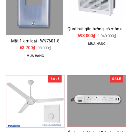
Quạt hút gắn tường, có màn che Panasonic - FV-15AUL
698.000₫
1.040.000₫
Mặt 1 kim loại - WN7601-8
MUA HÀNG
63.700₫
98.000₫
MUA HÀNG
SALE
SALE