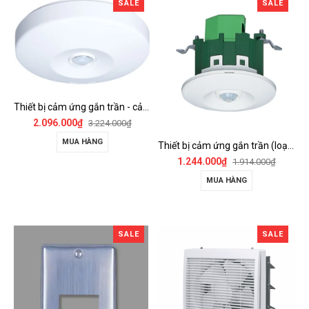
SALE
SALE
Thiết bị cảm ứng gắn trần - cảm biến góc rộng (loại nổi) - WTKF337107-VN
2.096.000₫
3.224.000₫
MUA HÀNG
Thiết bị cảm ứng gắn trần (loại âm trần, cụm sensor chính) - WTKF24816-VN
1.244.000₫
1.914.000₫
MUA HÀNG
SALE
SALE