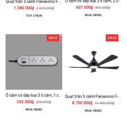
Ổ cắm có dây loại 3 ổ cắm, 2 USB, 1 công tắc - WCHG243322W-VN
Quạt trần 3 cánh Panasonic F-60FV2
607.000₫
892.000₫
1.380.000₫
2.220.000₫
MUA HÀNG
TÙY CHỌN
SALE
SALE
Ổ cắm có dây loại 3 ổ cắm, 1 công tắc - WCHG24332W
Quạt trần 5 cánh Panasonic F-60DGN có đèn LED và kết nối Wireless
343.000₫
505.000₫
8.700.000₫
13.430.000₫
MUA HÀNG
MUA HÀNG