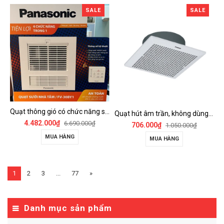
SALE
SALE
Quạt thông gió có chức năng sưởi ấm, dùng cho phòng tắm - FV-30BY1
Quạt hút âm trần, không dùng ống dẫn Panasonic - FV-25TGU6
4.482.000₫
6.690.000₫
706.000₫
1.050.000₫
MUA HÀNG
MUA HÀNG
1
2
3
...
77
»
Danh mục sản phẩm