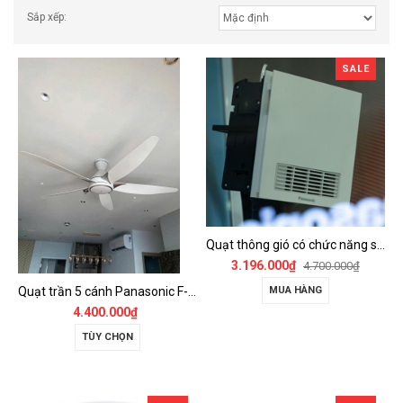
Sắp xếp:
SALE
Quạt thông gió có chức năng sưởi ấm, dùng cho phòng tắm - FV-30BZ1
3.196.000₫
4.700.000₫
Quạt trần 5 cánh Panasonic F-60GDS
MUA HÀNG
4.400.000₫
TÙY CHỌN