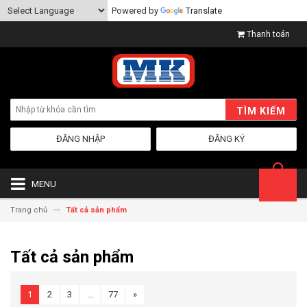
Powered by
Translate
Thanh toán
TÌM KIẾM
ĐĂNG NHẬP
ĐĂNG KÝ
MENU
Trang chủ
Tất cả sản phẩm
Tất cả sản phẩm
1
2
3
...
77
»