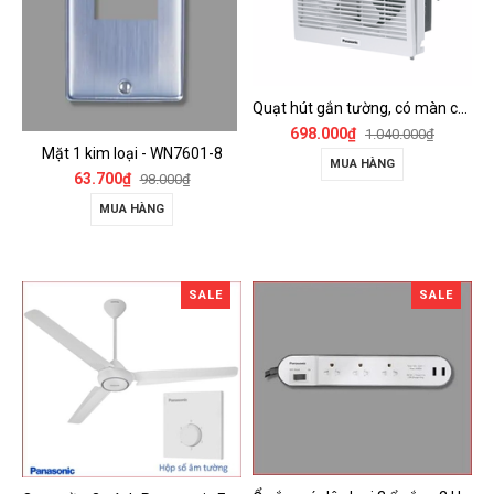
Quạt hút gắn tường, có màn che Panasonic - FV-15AUL
698.000₫
1.040.000₫
Mặt 1 kim loại - WN7601-8
MUA HÀNG
63.700₫
98.000₫
MUA HÀNG
SALE
SALE