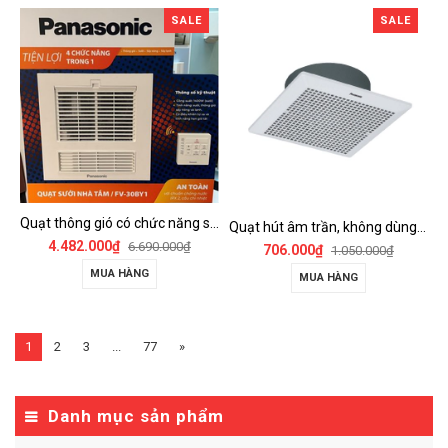
SALE
SALE
Quạt thông gió có chức năng sưởi ấm, dùng cho phòng tắm - FV-30BY1
Quạt hút âm trần, không dùng ống dẫn Panasonic - FV-25TGU6
4.482.000₫
6.690.000₫
706.000₫
1.050.000₫
MUA HÀNG
MUA HÀNG
1
2
3
...
77
»
Danh mục sản phẩm