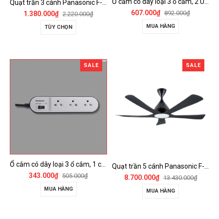
Ổ cắm có dây loại 3 ổ cắm, 2 USB, 1 công tắc - WCHG243322W-VN
Quạt trần 3 cánh Panasonic F-60FV2
607.000₫
892.000₫
1.380.000₫
2.220.000₫
MUA HÀNG
TÙY CHỌN
SALE
SALE
Ổ cắm có dây loại 3 ổ cắm, 1 công tắc - WCHG24332W
Quạt trần 5 cánh Panasonic F-60DGN có đèn LED và kết nối Wireless
343.000₫
505.000₫
8.700.000₫
13.430.000₫
MUA HÀNG
MUA HÀNG