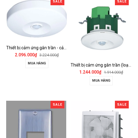
SALE
SALE
Thiết bị cảm ứng gắn trần - cảm biến góc rộng (loại nổi) - WTKF337107-VN
2.096.000₫
3.224.000₫
MUA HÀNG
Thiết bị cảm ứng gắn trần (loại âm trần, cụm sensor chính) - WTKF24816-VN
1.244.000₫
1.914.000₫
MUA HÀNG
SALE
SALE