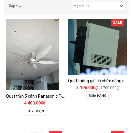
Sắp xếp:
SALE
Quạt thông gió có chức năng sưởi ấm, dùng cho phòng tắm - FV-30BZ1
3.196.000₫
4.700.000₫
Quạt trần 5 cánh Panasonic F-60GDS
MUA HÀNG
4.400.000₫
TÙY CHỌN