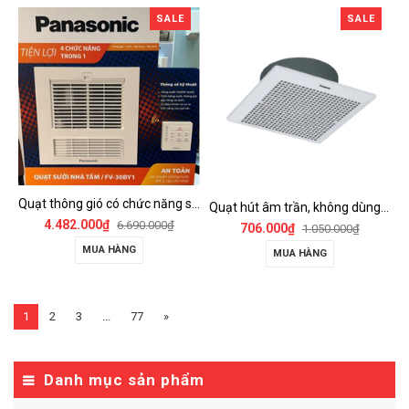
SALE
SALE
Quạt thông gió có chức năng sưởi ấm, dùng cho phòng tắm - FV-30BY1
Quạt hút âm trần, không dùng ống dẫn Panasonic - FV-25TGU6
4.482.000₫
6.690.000₫
706.000₫
1.050.000₫
MUA HÀNG
MUA HÀNG
1
2
3
...
77
»
Danh mục sản phẩm