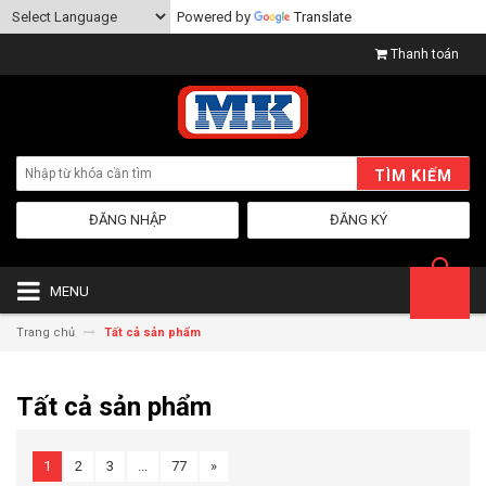
Powered by
Translate
Thanh toán
TÌM KIẾM
ĐĂNG NHẬP
ĐĂNG KÝ
MENU
Trang chủ
Tất cả sản phẩm
Tất cả sản phẩm
1
2
3
...
77
»