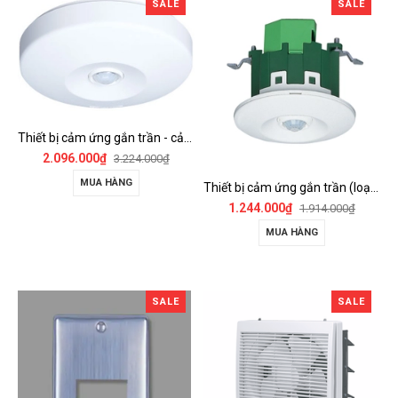
SALE
SALE
Thiết bị cảm ứng gắn trần - cảm biến góc rộng (loại nổi) - WTKF337107-VN
2.096.000₫
3.224.000₫
MUA HÀNG
Thiết bị cảm ứng gắn trần (loại âm trần, cụm sensor chính) - WTKF24816-VN
1.244.000₫
1.914.000₫
MUA HÀNG
SALE
SALE