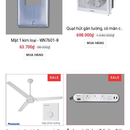
Quạt hút gắn tường, có màn che Panasonic - FV-15AUL
698.000₫
1.040.000₫
Mặt 1 kim loại - WN7601-8
MUA HÀNG
63.700₫
98.000₫
MUA HÀNG
SALE
SALE