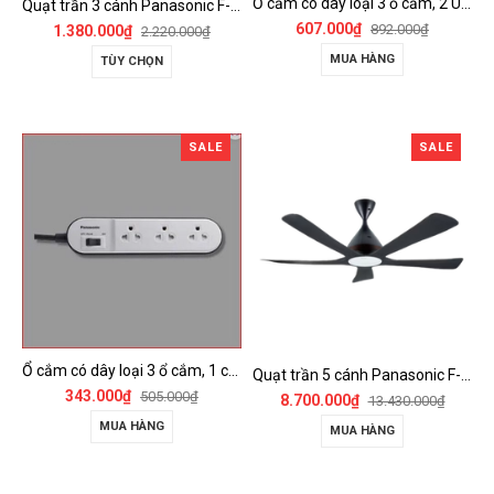
Ổ cắm có dây loại 3 ổ cắm, 2 USB, 1 công tắc - WCHG243322W-VN
Quạt trần 3 cánh Panasonic F-60FV2
607.000₫
892.000₫
1.380.000₫
2.220.000₫
MUA HÀNG
TÙY CHỌN
SALE
SALE
Ổ cắm có dây loại 3 ổ cắm, 1 công tắc - WCHG24332W
Quạt trần 5 cánh Panasonic F-60DGN có đèn LED và kết nối Wireless
343.000₫
505.000₫
8.700.000₫
13.430.000₫
MUA HÀNG
MUA HÀNG