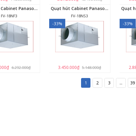
Quạt hút Cabinet Panasonic FV-18NF3
Quạt hút Cabinet Panasonic FV-18NS3
FV-18NF3
FV-18NS3
-33%
-33%
.000₫
3.450.000₫
2.8
6.292.000₫
5.148.000₫
1
2
3
...
39