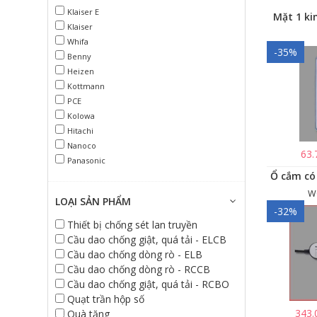
Klaiser E
Mặt 1 ki
Klaiser
Whifa
-35%
Benny
Heizen
Kottmann
PCE
Kolowa
Hitachi
Nanoco
63.
Panasonic
W
LOẠI SẢN PHẨM
-32%
Thiết bị chống sét lan truyền
Cầu dao chống giật, quá tải - ELCB
Cầu dao chống dòng rò - ELB
Cầu dao chống dòng rò - RCCB
Cầu dao chống giật, quá tải - RCBO
Quạt trần hộp số
343.
Quà tặng