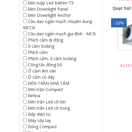
Đèn tuýp Led Batten T5
Đèn Downlight Panel
Đèn Downlight Anchor
Cầu dao ngắn mạch chuyên dụng -
-33%
MCCB
Cầu dao ngắn mạch gia đình - MCB
Phích cắm di động
ổ cắm locking
Phích cắm
Phích cắm, ổ cắm locking
Công tắc đồng hồ
4.216
Ổ cắm âm sàn
Ổ cắm có dây
ĐÈN TRẦN NHÀ TẮM
Đèn trần Compact
Refina
Đèn trần Led cỡ lớn
Đèn trần Led cỡ trung
Bếp điện từ
Máy sấy tay
Bóng Compact