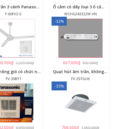
Quạt trần 3 cánh Panasonic F-60FV2
Ổ cắm có dây loại 3 ổ cắm, 2 USB, 1 công tắc - WCHG243322W-VN
F-60FV2-S
WCHG243322W-VN
-32%
80.000₫
607.000₫
2.220.000₫
892.000₫
Quạt thông gió có chức năng sưởi ấm, dùng cho phòng tắm - FV-30BY1
Quạt hút âm trần, không dùng ống dẫn Panasonic - FV-25TGU6
FV-30BY1
FV-25TGU6
-33%
82.000₫
706.000₫
6.690.000₫
1.050.000₫