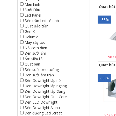
Màn hình
Sưởi Dầu
Led Panel
-33%
Đèn trần Led cỡ nhỏ
Quạt đảo trần
Gen-X
Halumie
Máy sấy tóc
Nồi cơm điện
Đèn sưởi ấm
563.
Ấm siêu tốc
Quạt bàn
Đèn sưởi treo tường
Đèn sưởi âm trần
-33%
Đèn Downlight lắp nổi
Đèn Downlight lắp ngang
Đèn Downlight lắp đứng
Đèn Downlight One-Core
Đèn LED Downlight
Đèn Downlight Alpha
Đèn đường Led Street
9.568.