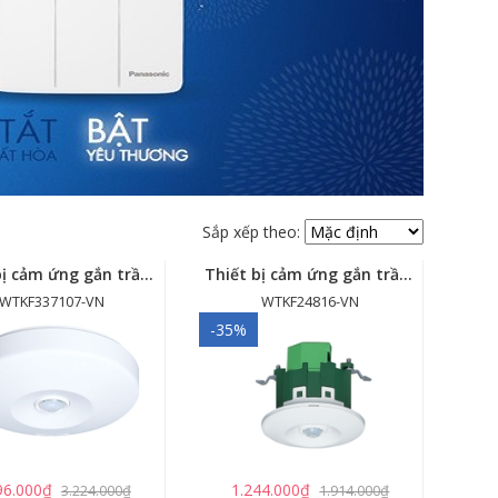
Sắp xếp theo:
Thiết bị cảm ứng gắn trần - cảm biến góc rộng (loại nổi) - WTKF337107-VN
Thiết bị cảm ứng gắn trần (loại âm trần, cụm sensor chính) - WTKF24816-VN
WTKF337107-VN
WTKF24816-VN
-35%
96.000₫
1.244.000₫
3.224.000₫
1.914.000₫