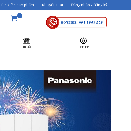
 tìm kiếm sản phẩm
Khuyến mãi
Đăng nhập / Đăng ký
0
THÀNH TIỀN
Tin tức
Liên hệ
36000000
Tổng cộng:
3,600,000₫
THANH TOÁN