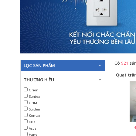
Có
921
sản
LỌC SẢN PHẨM
THƯƠNG HIỆU
Orion
Suntex
OHM
Suiden
Komax
KDK
4
Asus
Hans