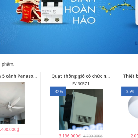
 phẩm.
Quạt trần 5 cánh Panasonic F-60GDS
Quạt thông gió có chức năng sưởi ấm, dùng cho phòng tắm - FV-30BZ1
FV-30BZ1
-32%
-35%
.400.000₫
3.196.000₫
2.0
4.700.000₫