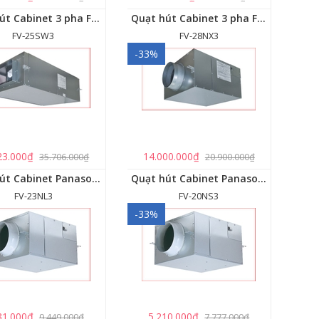
Quạt hút Cabinet 3 pha FV‑25SW3
Quạt hút Cabinet 3 pha FV‑28NX3
FV‑25SW3
FV-28NX3
-33%
23.000₫
14.000.000₫
35.706.000₫
20.900.000₫
Quạt hút Cabinet Panasonic FV-23NL3
Quạt hút Cabinet Panasonic FV-20NS3
FV-23NL3
FV-20NS3
-33%
31.000₫
5.210.000₫
9.449.000₫
7.777.000₫