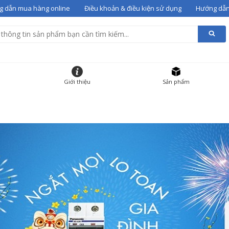
 dẫn mua hàng online
Điều khoản & điều kiện sử dụng
Hướng dẫn
alentino 07
vào giỏ
g giỏ hàng
HẨM
ĐƠN GIÁ
SỐ LƯỢNG
Giới thiệu
Sản phẩm
 gót Valentino 07
36
12000000
-
+