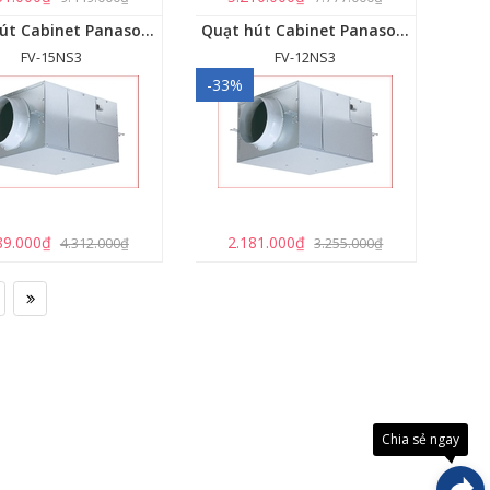
Quạt hút Cabinet Panasonic FV-15NS3
Quạt hút Cabinet Panasonic FV-12NS3
FV-15NS3
FV-12NS3
-33%
89.000₫
2.181.000₫
4.312.000₫
3.255.000₫
Đây là
giải
pháp
trải
Chia sẻ ngay
nghiệ
phát
triển