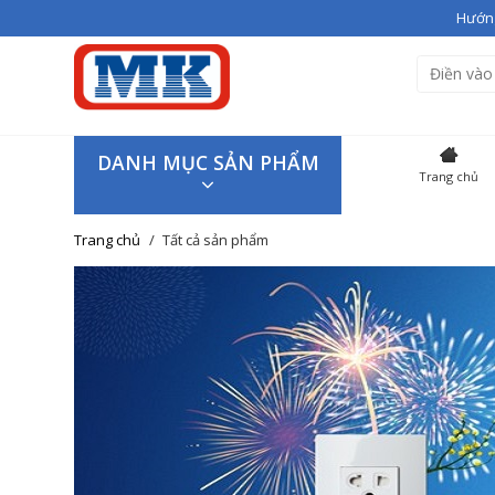
Hướng
Bạn vừa thêm
Giầy cao gót V
Hiện đang có
3
sản phẩm tron
SẢN P
DANH MỤC SẢN PHẨM
Trang chủ
Giầy cao
Trang chủ
Tất cả sản phẩm
Giao hàng trên toàn quốc
Tiếp tục mua hàng