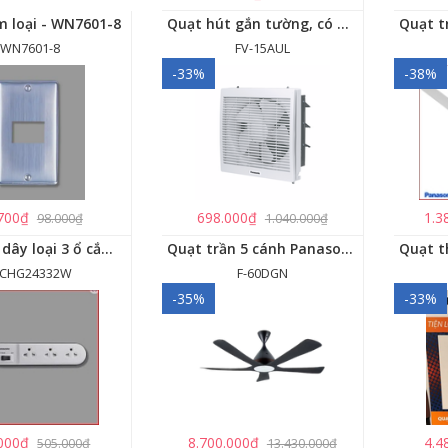
m loại - WN7601-8
Quạt hút gắn tường, có màn che Panasonic - FV-15AUL
WN7601-8
FV-15AUL
-33%
-38%
700₫
698.000₫
1.3
98.000₫
1.040.000₫
Ổ cắm có dây loại 3 ổ cắm, 1 công tắc - WCHG24332W
Quạt trần 5 cánh Panasonic F-60DGN có đèn LED và kết nối Wireless
CHG24332W
F-60DGN
-35%
-33%
000₫
8.700.000₫
4.4
505.000₫
13.430.000₫