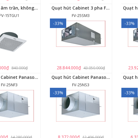
Quạt hút âm trần, không dùng ống dẫn Panasonic - FV-15TGU1
Quạt hút Cabinet 3 pha FV‑25SM3
FV-15TGU1
FV‑25SM3
-33%
-33%
000₫
28.844.000₫
23.9
840.000₫
43.050.000₫
Quạt hút Cabinet Panasonic FV-25NF3
Quạt hút Cabinet Panasonic FV-25NS3
FV-25NF3
FV-25NS3
-33%
-33%
000₫
8.372.000₫
6.3
14.280.000₫
12.496.000₫