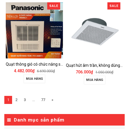
SALE
SALE
Quạt thông gió có chức năng sưởi ấm, dùng cho phòng tắm - FV-30BY1
Quạt hút âm trần, không dùng ống dẫn Panasonic - FV-25TGU6
4.482.000₫
6.690.000₫
706.000₫
1.050.000₫
MUA HÀNG
MUA HÀNG
1
2
3
...
77
»
Danh mục sản phẩm