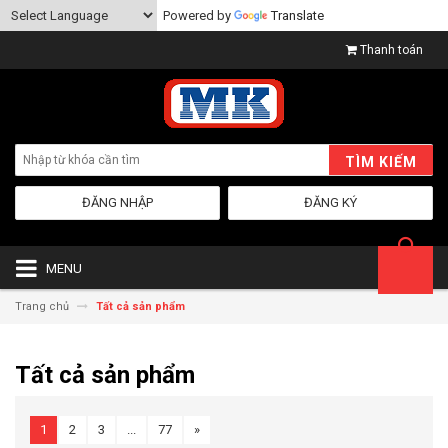
Powered by
Translate
Thanh toán
TÌM KIẾM
ĐĂNG NHẬP
ĐĂNG KÝ
MENU
Trang chủ
Tất cả sản phẩm
Tất cả sản phẩm
1
2
3
...
77
»