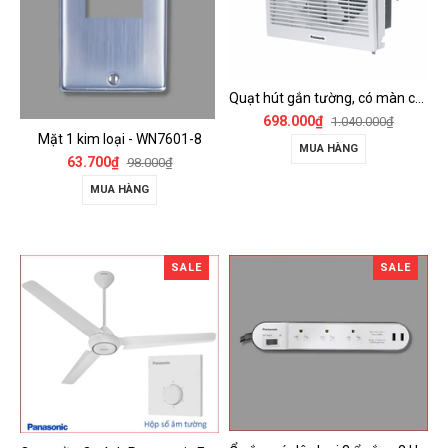
Quạt hút gắn tường, có màn che Panasonic - FV-15AUL
698.000₫
1.040.000₫
Mặt 1 kim loại - WN7601-8
MUA HÀNG
63.700₫
98.000₫
MUA HÀNG
SALE
SALE