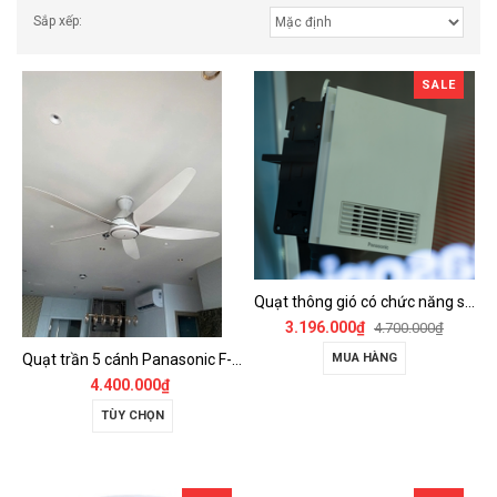
Sắp xếp:
SALE
Quạt thông gió có chức năng sưởi ấm, dùng cho phòng tắm - FV-30BZ1
3.196.000₫
4.700.000₫
Quạt trần 5 cánh Panasonic F-60GDS
MUA HÀNG
4.400.000₫
TÙY CHỌN