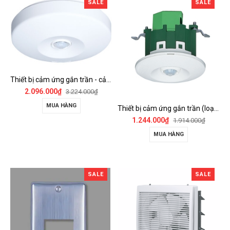
SALE
SALE
Thiết bị cảm ứng gắn trần - cảm biến góc rộng (loại nổi) - WTKF337107-VN
2.096.000₫
3.224.000₫
MUA HÀNG
Thiết bị cảm ứng gắn trần (loại âm trần, cụm sensor chính) - WTKF24816-VN
1.244.000₫
1.914.000₫
MUA HÀNG
SALE
SALE