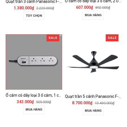
Ổ cắm có dây loại 3 ổ cắm, 2 USB, 1 công tắc - WCHG243322W-VN
Quạt trần 3 cánh Panasonic F-60FV2
607.000₫
892.000₫
1.380.000₫
2.220.000₫
MUA HÀNG
TÙY CHỌN
SALE
SALE
Ổ cắm có dây loại 3 ổ cắm, 1 công tắc - WCHG24332W
Quạt trần 5 cánh Panasonic F-60DGN có đèn LED và kết nối Wireless
343.000₫
505.000₫
8.700.000₫
13.430.000₫
MUA HÀNG
MUA HÀNG