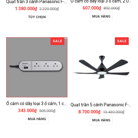
Ổ cắm có dây loại 3 ổ cắm, 2 USB, 1 công tắc - WCHG243322W-VN
Quạt trần 3 cánh Panasonic F-60FV2
607.000₫
892.000₫
1.380.000₫
2.220.000₫
MUA HÀNG
TÙY CHỌN
SALE
SALE
Ổ cắm có dây loại 3 ổ cắm, 1 công tắc - WCHG24332W
Quạt trần 5 cánh Panasonic F-60DGN có đèn LED và kết nối Wireless
343.000₫
505.000₫
8.700.000₫
13.430.000₫
MUA HÀNG
MUA HÀNG