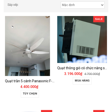
Sắp xếp:
SALE
Quạt thông gió có chức năng sưởi ấm, dùng cho phòng tắm - FV-30BZ1
3.196.000₫
4.700.000₫
Quạt trần 5 cánh Panasonic F-60GDS
MUA HÀNG
4.400.000₫
TÙY CHỌN