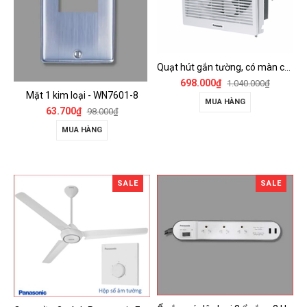
Quạt hút gắn tường, có màn che Panasonic - FV-15AUL
698.000₫
1.040.000₫
Mặt 1 kim loại - WN7601-8
MUA HÀNG
63.700₫
98.000₫
MUA HÀNG
SALE
SALE