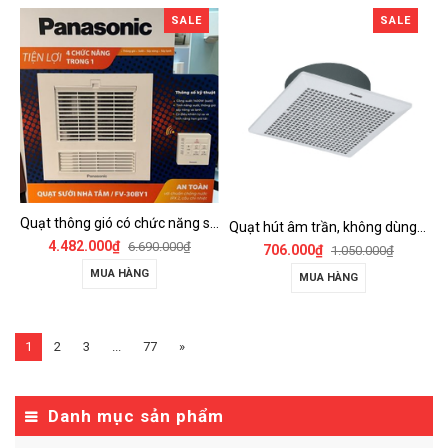
SALE
SALE
Quạt thông gió có chức năng sưởi ấm, dùng cho phòng tắm - FV-30BY1
Quạt hút âm trần, không dùng ống dẫn Panasonic - FV-25TGU6
4.482.000₫
6.690.000₫
706.000₫
1.050.000₫
MUA HÀNG
MUA HÀNG
1
2
3
...
77
»
Danh mục sản phẩm