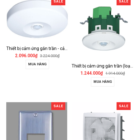
SALE
SALE
Thiết bị cảm ứng gắn trần - cảm biến góc rộng (loại nổi) - WTKF337107-VN
2.096.000₫
3.224.000₫
MUA HÀNG
Thiết bị cảm ứng gắn trần (loại âm trần, cụm sensor chính) - WTKF24816-VN
1.244.000₫
1.914.000₫
MUA HÀNG
SALE
SALE