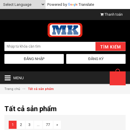
Powered by
Translate
Thanh toán
TÌM KIẾM
ĐĂNG NHẬP
ĐĂNG KÝ
MENU
Trang chủ
Tất cả sản phẩm
Tất cả sản phẩm
1
2
3
...
77
»