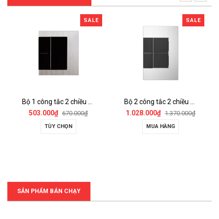
SALE
SALE
Bộ 1 công tắc 2 chiều có đèn báo (chuẩn BS) - WTFBP51552S-1-G/SP
Bộ 2 công tắc 2 chiều có đèn báo - WTEGP52562S-1-G
503.000₫
1.028.000₫
8
670.000₫
1.370.000₫
TÙY CHỌN
MUA HÀNG
SẢN PHẨM BÁN CHẠY