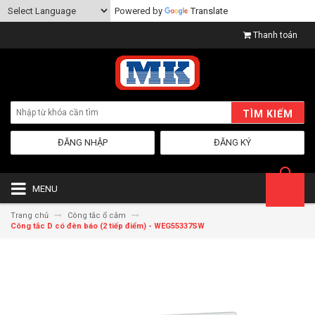
Powered by
Translate
Thanh toán
TÌM KIẾM
ĐĂNG NHẬP
ĐĂNG KÝ
MENU
Trang chủ
Công tắc ổ cắm
Công tắc D có đèn báo (2 tiếp điểm) - WEG55337SW