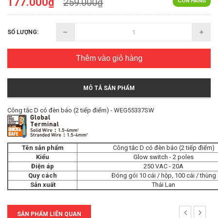
177.000₫
259.000₫
CÒN HÀNG
SỐ LƯỢNG:
Thêm vào giỏ hàng
MÔ TẢ SẢN PHẨM
Công tắc D có đèn báo (2 tiếp điểm) - WEG55337SW
Tên sản phẩm
Công tắc D có đèn báo (2 tiếp điểm)
Kiểu
Glow switch - 2 poles
Điện áp
250 VAC - 20A
Quy cách
Đóng gói 10 cái / hộp, 100 cái / thùng
Sản xuất
Thái Lan
SẢN PHẨM LIÊN QUAN