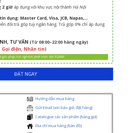
c
g
2 giờ
áp dụng với khu vực nội thành
Hà Nội
ín dụng: Master Card, Visa, JCB, Napas,...
uyển đổi trả góp tuỳ ngân hàng. Trả góp 0% chỉ áp dụng
NH, TƯ VẤN
(
Từ 08:00–22:00 hàng ngày)
, Gọi điện, Nhắn tin)
là giải pháp trải nghiệm phát triển bởi EGANY
ĐẶT NGAY
Hướng dẫn mua hàng
Gửi Email (xin báo giá, đặt hàng)
Catalogue các sản phẩm (bảng giá)
Địa chỉ mua hàng (bản đồ)