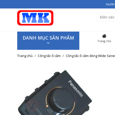
Hướng
Bạn vừa thêm
Giầy cao gót V
Hiện đang có
3
sản phẩm tron
SẢN P
DANH MỤC SẢN PHẨM
Trang chủ
Giầy cao
Trang chủ
Công tắc ổ cắm
Công tắc ổ cắm dòng Wide Seri
Giao hàng trên toàn quốc
Tiếp tục mua hàng