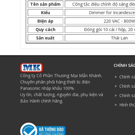
Tên sản phẩm
Công tắc điều chỉnh độ sáng đ
Kiểu
Dimmer for Incandesce
Điện áp
220 VAC - 800
Quy cách
Đóng gói 10 cái / hộp, 20 
Sản xuất
Thái Lan
CHÍNH SÁ
Công ty Cổ Phần Thương Mại Mẫn Khánh.
Chính s
Chuyên phân phối hàng thiết bị điện
Chính sá
Panasonic nhập khẩu 100%.
Uy tín, chất lượng, nguyên đai, phụ kiện và
Chính sá
Bảo Hành chính hãng.
Hình th