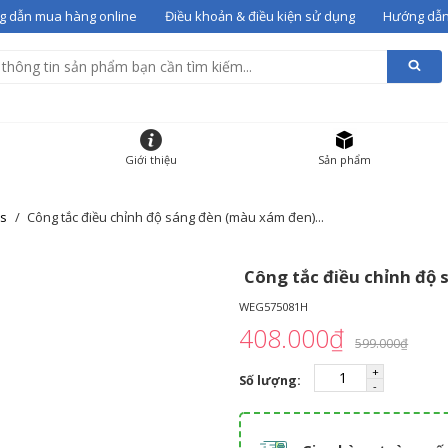
 dẫn mua hàng online
Điều khoản & điều kiện sử dụng
Hướng dẫn
alentino 07
vào giỏ
g giỏ hàng
HẨM
ĐƠN GIÁ
SỐ LƯỢNG
Giới thiệu
Sản phẩm
 gót Valentino 07
36
12000000
-
+
es
Công tắc điều chỉnh độ sáng đèn (màu xám đen)...
Công tắc điều chỉnh độ
WEG575081H
408.000₫
599.000₫
Số lượng: