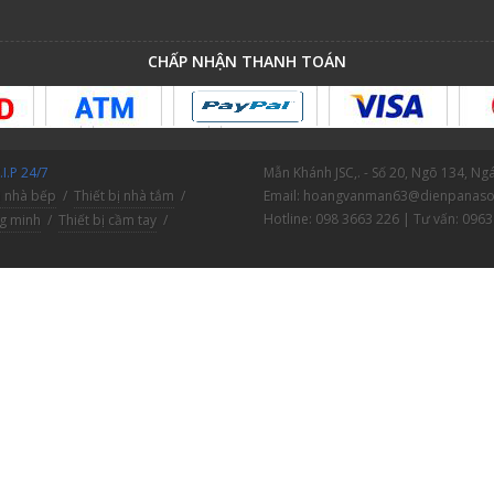
CHẤP NHẬN THANH TOÁN
I.P 24/7
Mẫn Khánh JSC,. - Số 20, Ngõ 134, N
ị nhà bếp
/
Thiết bị nhà tắm
/
Email: hoangvanman63@dienpanaso
Hotline: 098 3663 226 | Tư vấn: 0963
ng minh
/
Thiết bị cầm tay
/