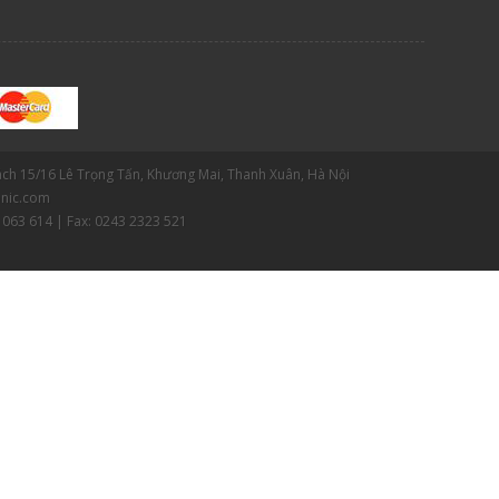
gách 15/16 Lê Trọng Tấn, Khương Mai, Thanh Xuân, Hà Nội
nic.com
 063 614 | Fax: 0243 2323 521