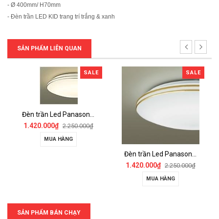
- Ø 400mm/ H70mm
- Đèn trần LED KID trang trí trắng & xanh
SẢN PHẨM LIÊN QUAN
SALE
SALE
Đèn trần Led Panasonic HH-LA151219 Đèn trần Led Panasonic HH-LA151019
1.420.000₫
2.250.000₫
MUA HÀNG
Đèn trần Led Panasonic HH-LA151519 -Đèn trần Led Panasonic HH-LA151319
1.420.000₫
2.250.000₫
MUA HÀNG
SẢN PHẨM BÁN CHẠY