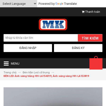
Powered by
Translate
Thanh toán
TÌM KIẾM
ĐĂNG NHẬP
ĐĂNG KÝ
MENU
Trang chủ
Đèn trần Led cỡ trung
ĐÈN LED Ánh sáng trắng HH-LA154019, Ánh sáng vàng HH-LA153819