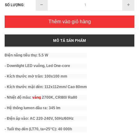
SỐ LƯỢNG:
Thêm vào giỏ hàng
MÔ TẢ SẢN PHẨM
Điện năng tiêu thụ: 5.5 W
- Downlight LED vuông, Led One-core
- Kích thước mở trần: 100x100 mm
- Kích thước mặt đèn: 112x112mm/ Cao 80mm
- Nhiệt độ mầu:
vàng
2700K, CRI80/ Ra80
- Hệ thống lumen đầu ra: 345 lm
- Điện áp vào: AC 220-240V, 50Hz/60Hz
- Tuổi thọ đèn (LT70, ta=25°C): 40 000h