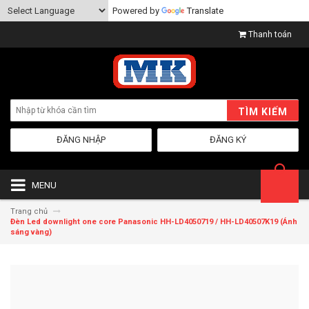
Powered by
Translate
Thanh toán
TÌM KIẾM
ĐĂNG NHẬP
ĐĂNG KÝ
MENU
Trang chủ
Đèn Led downlight one core Panasonic HH-LD4050719 / HH-LD40507K19 (Ánh
sáng vàng)