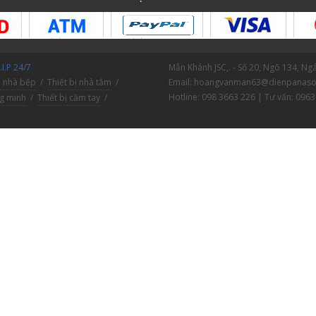
I.P 24/7
Mẫn Khánh JSC,. - Số 20, Ngõ 134, N
ị nhà bếp
/
Thiết bị nhà tắm
/
Email: hoangvanman63@dienpanaso
Hotline: 098 3663 226 | Tư vấn: 0963
ng minh
/
Thiết bị cầm tay
/