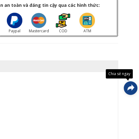
n an toàn và đáng tin cậy qua các hình thức:
Paypal
Mastercard
COD
ATM
Đây là
giải
pháp
trải
Chia sẻ ngay
nghiệ
phát
triển
bởi
EGANY