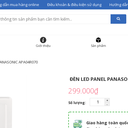
 dẫn mua hàng online
Điều khoản & điều kiện sử dụng
Hướng dẫn
alentino 07
vào giỏ
g giỏ hàng
HẨM
ĐƠN GIÁ
SỐ LƯỢNG
Giới thiệu
Sản phẩm
 gót Valentino 07
36
12000000
-
+
PANASONIC APA04R070
ĐÈN LED PANEL PANASO
299.000₫
Số lượng:
Giao hàng toàn quố