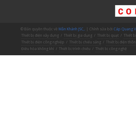
© Bản quyền thuộc về
Mẫn Khánh JSC,.
| Chỉnh sửa bởi
Cáp Quang V.
Thiết bị điện xây dựng
/
Thiết bị gia dụng
/
Thiết bị quạt
/
Thiết b
Thiết bị điện công nghiệp
/
Thiết bị chiếu sáng
/
Thiết bị điện thô
Điều hòa không khí
/
Thiết bị trình chiếu
/
Thiết bị công nghệ