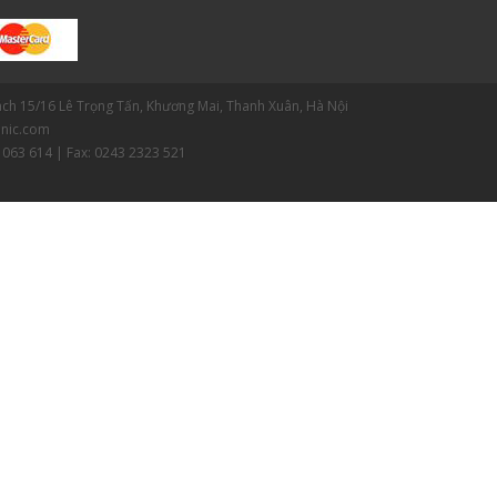
gách 15/16 Lê Trọng Tấn, Khương Mai, Thanh Xuân, Hà Nội
nic.com
 063 614 | Fax: 0243 2323 521