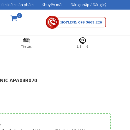
 tìm kiếm sản phẩm
Khuyến mãi
Đăng nhập / Đăng ký
0
THÀNH TIỀN
Tin tức
Liên hệ
36000000
NIC APA04R070
Tổng cộng:
3,600,000₫
THANH TOÁN
c