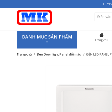
Hướng
Bạn vừa thêm
Giầy cao gót V
Hiện đang có
3
sản phẩm tron
SẢN P
DANH MỤC SẢN PHẨM
Trang chủ
Giầy cao
Trang chủ
Đèn Downlight Panel đổi màu
ĐÈN LED PANEL 
Giao hàng trên toàn quốc
Tiếp tục mua hàng