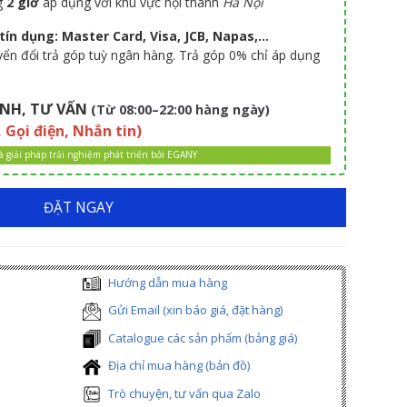
g
2 giờ
áp dụng với khu vực nội thành
Hà Nội
ín dụng: Master Card, Visa, JCB, Napas,...
uyển đổi trả góp tuỳ ngân hàng. Trả góp 0% chỉ áp dụng
NH, TƯ VẤN
(
Từ 08:00–22:00 hàng ngày)
, Gọi điện, Nhắn tin)
là giải pháp trải nghiệm phát triển bởi EGANY
ĐẶT NGAY
Hướng dẫn mua hàng
Gửi Email (xin báo giá, đặt hàng)
Catalogue các sản phẩm (bảng giá)
Địa chỉ mua hàng (bản đồ)
Trò chuyện, tư vấn qua Zalo