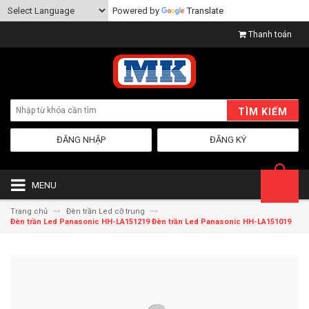
Powered by
Translate
Thanh toán
TÌM KIẾM
ĐĂNG NHẬP
ĐĂNG KÝ
MENU
Trang chủ
Đèn trần Led cỡ trung
Đèn trần Led Panasonic HH-LA151219 Đèn trần Led Panasonic HH-LA151019