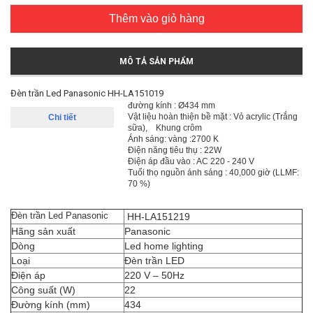
Thêm vào giỏ hàng
MÔ TẢ SẢN PHẨM
Đèn trần Led Panasonic HH-LA151019
đường kính : Ø
434
mm
Vật liệu hoàn thiện bề mặt : Vỏ acrylic (Trắng
sữa), Khung crôm
Ánh sáng: vàng :
2700 K
Điện năng tiêu thụ : 22W
Điện áp đầu vào : AC 220 - 240 V
Tuổi thọ nguồn ánh sáng : 40,000 giờ (LLMF:
70 %)
Đèn trần Led Panasonic
HH-LA151219
Hãng sản xuất
Panasonic
Dòng
Led home lighting
Loại
Đèn trần LED
Điện áp
220 V – 50Hz
Công suất (W)
22
Đường kính (mm)
434