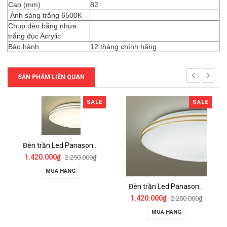
Cao (mm)
82
Ánh sáng trắng 6500K
Chụp đèn bằng nhựa
trắng đục Acrylic
Bảo hành
12 tháng chính hãng
SẢN PHẨM LIÊN QUAN
SALE
SALE
Đèn trần Led Panasonic HH-LA151219 Đèn trần Led Panasonic HH-LA151019
1.420.000₫
2.250.000₫
MUA HÀNG
Đèn trần Led Panasonic HH-LA151519 -Đèn trần Led Panasonic HH-LA151319
1.420.000₫
2.250.000₫
MUA HÀNG