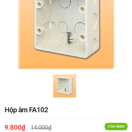
Hộp âm FA102
9.800₫
14.000₫
CÒN HÀNG