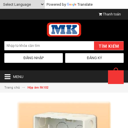
Powered by
Translate
Thanh toán
TÌM KIẾM
ĐĂNG NHẬP
ĐĂNG KÝ
MENU
Trang chủ
Hộp âm FA102