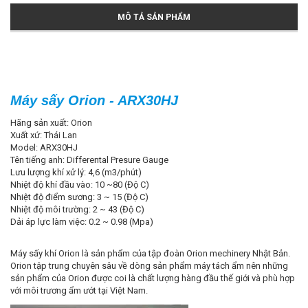
MÔ TẢ SẢN PHẨM
Máy sấy Orion - ARX30HJ
Hãng sản xuất: Orion
Xuất xứ: Thái Lan
Model: ARX30HJ
Tên tiếng anh: Differental Presure Gauge
Lưu lượng khí xử lý: 4,6 (m3/phút)
Nhiệt độ khí đầu vào: 10 ~80 (Độ C)
Nhiệt độ điểm sương: 3 ~ 15 (Độ C)
Nhiệt độ môi trường: 2 ~ 43 (Độ C)
Dải áp lực làm việc: 0.2 ~ 0.98 (Mpa)
Máy sấy khí Orion là sản phẩm của tập đoàn Orion mechinery Nhật Bản.
Orion tập trung chuyên sâu về dòng sản phẩm máy tách ẩm nên những
sản phẩm của Orion được coi là chất lượng hàng đầu thế giới và phù hợp
với môi trương ẩm ướt tại Việt Nam.