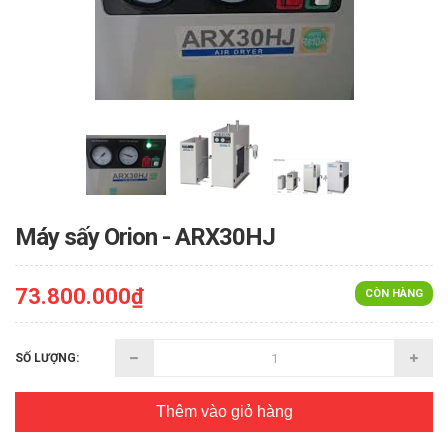
Máy sấy Orion - ARX30HJ
73.800.000₫
CÒN HÀNG
SỐ LƯỢNG:
Thêm vào giỏ hàng