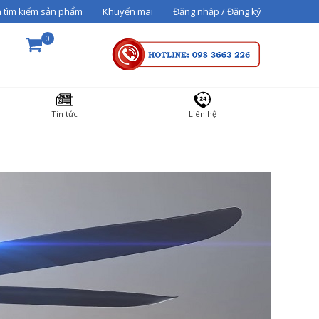
 tìm kiếm sản phẩm
Khuyến mãi
Đăng nhập / Đăng ký
0
THÀNH TIỀN
Tin tức
Liên hệ
36000000
Tổng cộng:
3,600,000₫
THANH TOÁN