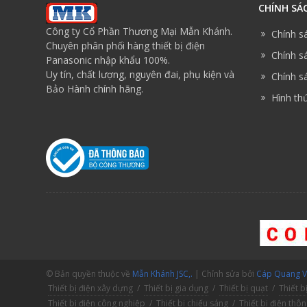
CHÍNH SÁ
Công ty Cổ Phần Thương Mại Mẫn Khánh.
Chính s
Chuyên phân phối hàng thiết bị điện
Chính sá
Panasonic nhập khẩu 100%.
Uy tín, chất lượng, nguyên đai, phụ kiện và
Chính sá
Bảo Hành chính hãng.
Hình th
© Bản quyền thuộc về
Mẫn Khánh JSC,.
| Chỉnh sửa bởi
Cáp Quang V.
Thiết bị điện xây dựng
/
Thiết bị gia dụng
/
Thiết bị quạt
/
Thiết b
Thiết bị điện công nghiệp
/
Thiết bị chiếu sáng
/
Thiết bị điện thô