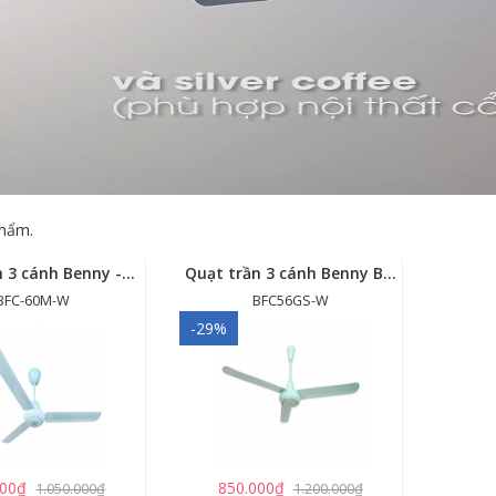
hẩm.
Quạt trần 3 cánh Benny - BFC-60M
Quạt trần 3 cánh Benny BFC56GS
BFC-60M-W
BFC56GS-W
-29%
000₫
850.000₫
1.050.000₫
1.200.000₫