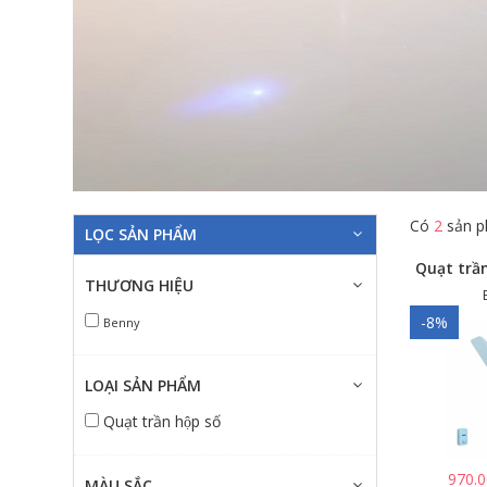
Có
2
sản p
LỌC SẢN PHẨM
THƯƠNG HIỆU
-8%
Benny
LOẠI SẢN PHẨM
Quạt trần hộp số
970.
MÀU SẮC