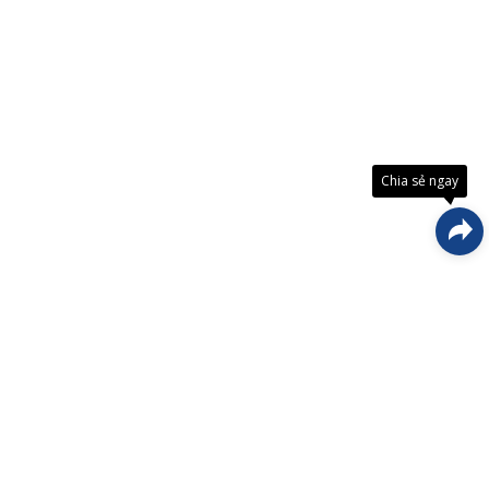
Đây là
giải
pháp
trải
Chia sẻ ngay
nghiệ
phát
triển
bởi
EGANY