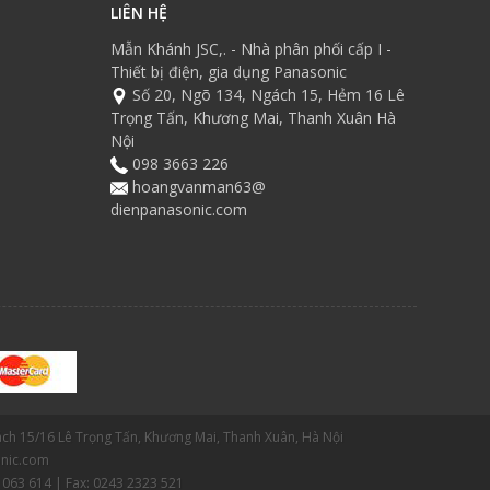
LIÊN HỆ
Mẫn Khánh JSC,. - Nhà phân phối cấp I -
Thiết bị điện, gia dụng Panasonic
Số 20, Ngõ 134, Ngách 15, Hẻm 16 Lê
Trọng Tấn, Khương Mai, Thanh Xuân Hà
Nội
098 3663 226
hoangvanman63@
dienpanasonic.com
gách 15/16 Lê Trọng Tấn, Khương Mai, Thanh Xuân, Hà Nội
nic.com
 063 614 | Fax: 0243 2323 521