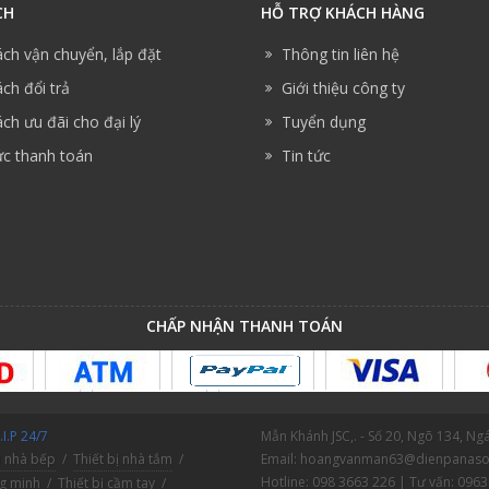
CH
HỖ TRỢ KHÁCH HÀNG
ách vận chuyển, lắp đặt
Thông tin liên hệ
ch đổi trả
Giới thiệu công ty
ch ưu đãi cho đại lý
Tuyển dụng
ức thanh toán
Tin tức
CHẤP NHẬN THANH TOÁN
I.P 24/7
Mẫn Khánh JSC,. - Số 20, Ngõ 134, N
ị nhà bếp
/
Thiết bị nhà tắm
/
Email: hoangvanman63@dienpanaso
Hotline: 098 3663 226 | Tư vấn: 0963
ng minh
/
Thiết bị cầm tay
/