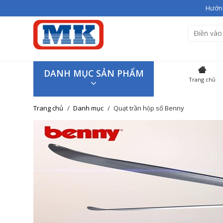
Hướng
Bạn vừa thêm
Giầy cao gót V
Hiện đang có
3
sản phẩm tron
SẢN P
DANH MỤC SẢN PHẨM
Trang chủ
Giầy cao
Trang chủ
Danh mục
Quạt trần hộp số Benny
Giao hàng trên toàn quốc
Tiếp tục mua hàng