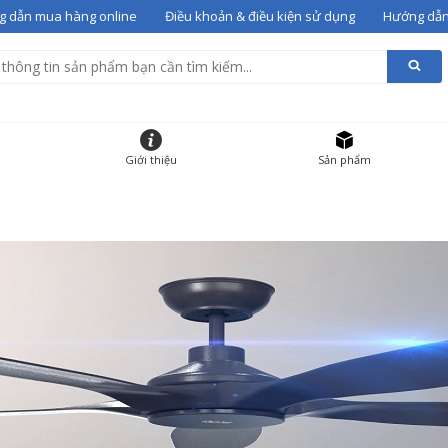
 dẫn mua hàng online
Điều khoản & điều kiện sử dụng
Hướng dẫn
alentino 07
vào giỏ
g giỏ hàng
HẨM
ĐƠN GIÁ
SỐ LƯỢNG
Giới thiệu
Sản phẩm
 gót Valentino 07
36
12000000
-
+