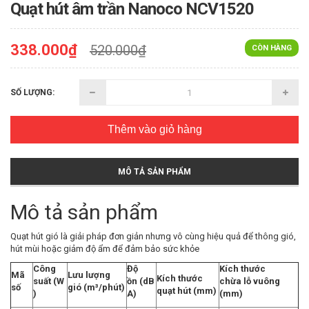
Quạt hút âm trần Nanoco NCV1520
338.000₫
520.000₫
CÒN HÀNG
SỐ LƯỢNG:
Thêm vào giỏ hàng
MÔ TẢ SẢN PHẨM
Mô tả sản phẩm
Quạt hút gió là giải pháp đơn giản nhưng vô cùng hiệu quả để thông gió,
hút mùi hoặc giảm độ ẩm để đảm bảo sức khỏe
Công
Độ
Kích thước
Mã
Lưu lượng
Kích thước
suất
(W
ồn
(dB
chừa
lỗ vuông
số
gió
(m³/phút)
quạt hút (mm)
)
A)
(mm)