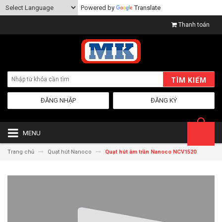
Powered by
Translate
Thanh toán
TÌM KIẾM
ĐĂNG NHẬP
ĐĂNG KÝ
MENU
Trang chủ
Quạt hút Nanoco
Quạt hút âm trần Nanoco NCV1520