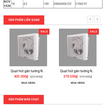
NCV
16
4.2
<50
260x260x122
210x210
1520
SẢN PHẨM LIÊN QUAN
SALE
SALE
Quạt hút gắn tường Nanoco NWV2020
Quạt hút gắn tường Nanoco NWV1520
403.000₫
370.500₫
620.000₫
570.000₫
MUA HÀNG
MUA HÀNG
SẢN PHẨM BÁN CHẠY