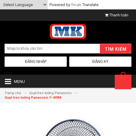
Powered by
Translate
Thanh toán
TÌM KIẾM
ĐĂNG NHẬP
ĐĂNG KÝ
MENU
Trang chủ
Quạt treo tường Panasonic
Quạt treo tường Panasonic F-409M