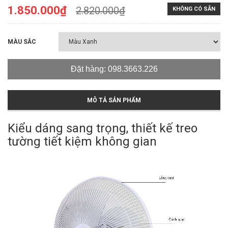
1.850.000₫
2.820.000₫
KHÔNG CÓ SẴN
MÀU SẮC
Đặt hàng: 098.3663.226
MÔ TẢ SẢN PHẨM
Kiểu dáng sang trọng, thiết kế treo
tường tiết kiệm không gian