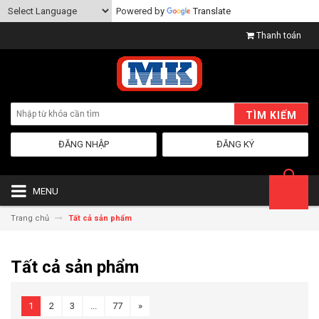
Powered by
Translate
Thanh toán
TÌM KIẾM
ĐĂNG NHẬP
ĐĂNG KÝ
MENU
Trang chủ
Tất cả sản phẩm
Tất cả sản phẩm
1
2
3
...
77
»