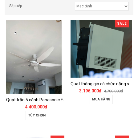
Sắp xếp:
SALE
Quạt thông gió có chức năng sưởi ấm, dùng cho phòng tắm - FV-30BZ1
3.196.000₫
4.700.000₫
Quạt trần 5 cánh Panasonic F-60GDS
MUA HÀNG
4.400.000₫
TÙY CHỌN