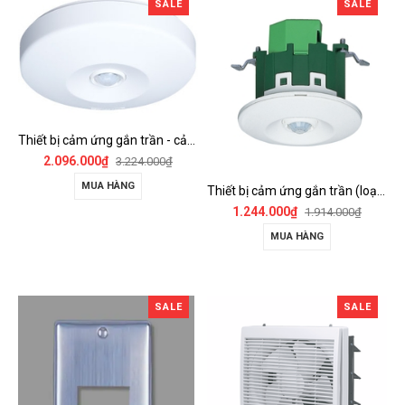
SALE
SALE
Thiết bị cảm ứng gắn trần - cảm biến góc rộng (loại nổi) - WTKF337107-VN
2.096.000₫
3.224.000₫
MUA HÀNG
Thiết bị cảm ứng gắn trần (loại âm trần, cụm sensor chính) - WTKF24816-VN
1.244.000₫
1.914.000₫
MUA HÀNG
SALE
SALE