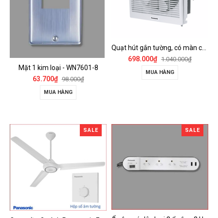
Quạt hút gắn tường, có màn che Panasonic - FV-15AUL
698.000₫
1.040.000₫
Mặt 1 kim loại - WN7601-8
MUA HÀNG
63.700₫
98.000₫
MUA HÀNG
SALE
SALE