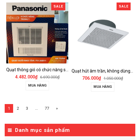
SALE
SALE
Quạt thông gió có chức năng sưởi ấm, dùng cho phòng tắm - FV-30BY1
Quạt hút âm trần, không dùng ống dẫn Panasonic - FV-25TGU6
4.482.000₫
6.690.000₫
706.000₫
1.050.000₫
MUA HÀNG
MUA HÀNG
1
2
3
...
77
»
Danh mục sản phẩm