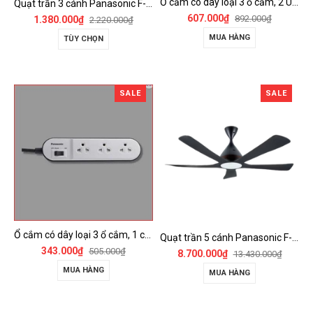
Ổ cắm có dây loại 3 ổ cắm, 2 USB, 1 công tắc - WCHG243322W-VN
Quạt trần 3 cánh Panasonic F-60FV2
607.000₫
892.000₫
1.380.000₫
2.220.000₫
MUA HÀNG
TÙY CHỌN
SALE
SALE
Ổ cắm có dây loại 3 ổ cắm, 1 công tắc - WCHG24332W
Quạt trần 5 cánh Panasonic F-60DGN có đèn LED và kết nối Wireless
343.000₫
505.000₫
8.700.000₫
13.430.000₫
MUA HÀNG
MUA HÀNG