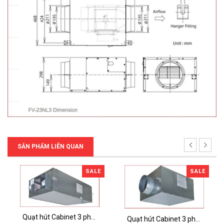
SẢN PHẨM LIÊN QUAN
SALE
SALE
Quạt hút Cabinet 3 pha FV‑25SW3
Quạt hút Cabinet 3 pha FV‑28NX3