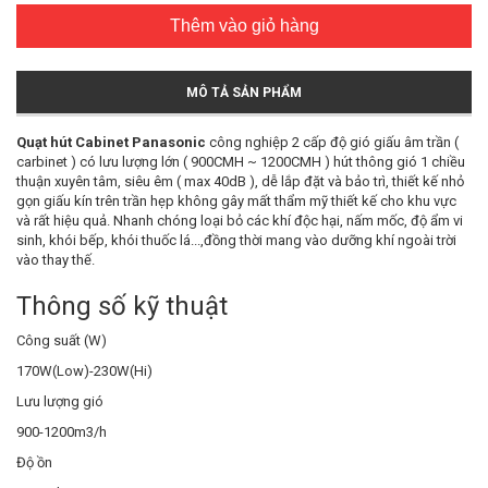
Thêm vào giỏ hàng
MÔ TẢ SẢN PHẨM
Quạt hút Cabinet Panasonic
công nghiệp 2 cấp độ gió giấu âm trần (
carbinet ) có lưu lượng lớn ( 900CMH ~ 1200CMH ) hút thông gió 1 chiều
thuận xuyên tâm, siêu êm ( max 40dB ), dễ lắp đặt và bảo trì, thiết kế nhỏ
gọn giấu kín trên trần hẹp không gây mất thẩm mỹ thiết kế cho khu vực
và rất hiệu quả. Nhanh chóng loại bỏ các khí độc hại, nấm mốc, độ ẩm vi
sinh, khói bếp, khói thuốc lá...,đồng thời mang vào dưỡng khí ngoài trời
vào thay thế.
Thông số kỹ thuật
Công suất (W)
170W(Low)-230W(Hi)
Lưu lượng gió
900-1200m3/h
Độ ồn