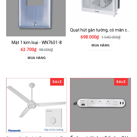
Quạt hút gắn tường, có màn che Panasonic - FV-15AUL
698.000₫
1.040.000₫
Mặt 1 kim loại - WN7601-8
MUA HÀNG
63.700₫
98.000₫
MUA HÀNG
SALE
SALE