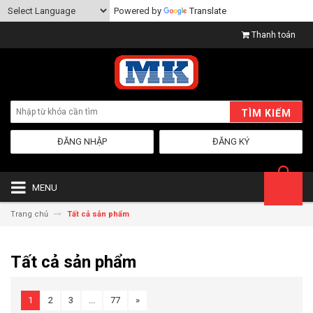
Powered by
Translate
Thanh toán
TÌM KIẾM
ĐĂNG NHẬP
ĐĂNG KÝ
MENU
Trang chủ
Tất cả sản phẩm
Tất cả sản phẩm
1
2
3
...
77
»