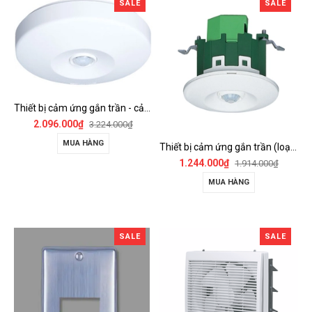
SALE
SALE
Thiết bị cảm ứng gắn trần - cảm biến góc rộng (loại nổi) - WTKF337107-VN
2.096.000₫
3.224.000₫
MUA HÀNG
Thiết bị cảm ứng gắn trần (loại âm trần, cụm sensor chính) - WTKF24816-VN
1.244.000₫
1.914.000₫
MUA HÀNG
SALE
SALE