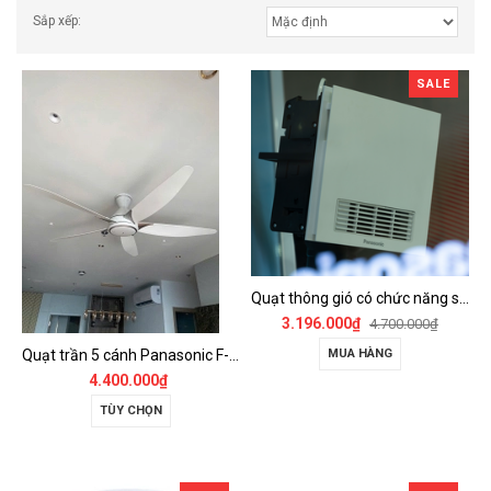
Sắp xếp:
SALE
Quạt thông gió có chức năng sưởi ấm, dùng cho phòng tắm - FV-30BZ1
3.196.000₫
4.700.000₫
Quạt trần 5 cánh Panasonic F-60GDS
MUA HÀNG
4.400.000₫
TÙY CHỌN