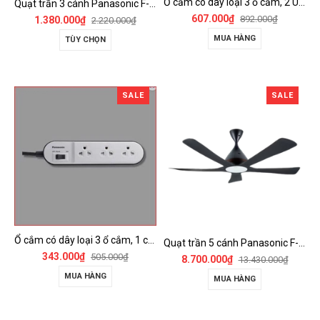
Ổ cắm có dây loại 3 ổ cắm, 2 USB, 1 công tắc - WCHG243322W-VN
Quạt trần 3 cánh Panasonic F-60FV2
607.000₫
892.000₫
1.380.000₫
2.220.000₫
MUA HÀNG
TÙY CHỌN
SALE
SALE
Ổ cắm có dây loại 3 ổ cắm, 1 công tắc - WCHG24332W
Quạt trần 5 cánh Panasonic F-60DGN có đèn LED và kết nối Wireless
343.000₫
505.000₫
8.700.000₫
13.430.000₫
MUA HÀNG
MUA HÀNG