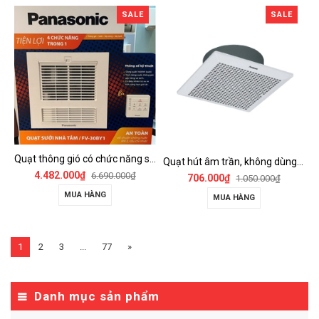
SALE
SALE
Quạt thông gió có chức năng sưởi ấm, dùng cho phòng tắm - FV-30BY1
Quạt hút âm trần, không dùng ống dẫn Panasonic - FV-25TGU6
4.482.000₫
6.690.000₫
706.000₫
1.050.000₫
MUA HÀNG
MUA HÀNG
1
2
3
...
77
»
Danh mục sản phẩm