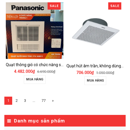
SALE
SALE
Quạt thông gió có chức năng sưởi ấm, dùng cho phòng tắm - FV-30BY1
Quạt hút âm trần, không dùng ống dẫn Panasonic - FV-25TGU6
4.482.000₫
6.690.000₫
706.000₫
1.050.000₫
MUA HÀNG
MUA HÀNG
1
2
3
...
77
»
Danh mục sản phẩm