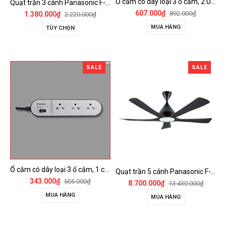
Ổ cắm có dây loại 3 ổ cắm, 2 USB, 1 công tắc - WCHG243322W-VN
Quạt trần 3 cánh Panasonic F-60FV2
607.000₫
892.000₫
1.380.000₫
2.220.000₫
MUA HÀNG
TÙY CHỌN
SALE
SALE
Ổ cắm có dây loại 3 ổ cắm, 1 công tắc - WCHG24332W
Quạt trần 5 cánh Panasonic F-60DGN có đèn LED và kết nối Wireless
343.000₫
505.000₫
8.700.000₫
13.430.000₫
MUA HÀNG
MUA HÀNG