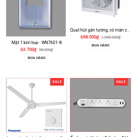
Quạt hút gắn tường, có màn che Panasonic - FV-15AUL
698.000₫
1.040.000₫
Mặt 1 kim loại - WN7601-8
MUA HÀNG
63.700₫
98.000₫
MUA HÀNG
SALE
SALE