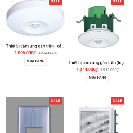
SALE
SALE
Thiết bị cảm ứng gắn trần - cảm biến góc rộng (loại nổi) - WTKF337107-VN
2.096.000₫
3.224.000₫
MUA HÀNG
Thiết bị cảm ứng gắn trần (loại âm trần, cụm sensor chính) - WTKF24816-VN
1.244.000₫
1.914.000₫
MUA HÀNG
SALE
SALE