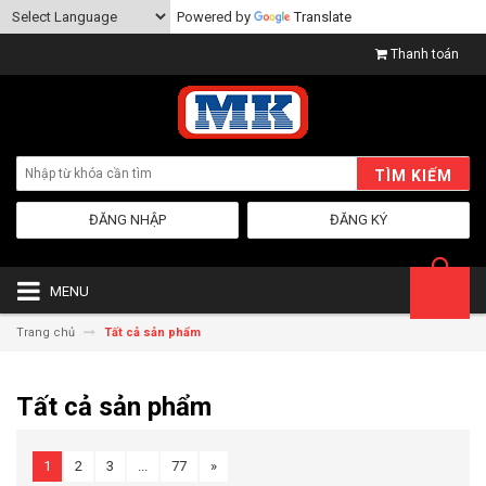
Powered by
Translate
Thanh toán
TÌM KIẾM
ĐĂNG NHẬP
ĐĂNG KÝ
MENU
Trang chủ
Tất cả sản phẩm
Tất cả sản phẩm
1
2
3
...
77
»