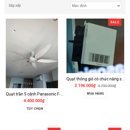
Sắp xếp:
SALE
Quạt thông gió có chức năng sưởi ấm, dùng cho phòng tắm - FV-30BZ1
3.196.000₫
4.700.000₫
Quạt trần 5 cánh Panasonic F-60GDS
MUA HÀNG
4.400.000₫
TÙY CHỌN