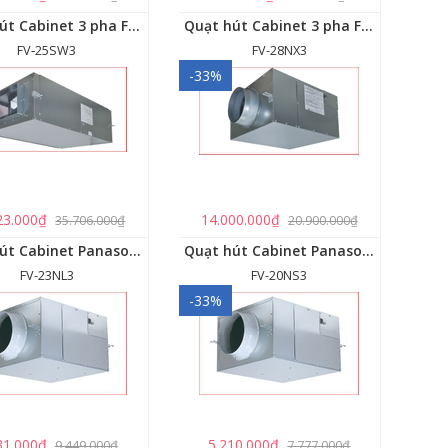
Quạt hút Cabinet 3 pha FV‑25SW3
Quạt hút Cabinet 3 pha FV‑28NX3
FV‑25SW3
FV-28NX3
-33%
23.000₫
14.000.000₫
35.706.000₫
20.900.000₫
Quạt hút Cabinet Panasonic FV-23NL3
Quạt hút Cabinet Panasonic FV-20NS3
FV-23NL3
FV-20NS3
-33%
31.000₫
5.210.000₫
9.449.000₫
7.777.000₫