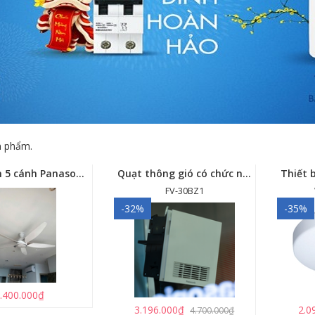
 phẩm.
Quạt trần 5 cánh Panasonic F-60GDS
Quạt thông gió có chức năng sưởi ấm, dùng cho phòng tắm - FV-30BZ1
FV-30BZ1
-32%
-35%
.400.000₫
3.196.000₫
2.0
4.700.000₫