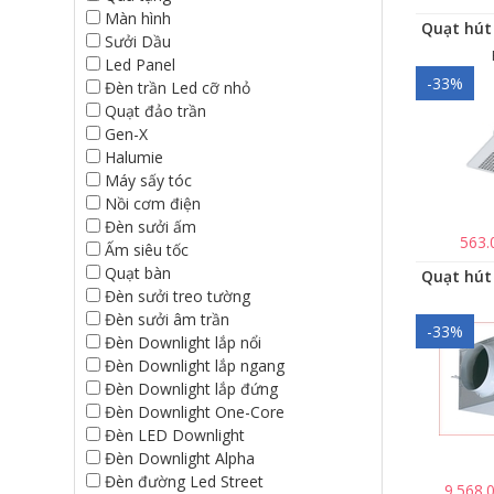
Màn hình
Sưởi Dầu
Led Panel
-33%
Đèn trần Led cỡ nhỏ
Quạt đảo trần
Gen-X
Halumie
Máy sấy tóc
Nồi cơm điện
Đèn sưởi ấm
563.
Ấm siêu tốc
Quạt bàn
Đèn sưởi treo tường
Đèn sưởi âm trần
-33%
Đèn Downlight lắp nổi
Đèn Downlight lắp ngang
Đèn Downlight lắp đứng
Đèn Downlight One-Core
Đèn LED Downlight
Đèn Downlight Alpha
Đèn đường Led Street
9.568.