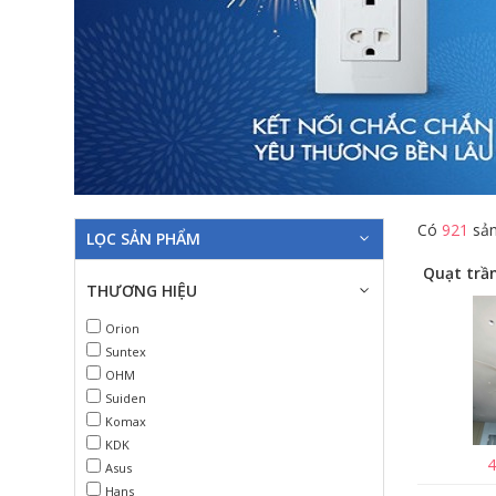
Có
921
sản
LỌC SẢN PHẨM
THƯƠNG HIỆU
Orion
Suntex
OHM
Suiden
Komax
KDK
4
Asus
Hans