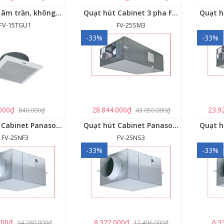
Quạt hút âm trần, không dùng ống dẫn Panasonic - FV-15TGU1
Quạt hút Cabinet 3 pha FV‑25SM3
FV-15TGU1
FV‑25SM3
-33%
-33%
000₫
28.844.000₫
23.9
840.000₫
43.050.000₫
Quạt hút Cabinet Panasonic FV-25NF3
Quạt hút Cabinet Panasonic FV-25NS3
FV-25NF3
FV-25NS3
-33%
-33%
000₫
8.372.000₫
6.3
14.280.000₫
12.496.000₫