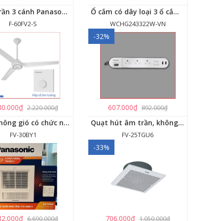
Quạt trần 3 cánh Panasonic F-60FV2
Ổ cắm có dây loại 3 ổ cắm, 2 USB, 1 công tắc - WCHG243322W-VN
F-60FV2-S
WCHG243322W-VN
-32%
80.000₫
607.000₫
2.220.000₫
892.000₫
Quạt thông gió có chức năng sưởi ấm, dùng cho phòng tắm - FV-30BY1
Quạt hút âm trần, không dùng ống dẫn Panasonic - FV-25TGU6
FV-30BY1
FV-25TGU6
-33%
82.000₫
706.000₫
6.690.000₫
1.050.000₫