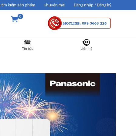
 tìm kiếm sản phẩm
Khuyến mãi
Đăng nhập / Đăng ký
0
THÀNH TIỀN
Tin tức
Liên hệ
36000000
Tổng cộng:
3,600,000₫
THANH TOÁN