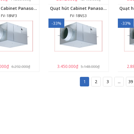
Quạt hút Cabinet Panasonic FV-18NF3
Quạt hút Cabinet Panasonic FV-18NS3
FV-18NF3
FV-18NS3
-33%
-33%
.000₫
3.450.000₫
2.8
6.292.000₫
5.148.000₫
1
2
3
...
39