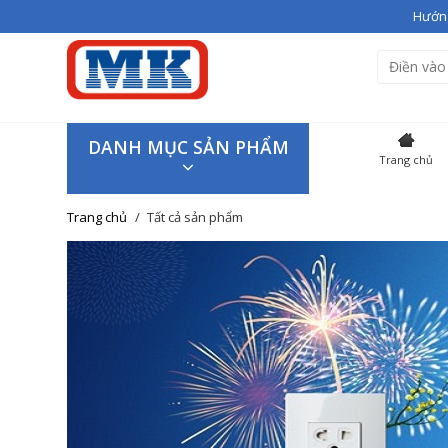
Hướng
Bạn vừa thêm
Giầy cao gót V
Hiện đang có
3
sản phẩm tron
SẢN P
DANH MỤC SẢN PHẨM
Trang chủ
Giầy cao
Trang chủ
Tất cả sản phẩm
Giao hàng trên toàn quốc
Tiếp tục mua hàng