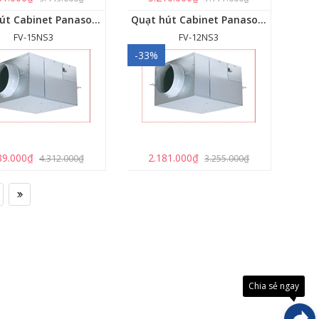
Quạt hút Cabinet Panasonic FV-15NS3
Quạt hút Cabinet Panasonic FV-12NS3
FV-15NS3
FV-12NS3
-33%
89.000₫
2.181.000₫
4.312.000₫
3.255.000₫
Đây là
giải
pháp
trải
Chia sẻ ngay
nghiệ
phát
triển