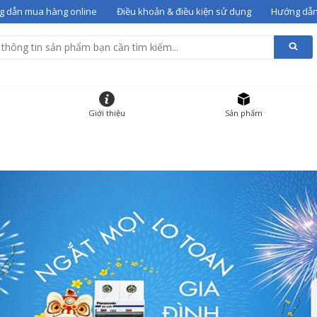
 dẫn mua hàng online
Điều khoản & điều kiện sử dụng
Hướng dẫn
alentino 07
vào giỏ
g giỏ hàng
HẨM
ĐƠN GIÁ
SỐ LƯỢNG
Giới thiệu
Sản phẩm
 gót Valentino 07
36
12000000
-
+