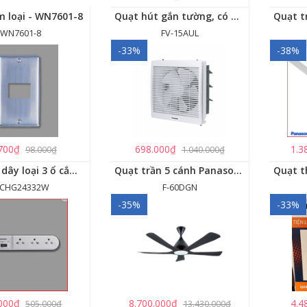
m loại - WN7601-8
Quạt hút gắn tường, có màn che Panasonic - FV-15AUL
WN7601-8
FV-15AUL
-33%
-38%
700₫
698.000₫
1.3
98.000₫
1.040.000₫
Ổ cắm có dây loại 3 ổ cắm, 1 công tắc - WCHG24332W
Quạt trần 5 cánh Panasonic F-60DGN có đèn LED và kết nối Wireless
CHG24332W
F-60DGN
-35%
-33%
000₫
8.700.000₫
4.4
505.000₫
13.430.000₫