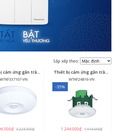
Sắp xếp theo:
Thiết bị cảm ứng gắn trần - cảm biến góc rộng (loại nổi) - WTKF337107-VN
Thiết bị cảm ứng gắn trần (loại âm trần, cụm sensor chính) - WTKF24816-VN
WTKF337107-VN
WTKF24816-VN
-35%
96.000₫
1.244.000₫
3.224.000₫
1.914.000₫