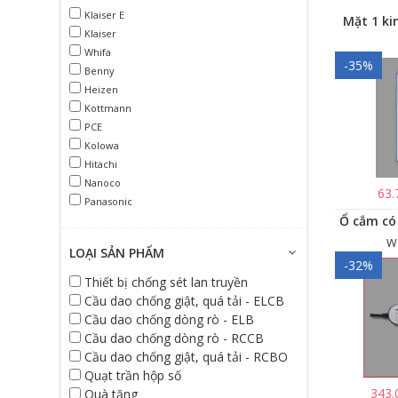
Klaiser E
Mặt 1 ki
Klaiser
Whifa
-35%
Benny
Heizen
Kottmann
PCE
Kolowa
Hitachi
Nanoco
63.
Panasonic
W
LOẠI SẢN PHẨM
-32%
Thiết bị chống sét lan truyền
Cầu dao chống giật, quá tải - ELCB
Cầu dao chống dòng rò - ELB
Cầu dao chống dòng rò - RCCB
Cầu dao chống giật, quá tải - RCBO
Quạt trần hộp số
343.
Quà tặng