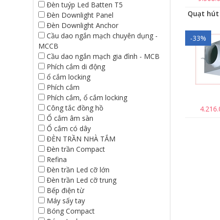
Đèn tuýp Led Batten T5
Đèn Downlight Panel
Đèn Downlight Anchor
Cầu dao ngắn mạch chuyên dụng -
-33%
MCCB
Cầu dao ngắn mạch gia đình - MCB
Phích cắm di động
ổ cắm locking
Phích cắm
Phích cắm, ổ cắm locking
Công tắc đồng hồ
4.216
Ổ cắm âm sàn
Ổ cắm có dây
ĐÈN TRẦN NHÀ TẮM
Đèn trần Compact
Refina
Đèn trần Led cỡ lớn
Đèn trần Led cỡ trung
Bếp điện từ
Máy sấy tay
Bóng Compact