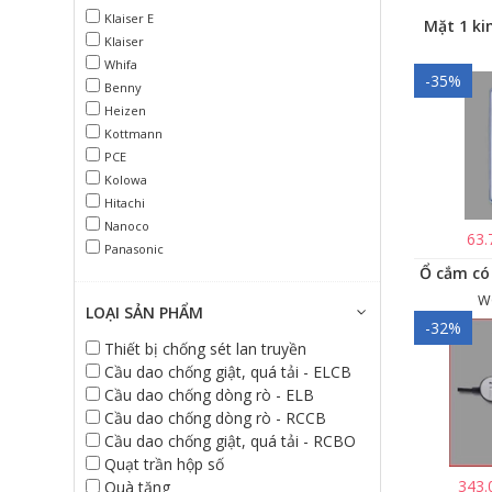
Klaiser E
Mặt 1 ki
Klaiser
Whifa
-35%
Benny
Heizen
Kottmann
PCE
Kolowa
Hitachi
Nanoco
63.
Panasonic
W
LOẠI SẢN PHẨM
-32%
Thiết bị chống sét lan truyền
Cầu dao chống giật, quá tải - ELCB
Cầu dao chống dòng rò - ELB
Cầu dao chống dòng rò - RCCB
Cầu dao chống giật, quá tải - RCBO
Quạt trần hộp số
343.
Quà tặng