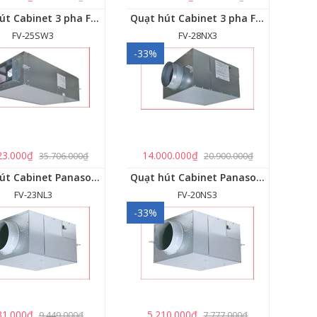
Quạt hút Cabinet 3 pha FV‑25SW3
Quạt hút Cabinet 3 pha FV‑28NX3
FV‑25SW3
FV-28NX3
-33%
23.000₫
14.000.000₫
35.706.000₫
20.900.000₫
Quạt hút Cabinet Panasonic FV-23NL3
Quạt hút Cabinet Panasonic FV-20NS3
FV-23NL3
FV-20NS3
-33%
31.000₫
5.210.000₫
9.449.000₫
7.777.000₫