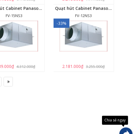
Quạt hút Cabinet Panasonic FV-15NS3
Quạt hút Cabinet Panasonic FV-12NS3
FV-15NS3
FV-12NS3
-33%
89.000₫
2.181.000₫
4.312.000₫
3.255.000₫
Đây là
giải
pháp
trải
Chia sẻ ngay
nghiệ
phát
triển