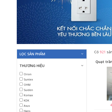
Có
921
sản
LỌC SẢN PHẨM
THƯƠNG HIỆU
Orion
Suntex
OHM
Suiden
Komax
KDK
4
Asus
Hans