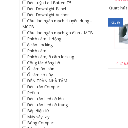
Đèn tuýp Led Batten T5
Đèn Downlight Panel
Đèn Downlight Anchor
Cầu dao ngắn mạch chuyên dụng -
-33%
MCCB
Cầu dao ngắn mạch gia đình - MCB
Phích cắm di động
ổ cắm locking
Phích cắm
Phích cắm, ổ cắm locking
Công tắc đồng hồ
4.216
Ổ cắm âm sàn
Ổ cắm có dây
ĐÈN TRẦN NHÀ TẮM
Đèn trần Compact
Refina
Đèn trần Led cỡ lớn
Đèn trần Led cỡ trung
Bếp điện từ
Máy sấy tay
Bóng Compact