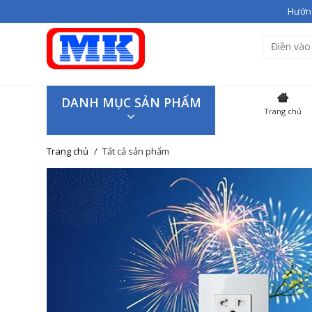
Hướng
Bạn vừa thêm
Giầy cao gót V
Hiện đang có
3
sản phẩm tron
SẢN P
DANH MỤC SẢN PHẨM
Trang chủ
Giầy cao
Trang chủ
Tất cả sản phẩm
Giao hàng trên toàn quốc
Tiếp tục mua hàng