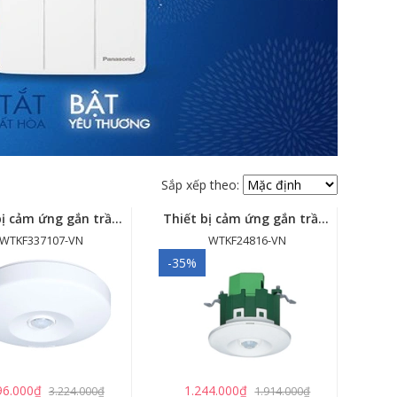
Sắp xếp theo:
Thiết bị cảm ứng gắn trần - cảm biến góc rộng (loại nổi) - WTKF337107-VN
Thiết bị cảm ứng gắn trần (loại âm trần, cụm sensor chính) - WTKF24816-VN
WTKF337107-VN
WTKF24816-VN
-35%
96.000₫
1.244.000₫
3.224.000₫
1.914.000₫