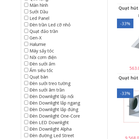
Màn hình
Sưởi Dầu
Led Panel
-33%
Đèn trần Led cỡ nhỏ
Quạt đảo trần
Gen-X
Halumie
Máy sấy tóc
Nồi cơm điện
Đèn sưởi ấm
563.
Ấm siêu tốc
Quạt bàn
Đèn sưởi treo tường
Đèn sưởi âm trần
-33%
Đèn Downlight lắp nổi
Đèn Downlight lắp ngang
Đèn Downlight lắp đứng
Đèn Downlight One-Core
Đèn LED Downlight
Đèn Downlight Alpha
Đèn đường Led Street
9.568.