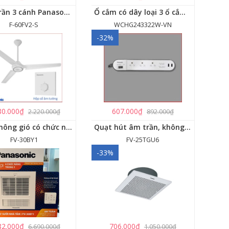
Quạt trần 3 cánh Panasonic F-60FV2
Ổ cắm có dây loại 3 ổ cắm, 2 USB, 1 công tắc - WCHG243322W-VN
F-60FV2-S
WCHG243322W-VN
-32%
80.000₫
607.000₫
2.220.000₫
892.000₫
Quạt thông gió có chức năng sưởi ấm, dùng cho phòng tắm - FV-30BY1
Quạt hút âm trần, không dùng ống dẫn Panasonic - FV-25TGU6
FV-30BY1
FV-25TGU6
-33%
82.000₫
706.000₫
6.690.000₫
1.050.000₫