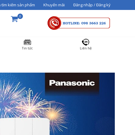
 tìm kiếm sản phẩm
Khuyến mãi
Đăng nhập / Đăng ký
0
THÀNH TIỀN
Tin tức
Liên hệ
36000000
Tổng cộng:
3,600,000₫
THANH TOÁN