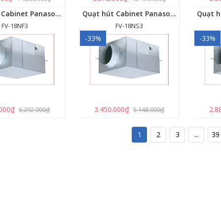
Quạt hút Cabinet Panasonic FV-18NF3
Quạt hút Cabinet Panasonic FV-18NS3
FV-18NF3
FV-18NS3
-33%
-33%
.000₫
3.450.000₫
2.8
6.292.000₫
5.148.000₫
1
2
3
...
39