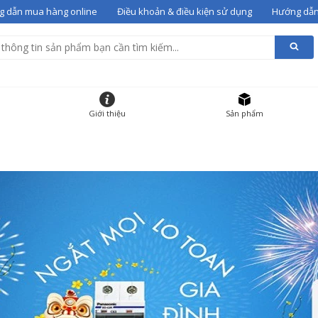
 dẫn mua hàng online
Điều khoản & điều kiện sử dụng
Hướng dẫn
alentino 07
vào giỏ
g giỏ hàng
HẨM
ĐƠN GIÁ
SỐ LƯỢNG
Giới thiệu
Sản phẩm
 gót Valentino 07
36
12000000
-
+