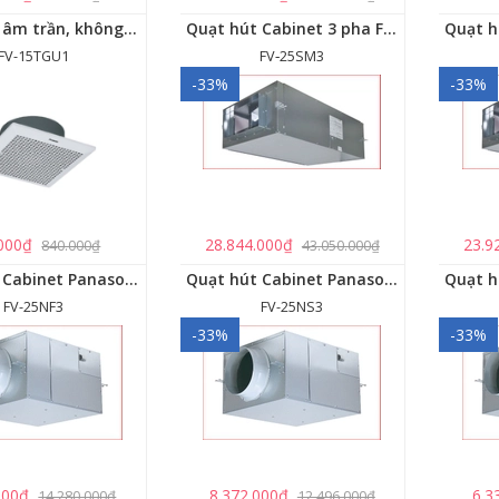
Quạt hút âm trần, không dùng ống dẫn Panasonic - FV-15TGU1
Quạt hút Cabinet 3 pha FV‑25SM3
FV-15TGU1
FV‑25SM3
-33%
-33%
000₫
28.844.000₫
23.9
840.000₫
43.050.000₫
Quạt hút Cabinet Panasonic FV-25NF3
Quạt hút Cabinet Panasonic FV-25NS3
FV-25NF3
FV-25NS3
-33%
-33%
000₫
8.372.000₫
6.3
14.280.000₫
12.496.000₫