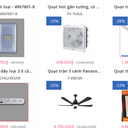
m loại - WN7601-8
Quạt hút gắn tường, có màn che Panasonic - FV-15AUL
WN7601-8
FV-15AUL
-33%
-38%
700₫
698.000₫
1.3
98.000₫
1.040.000₫
Ổ cắm có dây loại 3 ổ cắm, 1 công tắc - WCHG24332W
Quạt trần 5 cánh Panasonic F-60DGN có đèn LED và kết nối Wireless
CHG24332W
F-60DGN
-35%
-33%
000₫
8.700.000₫
4.4
505.000₫
13.430.000₫