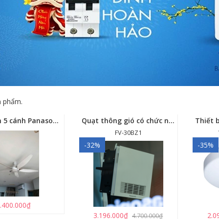
 phẩm.
Quạt trần 5 cánh Panasonic F-60GDS
Quạt thông gió có chức năng sưởi ấm, dùng cho phòng tắm - FV-30BZ1
FV-30BZ1
-32%
-35%
.400.000₫
3.196.000₫
2.0
4.700.000₫