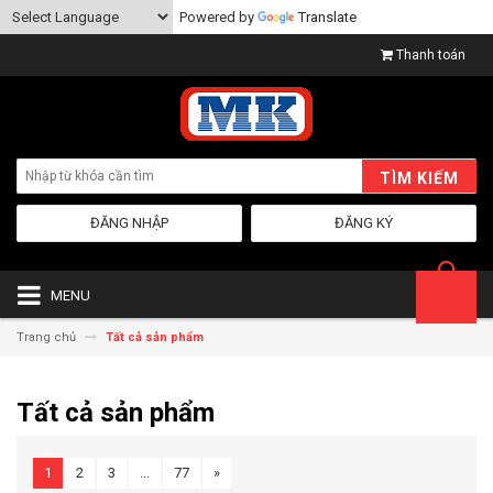
Powered by
Translate
Thanh toán
TÌM KIẾM
ĐĂNG NHẬP
ĐĂNG KÝ
MENU
Trang chủ
Tất cả sản phẩm
Tất cả sản phẩm
1
2
3
...
77
»