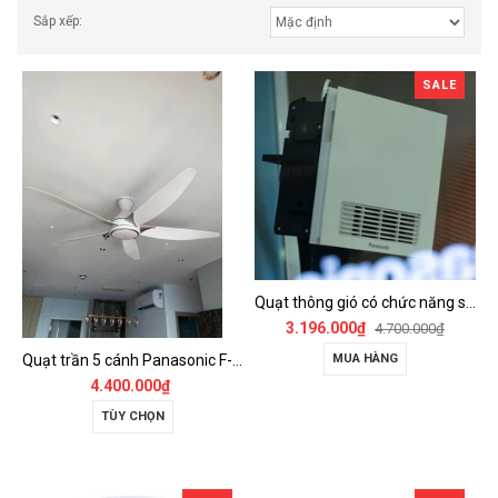
Sắp xếp:
SALE
Quạt thông gió có chức năng sưởi ấm, dùng cho phòng tắm - FV-30BZ1
3.196.000₫
4.700.000₫
Quạt trần 5 cánh Panasonic F-60GDS
MUA HÀNG
4.400.000₫
TÙY CHỌN