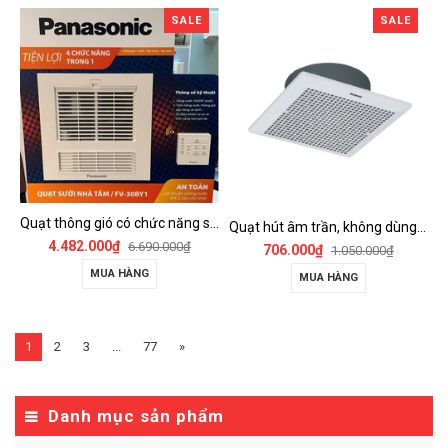
SALE
SALE
Quạt thông gió có chức năng sưởi ấm, dùng cho phòng tắm - FV-30BY1
Quạt hút âm trần, không dùng ống dẫn Panasonic - FV-25TGU6
4.482.000₫
6.690.000₫
706.000₫
1.050.000₫
MUA HÀNG
MUA HÀNG
1
2
3
...
77
»
Danh mục sản phẩm