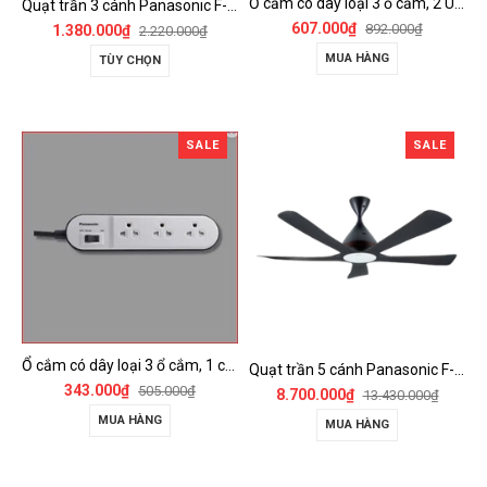
Ổ cắm có dây loại 3 ổ cắm, 2 USB, 1 công tắc - WCHG243322W-VN
Quạt trần 3 cánh Panasonic F-60FV2
607.000₫
892.000₫
1.380.000₫
2.220.000₫
MUA HÀNG
TÙY CHỌN
SALE
SALE
Ổ cắm có dây loại 3 ổ cắm, 1 công tắc - WCHG24332W
Quạt trần 5 cánh Panasonic F-60DGN có đèn LED và kết nối Wireless
343.000₫
505.000₫
8.700.000₫
13.430.000₫
MUA HÀNG
MUA HÀNG