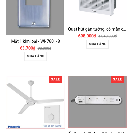
Quạt hút gắn tường, có màn che Panasonic - FV-15AUL
698.000₫
1.040.000₫
Mặt 1 kim loại - WN7601-8
MUA HÀNG
63.700₫
98.000₫
MUA HÀNG
SALE
SALE