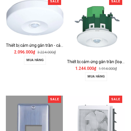
SALE
SALE
Thiết bị cảm ứng gắn trần - cảm biến góc rộng (loại nổi) - WTKF337107-VN
2.096.000₫
3.224.000₫
MUA HÀNG
Thiết bị cảm ứng gắn trần (loại âm trần, cụm sensor chính) - WTKF24816-VN
1.244.000₫
1.914.000₫
MUA HÀNG
SALE
SALE