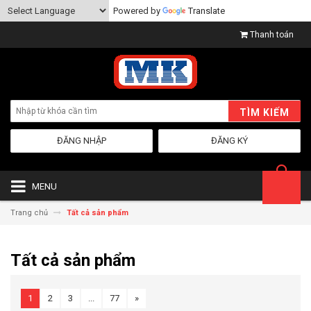
Powered by
Translate
Thanh toán
TÌM KIẾM
ĐĂNG NHẬP
ĐĂNG KÝ
MENU
Trang chủ
Tất cả sản phẩm
Tất cả sản phẩm
1
2
3
...
77
»