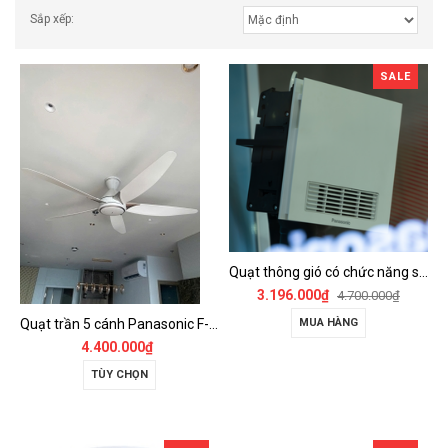
Sắp xếp:
SALE
Quạt thông gió có chức năng sưởi ấm, dùng cho phòng tắm - FV-30BZ1
3.196.000₫
4.700.000₫
Quạt trần 5 cánh Panasonic F-60GDS
MUA HÀNG
4.400.000₫
TÙY CHỌN