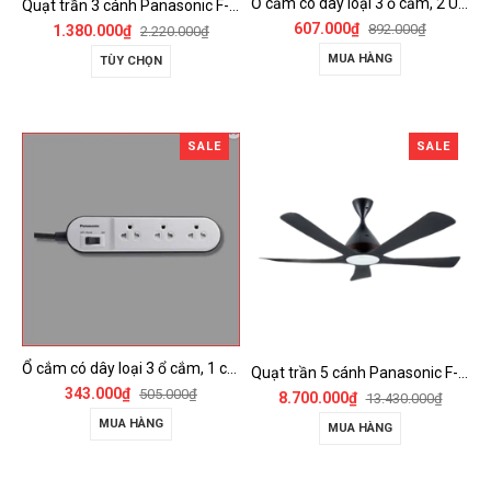
Ổ cắm có dây loại 3 ổ cắm, 2 USB, 1 công tắc - WCHG243322W-VN
Quạt trần 3 cánh Panasonic F-60FV2
607.000₫
892.000₫
1.380.000₫
2.220.000₫
MUA HÀNG
TÙY CHỌN
SALE
SALE
Ổ cắm có dây loại 3 ổ cắm, 1 công tắc - WCHG24332W
Quạt trần 5 cánh Panasonic F-60DGN có đèn LED và kết nối Wireless
343.000₫
505.000₫
8.700.000₫
13.430.000₫
MUA HÀNG
MUA HÀNG