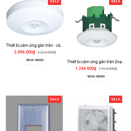
SALE
SALE
Thiết bị cảm ứng gắn trần - cảm biến góc rộng (loại nổi) - WTKF337107-VN
2.096.000₫
3.224.000₫
MUA HÀNG
Thiết bị cảm ứng gắn trần (loại âm trần, cụm sensor chính) - WTKF24816-VN
1.244.000₫
1.914.000₫
MUA HÀNG
SALE
SALE