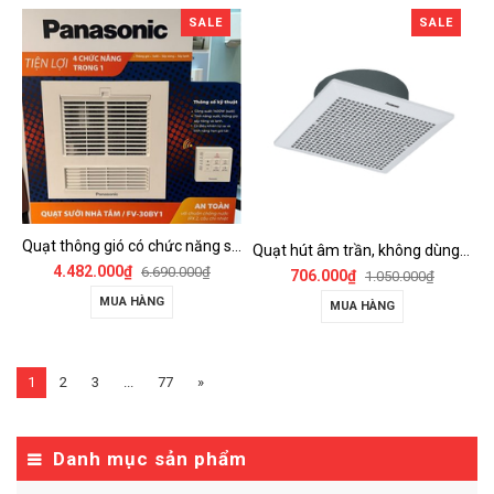
SALE
SALE
Quạt thông gió có chức năng sưởi ấm, dùng cho phòng tắm - FV-30BY1
Quạt hút âm trần, không dùng ống dẫn Panasonic - FV-25TGU6
4.482.000₫
6.690.000₫
706.000₫
1.050.000₫
MUA HÀNG
MUA HÀNG
1
2
3
...
77
»
Danh mục sản phẩm