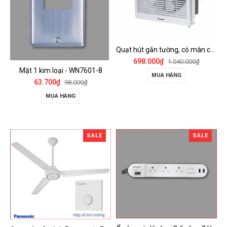
Quạt hút gắn tường, có màn che Panasonic - FV-15AUL
698.000₫
1.040.000₫
Mặt 1 kim loại - WN7601-8
MUA HÀNG
63.700₫
98.000₫
MUA HÀNG
SALE
SALE