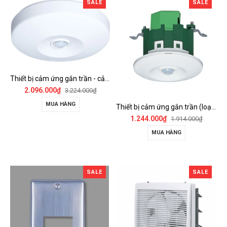
SALE
SALE
Thiết bị cảm ứng gắn trần - cảm biến góc rộng (loại nổi) - WTKF337107-VN
2.096.000₫
3.224.000₫
MUA HÀNG
Thiết bị cảm ứng gắn trần (loại âm trần, cụm sensor chính) - WTKF24816-VN
1.244.000₫
1.914.000₫
MUA HÀNG
SALE
SALE