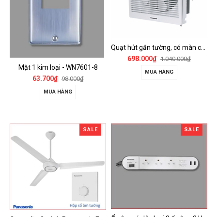
Quạt hút gắn tường, có màn che Panasonic - FV-15AUL
698.000₫
1.040.000₫
Mặt 1 kim loại - WN7601-8
MUA HÀNG
63.700₫
98.000₫
MUA HÀNG
SALE
SALE