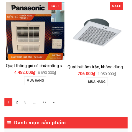
SALE
SALE
Quạt thông gió có chức năng sưởi ấm, dùng cho phòng tắm - FV-30BY1
Quạt hút âm trần, không dùng ống dẫn Panasonic - FV-25TGU6
4.482.000₫
6.690.000₫
706.000₫
1.050.000₫
MUA HÀNG
MUA HÀNG
1
2
3
...
77
»
Danh mục sản phẩm