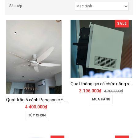
Sắp xếp:
SALE
Quạt thông gió có chức năng sưởi ấm, dùng cho phòng tắm - FV-30BZ1
3.196.000₫
4.700.000₫
Quạt trần 5 cánh Panasonic F-60GDS
MUA HÀNG
4.400.000₫
TÙY CHỌN