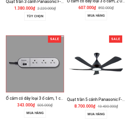
Ổ cắm có dây loại 3 ổ cắm, 2 USB, 1 công tắc - WCHG243322W-VN
Quạt trần 3 cánh Panasonic F-60FV2
607.000₫
892.000₫
1.380.000₫
2.220.000₫
MUA HÀNG
TÙY CHỌN
SALE
SALE
Ổ cắm có dây loại 3 ổ cắm, 1 công tắc - WCHG24332W
Quạt trần 5 cánh Panasonic F-60DGN có đèn LED và kết nối Wireless
343.000₫
505.000₫
8.700.000₫
13.430.000₫
MUA HÀNG
MUA HÀNG