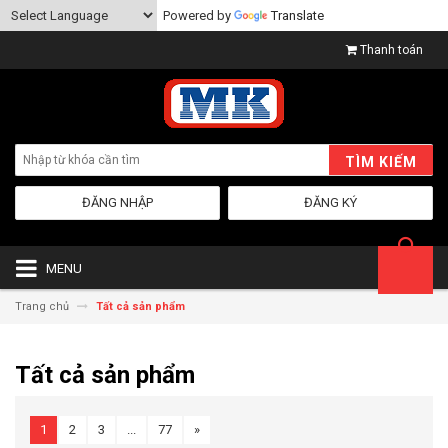
Powered by
Translate
Thanh toán
TÌM KIẾM
ĐĂNG NHẬP
ĐĂNG KÝ
MENU
Trang chủ
Tất cả sản phẩm
Tất cả sản phẩm
1
2
3
...
77
»