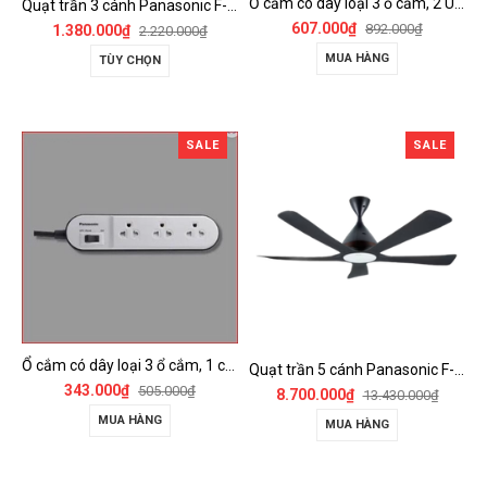
Ổ cắm có dây loại 3 ổ cắm, 2 USB, 1 công tắc - WCHG243322W-VN
Quạt trần 3 cánh Panasonic F-60FV2
607.000₫
892.000₫
1.380.000₫
2.220.000₫
MUA HÀNG
TÙY CHỌN
SALE
SALE
Ổ cắm có dây loại 3 ổ cắm, 1 công tắc - WCHG24332W
Quạt trần 5 cánh Panasonic F-60DGN có đèn LED và kết nối Wireless
343.000₫
505.000₫
8.700.000₫
13.430.000₫
MUA HÀNG
MUA HÀNG