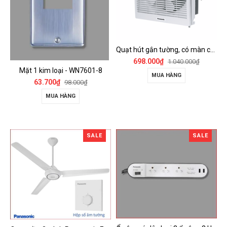
Quạt hút gắn tường, có màn che Panasonic - FV-15AUL
698.000₫
1.040.000₫
Mặt 1 kim loại - WN7601-8
MUA HÀNG
63.700₫
98.000₫
MUA HÀNG
SALE
SALE