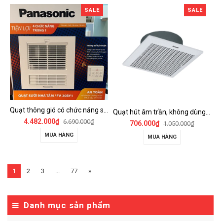
SALE
SALE
Quạt thông gió có chức năng sưởi ấm, dùng cho phòng tắm - FV-30BY1
Quạt hút âm trần, không dùng ống dẫn Panasonic - FV-25TGU6
4.482.000₫
6.690.000₫
706.000₫
1.050.000₫
MUA HÀNG
MUA HÀNG
1
2
3
...
77
»
Danh mục sản phẩm