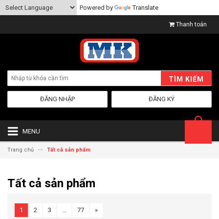
Powered by
Translate
Thanh toán
TÌM KIẾM
ĐĂNG NHẬP
ĐĂNG KÝ
MENU
Trang chủ
Tất cả sản phẩm
Tất cả sản phẩm
1
2
3
...
77
»