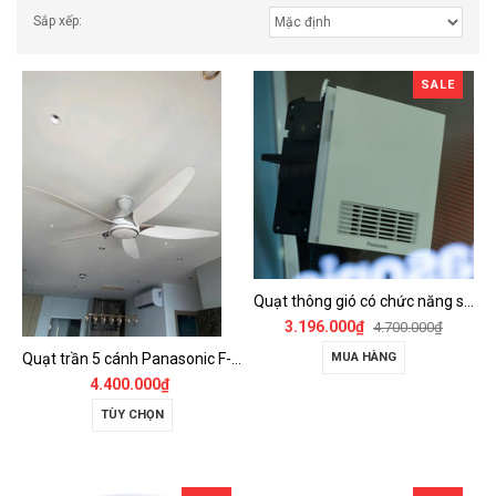
Sắp xếp:
SALE
Quạt thông gió có chức năng sưởi ấm, dùng cho phòng tắm - FV-30BZ1
3.196.000₫
4.700.000₫
Quạt trần 5 cánh Panasonic F-60GDS
MUA HÀNG
4.400.000₫
TÙY CHỌN