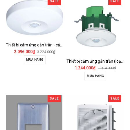
SALE
SALE
Thiết bị cảm ứng gắn trần - cảm biến góc rộng (loại nổi) - WTKF337107-VN
2.096.000₫
3.224.000₫
MUA HÀNG
Thiết bị cảm ứng gắn trần (loại âm trần, cụm sensor chính) - WTKF24816-VN
1.244.000₫
1.914.000₫
MUA HÀNG
SALE
SALE