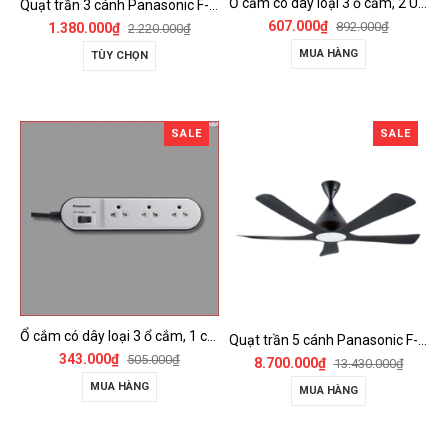
Ổ cắm có dây loại 3 ổ cắm, 2 USB, 1 công tắc - WCHG243322W-VN
Quạt trần 3 cánh Panasonic F-60FV2
607.000₫
892.000₫
1.380.000₫
2.220.000₫
MUA HÀNG
TÙY CHỌN
SALE
SALE
Ổ cắm có dây loại 3 ổ cắm, 1 công tắc - WCHG24332W
Quạt trần 5 cánh Panasonic F-60DGN có đèn LED và kết nối Wireless
343.000₫
505.000₫
8.700.000₫
13.430.000₫
MUA HÀNG
MUA HÀNG