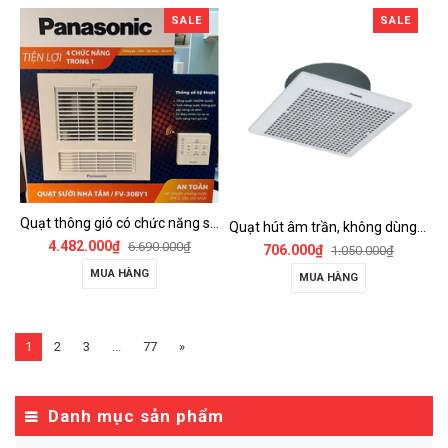
SALE
SALE
Quạt thông gió có chức năng sưởi ấm, dùng cho phòng tắm - FV-30BY1
Quạt hút âm trần, không dùng ống dẫn Panasonic - FV-25TGU6
4.482.000₫
6.690.000₫
706.000₫
1.050.000₫
MUA HÀNG
MUA HÀNG
1
2
3
...
77
»
Danh mục sản phẩm