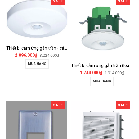
SALE
SALE
Thiết bị cảm ứng gắn trần - cảm biến góc rộng (loại nổi) - WTKF337107-VN
2.096.000₫
3.224.000₫
MUA HÀNG
Thiết bị cảm ứng gắn trần (loại âm trần, cụm sensor chính) - WTKF24816-VN
1.244.000₫
1.914.000₫
MUA HÀNG
SALE
SALE