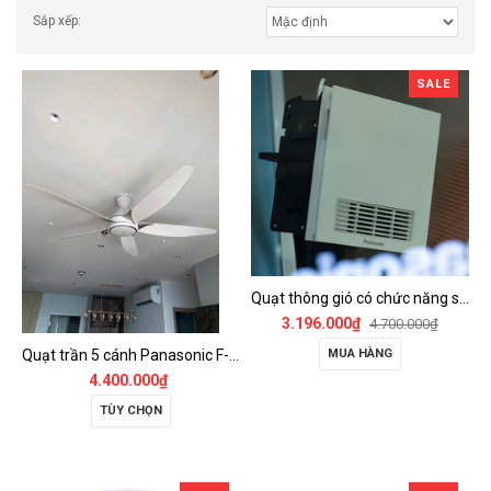
Sắp xếp:
SALE
Quạt thông gió có chức năng sưởi ấm, dùng cho phòng tắm - FV-30BZ1
3.196.000₫
4.700.000₫
Quạt trần 5 cánh Panasonic F-60GDS
MUA HÀNG
4.400.000₫
TÙY CHỌN