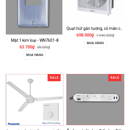
Quạt hút gắn tường, có màn che Panasonic - FV-15AUL
698.000₫
1.040.000₫
Mặt 1 kim loại - WN7601-8
MUA HÀNG
63.700₫
98.000₫
MUA HÀNG
SALE
SALE