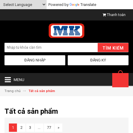
Powered by
Translate
Thanh toán
TÌM KIẾM
ĐĂNG NHẬP
ĐĂNG KÝ
MENU
Trang chủ
Tất cả sản phẩm
Tất cả sản phẩm
1
2
3
...
77
»