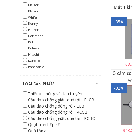
Klaiser E
Mặt 1 ki
Klaiser
Whifa
-35%
Benny
Heizen
Kottmann
PCE
Kolowa
Hitachi
Nanoco
63.
Panasonic
W
LOẠI SẢN PHẨM
-32%
Thiết bị chống sét lan truyền
Cầu dao chống giật, quá tải - ELCB
Cầu dao chống dòng rò - ELB
Cầu dao chống dòng rò - RCCB
Cầu dao chống giật, quá tải - RCBO
Quạt trần hộp số
343.
Quà tặng