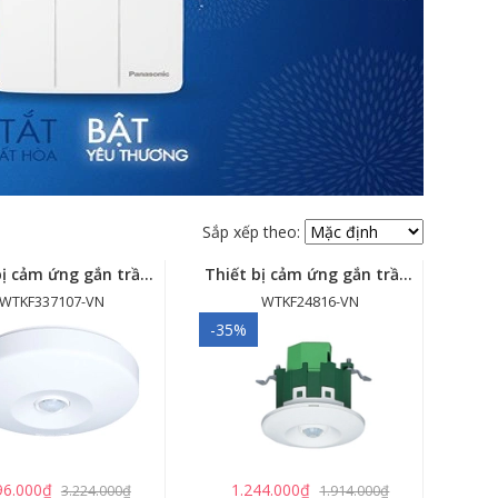
Sắp xếp theo:
Thiết bị cảm ứng gắn trần - cảm biến góc rộng (loại nổi) - WTKF337107-VN
Thiết bị cảm ứng gắn trần (loại âm trần, cụm sensor chính) - WTKF24816-VN
WTKF337107-VN
WTKF24816-VN
-35%
96.000₫
1.244.000₫
3.224.000₫
1.914.000₫