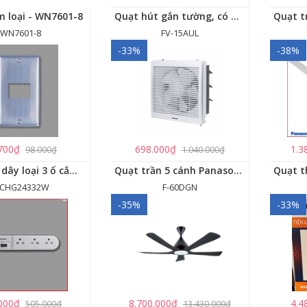
m loại - WN7601-8
Quạt hút gắn tường, có màn che Panasonic - FV-15AUL
WN7601-8
FV-15AUL
-33%
-38%
700₫
698.000₫
1.3
98.000₫
1.040.000₫
Ổ cắm có dây loại 3 ổ cắm, 1 công tắc - WCHG24332W
Quạt trần 5 cánh Panasonic F-60DGN có đèn LED và kết nối Wireless
CHG24332W
F-60DGN
-35%
-33%
000₫
8.700.000₫
4.4
505.000₫
13.430.000₫