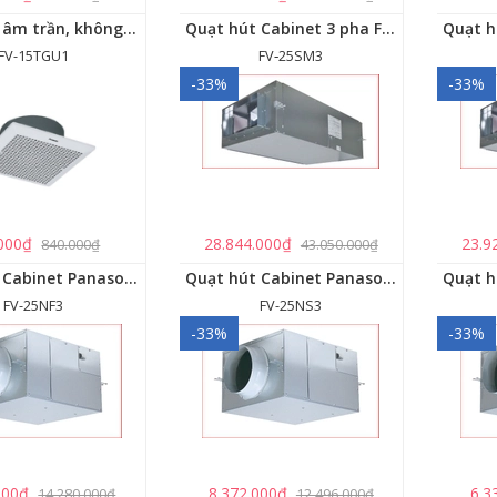
Quạt hút âm trần, không dùng ống dẫn Panasonic - FV-15TGU1
Quạt hút Cabinet 3 pha FV‑25SM3
FV-15TGU1
FV‑25SM3
-33%
-33%
000₫
28.844.000₫
23.9
840.000₫
43.050.000₫
Quạt hút Cabinet Panasonic FV-25NF3
Quạt hút Cabinet Panasonic FV-25NS3
FV-25NF3
FV-25NS3
-33%
-33%
000₫
8.372.000₫
6.3
14.280.000₫
12.496.000₫