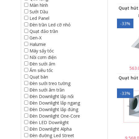
Màn hình
Sưởi Dầu
Led Panel
-33%
Đèn trần Led cỡ nhỏ
Quạt đảo trần
Gen-X
Halumie
Máy sấy tóc
Nồi cơm điện
Đèn sưởi ấm
563.
Ấm siêu tốc
Quạt bàn
Đèn sưởi treo tường
Đèn sưởi âm trần
-33%
Đèn Downlight lắp nổi
Đèn Downlight lắp ngang
Đèn Downlight lắp đứng
Đèn Downlight One-Core
Đèn LED Downlight
Đèn Downlight Alpha
Đèn đường Led Street
9.568.