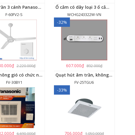
Quạt trần 3 cánh Panasonic F-60FV2
Ổ cắm có dây loại 3 ổ cắm, 2 USB, 1 công tắc - WCHG243322W-VN
F-60FV2-S
WCHG243322W-VN
-32%
80.000₫
607.000₫
2.220.000₫
892.000₫
Quạt thông gió có chức năng sưởi ấm, dùng cho phòng tắm - FV-30BY1
Quạt hút âm trần, không dùng ống dẫn Panasonic - FV-25TGU6
FV-30BY1
FV-25TGU6
-33%
82.000₫
706.000₫
6.690.000₫
1.050.000₫