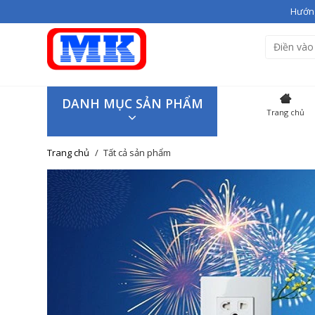
Hướng
Bạn vừa thêm
Giầy cao gót V
Hiện đang có
3
sản phẩm tron
SẢN P
DANH MỤC SẢN PHẨM
Trang chủ
Giầy cao
Trang chủ
Tất cả sản phẩm
Giao hàng trên toàn quốc
Tiếp tục mua hàng