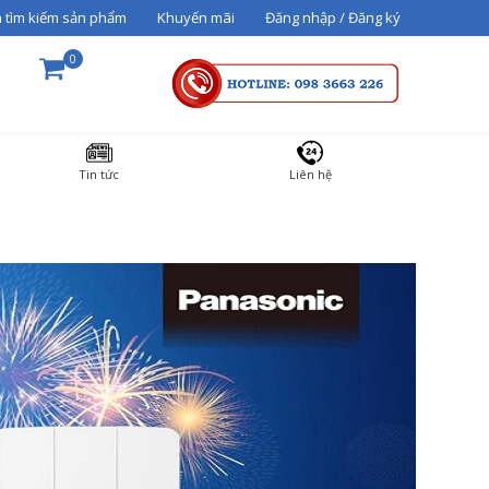
 tìm kiếm sản phẩm
Khuyến mãi
Đăng nhập / Đăng ký
0
THÀNH TIỀN
Tin tức
Liên hệ
36000000
Tổng cộng:
3,600,000₫
THANH TOÁN