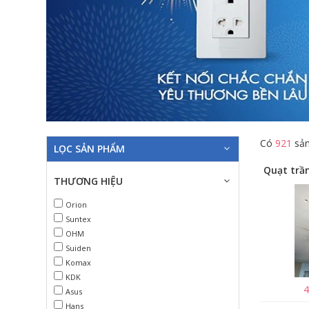
Có
921
sản
LỌC SẢN PHẨM
THƯƠNG HIỆU
Orion
Suntex
OHM
Suiden
Komax
KDK
4
Asus
Hans