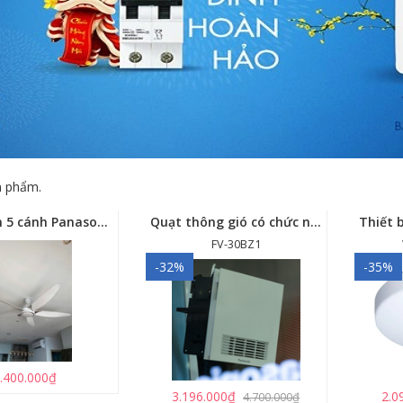
 phẩm.
Quạt trần 5 cánh Panasonic F-60GDS
Quạt thông gió có chức năng sưởi ấm, dùng cho phòng tắm - FV-30BZ1
FV-30BZ1
-32%
-35%
.400.000₫
3.196.000₫
2.0
4.700.000₫