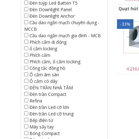
Đèn tuýp Led Batten T5
Đèn Downlight Panel
Đèn Downlight Anchor
Cầu dao ngắn mạch chuyên dụng -
-33%
MCCB
Cầu dao ngắn mạch gia đình - MCB
Phích cắm di động
ổ cắm locking
Phích cắm
Phích cắm, ổ cắm locking
Công tắc đồng hồ
4.216
Ổ cắm âm sàn
Ổ cắm có dây
ĐÈN TRẦN NHÀ TẮM
Đèn trần Compact
Refina
Đèn trần Led cỡ lớn
Đèn trần Led cỡ trung
Bếp điện từ
Máy sấy tay
Bóng Compact