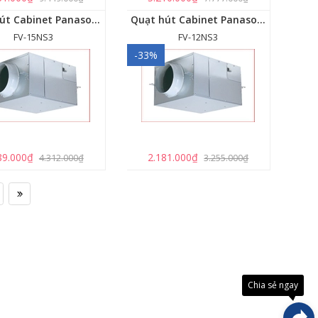
Quạt hút Cabinet Panasonic FV-15NS3
Quạt hút Cabinet Panasonic FV-12NS3
FV-15NS3
FV-12NS3
-33%
89.000₫
2.181.000₫
4.312.000₫
3.255.000₫
Đây là
giải
pháp
trải
Chia sẻ ngay
nghiệ
phát
triển