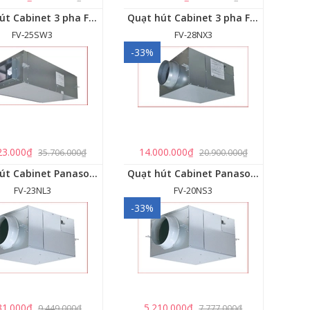
Quạt hút Cabinet 3 pha FV‑25SW3
Quạt hút Cabinet 3 pha FV‑28NX3
FV‑25SW3
FV-28NX3
-33%
23.000₫
14.000.000₫
35.706.000₫
20.900.000₫
Quạt hút Cabinet Panasonic FV-23NL3
Quạt hút Cabinet Panasonic FV-20NS3
FV-23NL3
FV-20NS3
-33%
31.000₫
5.210.000₫
9.449.000₫
7.777.000₫