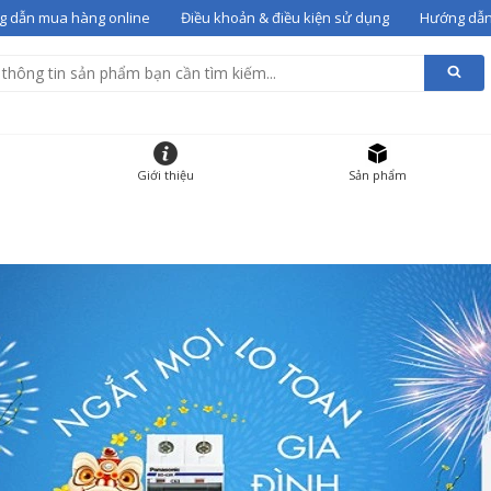
 dẫn mua hàng online
Điều khoản & điều kiện sử dụng
Hướng dẫn
alentino 07
vào giỏ
g giỏ hàng
HẨM
ĐƠN GIÁ
SỐ LƯỢNG
Giới thiệu
Sản phẩm
 gót Valentino 07
36
12000000
-
+