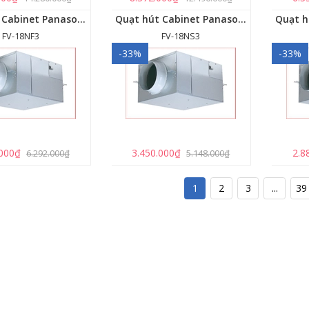
Quạt hút Cabinet Panasonic FV-18NF3
Quạt hút Cabinet Panasonic FV-18NS3
FV-18NF3
FV-18NS3
-33%
-33%
.000₫
3.450.000₫
2.8
6.292.000₫
5.148.000₫
1
2
3
...
39