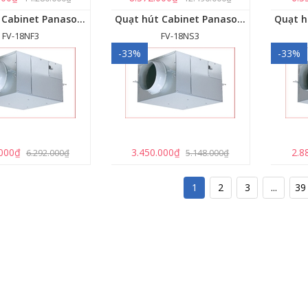
Quạt hút Cabinet Panasonic FV-18NF3
Quạt hút Cabinet Panasonic FV-18NS3
FV-18NF3
FV-18NS3
-33%
-33%
.000₫
3.450.000₫
2.8
6.292.000₫
5.148.000₫
1
2
3
...
39