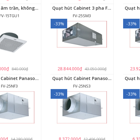
Quạt hút âm trần, không dùng ống dẫn Panasonic - FV-15TGU1
Quạt hút Cabinet 3 pha FV‑25SM3
FV-15TGU1
FV‑25SM3
-33%
-33%
000₫
28.844.000₫
23.9
840.000₫
43.050.000₫
Quạt hút Cabinet Panasonic FV-25NF3
Quạt hút Cabinet Panasonic FV-25NS3
FV-25NF3
FV-25NS3
-33%
-33%
000₫
8.372.000₫
6.3
14.280.000₫
12.496.000₫