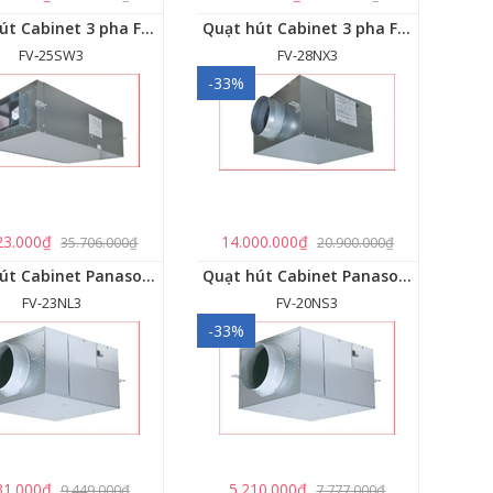
Quạt hút Cabinet 3 pha FV‑25SW3
Quạt hút Cabinet 3 pha FV‑28NX3
FV‑25SW3
FV-28NX3
-33%
23.000₫
14.000.000₫
35.706.000₫
20.900.000₫
Quạt hút Cabinet Panasonic FV-23NL3
Quạt hút Cabinet Panasonic FV-20NS3
FV-23NL3
FV-20NS3
-33%
31.000₫
5.210.000₫
9.449.000₫
7.777.000₫