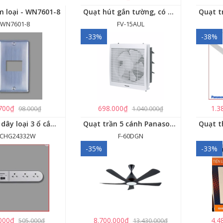
m loại - WN7601-8
Quạt hút gắn tường, có màn che Panasonic - FV-15AUL
WN7601-8
FV-15AUL
-33%
-38%
700₫
698.000₫
1.3
98.000₫
1.040.000₫
Ổ cắm có dây loại 3 ổ cắm, 1 công tắc - WCHG24332W
Quạt trần 5 cánh Panasonic F-60DGN có đèn LED và kết nối Wireless
CHG24332W
F-60DGN
-35%
-33%
000₫
8.700.000₫
4.4
505.000₫
13.430.000₫