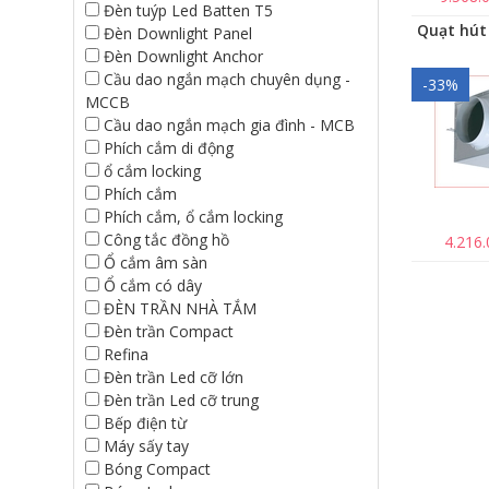
Đèn tuýp Led Batten T5
Đèn Downlight Panel
Đèn Downlight Anchor
Cầu dao ngắn mạch chuyên dụng -
-33%
MCCB
Cầu dao ngắn mạch gia đình - MCB
Phích cắm di động
ổ cắm locking
Phích cắm
Phích cắm, ổ cắm locking
Công tắc đồng hồ
4.216
Ổ cắm âm sàn
Ổ cắm có dây
ĐÈN TRẦN NHÀ TẮM
Đèn trần Compact
Refina
Đèn trần Led cỡ lớn
Đèn trần Led cỡ trung
Bếp điện từ
Máy sấy tay
Bóng Compact