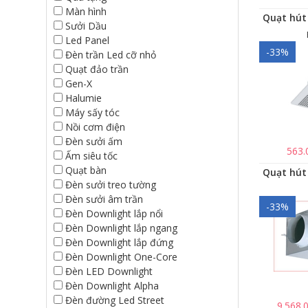
Màn hình
Sưởi Dầu
Led Panel
-33%
Đèn trần Led cỡ nhỏ
Quạt đảo trần
Gen-X
Halumie
Máy sấy tóc
Nồi cơm điện
Đèn sưởi ấm
563.
Ấm siêu tốc
Quạt bàn
Đèn sưởi treo tường
Đèn sưởi âm trần
-33%
Đèn Downlight lắp nổi
Đèn Downlight lắp ngang
Đèn Downlight lắp đứng
Đèn Downlight One-Core
Đèn LED Downlight
Đèn Downlight Alpha
Đèn đường Led Street
9.568.