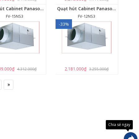
Quạt hút Cabinet Panasonic FV-15NS3
Quạt hút Cabinet Panasonic FV-12NS3
FV-15NS3
FV-12NS3
-33%
89.000₫
2.181.000₫
4.312.000₫
3.255.000₫
Đây là
giải
pháp
trải
Chia sẻ ngay
nghiệ
phát
triển