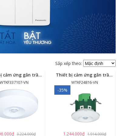
Sắp xếp theo:
Thiết bị cảm ứng gắn trần - cảm biến góc rộng (loại nổi) - WTKF337107-VN
Thiết bị cảm ứng gắn trần (loại âm trần, cụm sensor chính) - WTKF24816-VN
WTKF337107-VN
WTKF24816-VN
-35%
96.000₫
1.244.000₫
3.224.000₫
1.914.000₫