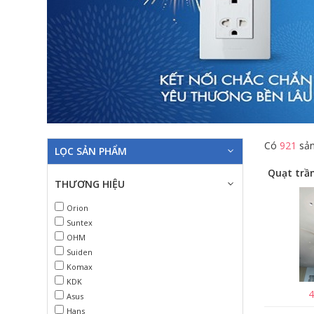
Có
921
sản
LỌC SẢN PHẨM
THƯƠNG HIỆU
Orion
Suntex
OHM
Suiden
Komax
KDK
4
Asus
Hans