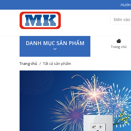
Hướng
Bạn vừa thêm
Giầy cao gót V
Hiện đang có
3
sản phẩm tron
SẢN P
DANH MỤC SẢN PHẨM
Trang chủ
Giầy cao
Trang chủ
Tất cả sản phẩm
Giao hàng trên toàn quốc
Tiếp tục mua hàng