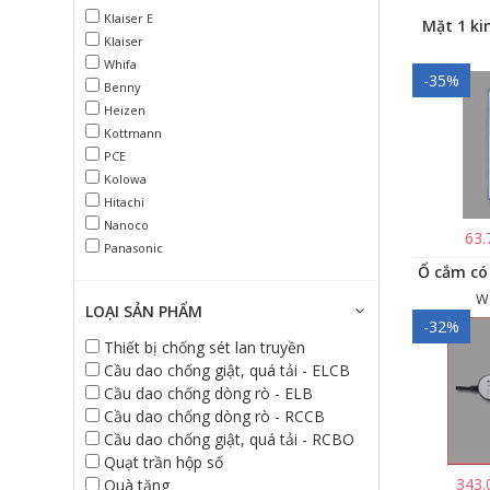
Klaiser E
Mặt 1 ki
Klaiser
Whifa
-35%
Benny
Heizen
Kottmann
PCE
Kolowa
Hitachi
Nanoco
63.
Panasonic
W
LOẠI SẢN PHẨM
-32%
Thiết bị chống sét lan truyền
Cầu dao chống giật, quá tải - ELCB
Cầu dao chống dòng rò - ELB
Cầu dao chống dòng rò - RCCB
Cầu dao chống giật, quá tải - RCBO
Quạt trần hộp số
343.
Quà tặng