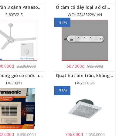
Quạt trần 3 cánh Panasonic F-60FV2
Ổ cắm có dây loại 3 ổ cắm, 2 USB, 1 công tắc - WCHG243322W-VN
F-60FV2-S
WCHG243322W-VN
-32%
80.000₫
607.000₫
2.220.000₫
892.000₫
Quạt thông gió có chức năng sưởi ấm, dùng cho phòng tắm - FV-30BY1
Quạt hút âm trần, không dùng ống dẫn Panasonic - FV-25TGU6
FV-30BY1
FV-25TGU6
-33%
82.000₫
706.000₫
6.690.000₫
1.050.000₫