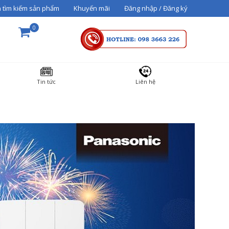
 tìm kiếm sản phẩm
Khuyến mãi
Đăng nhập / Đăng ký
0
THÀNH TIỀN
Tin tức
Liên hệ
36000000
Tổng cộng:
3,600,000₫
THANH TOÁN