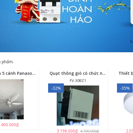
 phẩm.
Quạt trần 5 cánh Panasonic F-60GDS
Quạt thông gió có chức năng sưởi ấm, dùng cho phòng tắm - FV-30BZ1
FV-30BZ1
-32%
-35%
.400.000₫
3.196.000₫
2.0
4.700.000₫