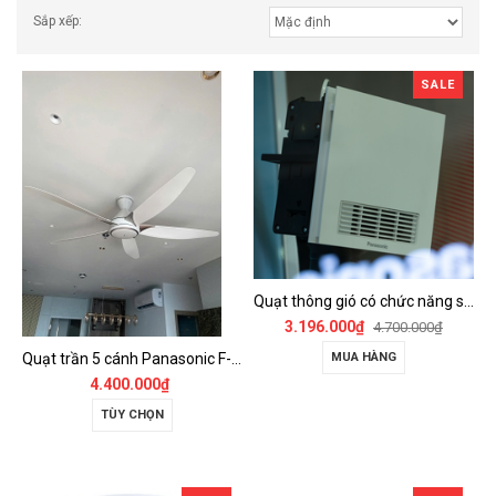
Sắp xếp:
SALE
Quạt thông gió có chức năng sưởi ấm, dùng cho phòng tắm - FV-30BZ1
3.196.000₫
4.700.000₫
Quạt trần 5 cánh Panasonic F-60GDS
MUA HÀNG
4.400.000₫
TÙY CHỌN