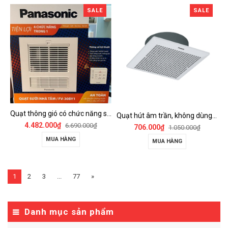
SALE
SALE
Quạt thông gió có chức năng sưởi ấm, dùng cho phòng tắm - FV-30BY1
Quạt hút âm trần, không dùng ống dẫn Panasonic - FV-25TGU6
4.482.000₫
6.690.000₫
706.000₫
1.050.000₫
MUA HÀNG
MUA HÀNG
1
2
3
...
77
»
Danh mục sản phẩm