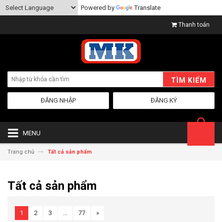
Powered by
Translate
Thanh toán
TÌM KIẾM
ĐĂNG NHẬP
ĐĂNG KÝ
MENU
Trang chủ
Tất cả sản phẩm
Tất cả sản phẩm
1
2
3
...
77
»