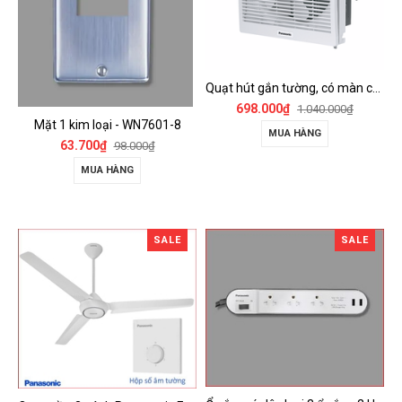
Quạt hút gắn tường, có màn che Panasonic - FV-15AUL
698.000₫
1.040.000₫
Mặt 1 kim loại - WN7601-8
MUA HÀNG
63.700₫
98.000₫
MUA HÀNG
SALE
SALE