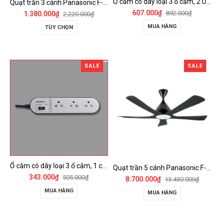
Ổ cắm có dây loại 3 ổ cắm, 2 USB, 1 công tắc - WCHG243322W-VN
Quạt trần 3 cánh Panasonic F-60FV2
607.000₫
892.000₫
1.380.000₫
2.220.000₫
MUA HÀNG
TÙY CHỌN
SALE
SALE
Ổ cắm có dây loại 3 ổ cắm, 1 công tắc - WCHG24332W
Quạt trần 5 cánh Panasonic F-60DGN có đèn LED và kết nối Wireless
343.000₫
505.000₫
8.700.000₫
13.430.000₫
MUA HÀNG
MUA HÀNG