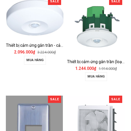
SALE
SALE
Thiết bị cảm ứng gắn trần - cảm biến góc rộng (loại nổi) - WTKF337107-VN
2.096.000₫
3.224.000₫
MUA HÀNG
Thiết bị cảm ứng gắn trần (loại âm trần, cụm sensor chính) - WTKF24816-VN
1.244.000₫
1.914.000₫
MUA HÀNG
SALE
SALE