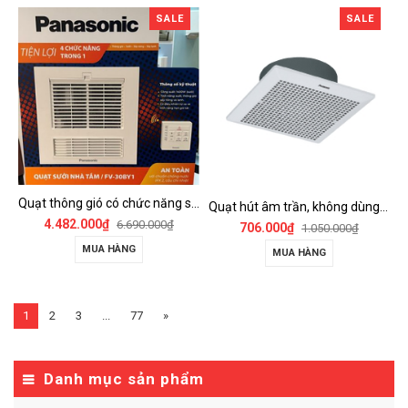
SALE
SALE
Quạt thông gió có chức năng sưởi ấm, dùng cho phòng tắm - FV-30BY1
Quạt hút âm trần, không dùng ống dẫn Panasonic - FV-25TGU6
4.482.000₫
6.690.000₫
706.000₫
1.050.000₫
MUA HÀNG
MUA HÀNG
1
2
3
...
77
»
Danh mục sản phẩm