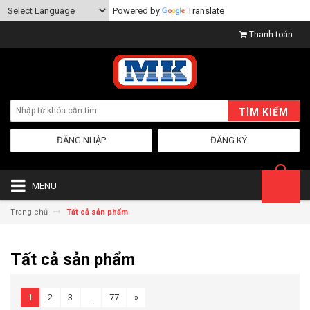
Powered by
Translate
Thanh toán
TÌM KIẾM
ĐĂNG NHẬP
ĐĂNG KÝ
MENU
Trang chủ
Tất cả sản phẩm
Tất cả sản phẩm
1
2
3
...
77
»