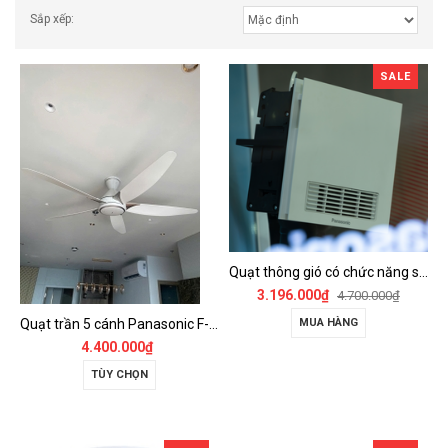
Sắp xếp:
SALE
Quạt thông gió có chức năng sưởi ấm, dùng cho phòng tắm - FV-30BZ1
3.196.000₫
4.700.000₫
Quạt trần 5 cánh Panasonic F-60GDS
MUA HÀNG
4.400.000₫
TÙY CHỌN