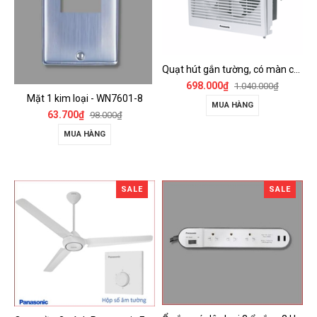
Quạt hút gắn tường, có màn che Panasonic - FV-15AUL
698.000₫
1.040.000₫
Mặt 1 kim loại - WN7601-8
MUA HÀNG
63.700₫
98.000₫
MUA HÀNG
SALE
SALE