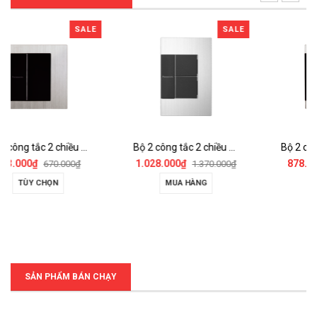
SALE
SALE
SA
Bộ 1 công tắc 2 chiều có đèn báo (chuẩn BS) - WTFBP51552S-1-G/SP
Bộ 2 công tắc 2 chiều có đèn báo - WTEGP52562S-1-G
Bộ 2 công tắc 2 chiều có đèn báo (chuẩn BS) - WTFBP52562S-1
1.028.000₫
878.000₫
000₫
1.370.000₫
1.170.000₫
MUA HÀNG
TÙY CHỌN
SẢN PHẨM BÁN CHẠY