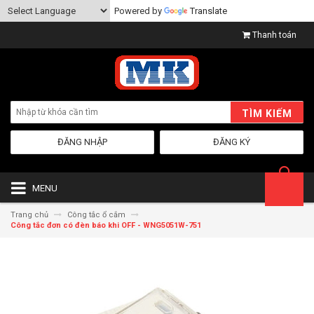
Powered by
Translate
Thanh toán
TÌM KIẾM
ĐĂNG NHẬP
ĐĂNG KÝ
MENU
Trang chủ
Công tắc ổ cắm
Công tắc đơn có đèn báo khi OFF - WNG5051W-751