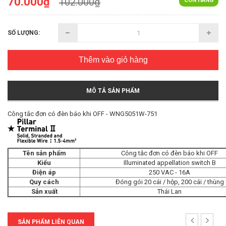
70.000₫
102.000₫
CÒN HÀNG
SỐ LƯỢNG:
Thêm vào giỏ hàng
MÔ TẢ SẢN PHẨM
Công tắc đơn có đèn báo khi OFF - WNG5051W-751
Tên sản phẩm
Công tắc đơn có đèn báo khi OFF
Kiểu
Illuminated appellation switch B
Điện áp
250 VAC - 16A
Quy cách
Đóng gói 20 cái / hộp, 200 cái / thùng
Sản xuất
Thái Lan
SẢN PHẨM LIÊN QUAN