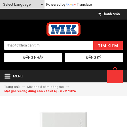
Powered by
Translate
Thanh toán
TÌM KIẾM
ĐĂNG NHẬP
ĐĂNG KÝ
MENU
Trang chủ
Mặt cho ổ cắm công tắc
Mặt góc vuông dùng cho 2 thiết bị - WZV7842W