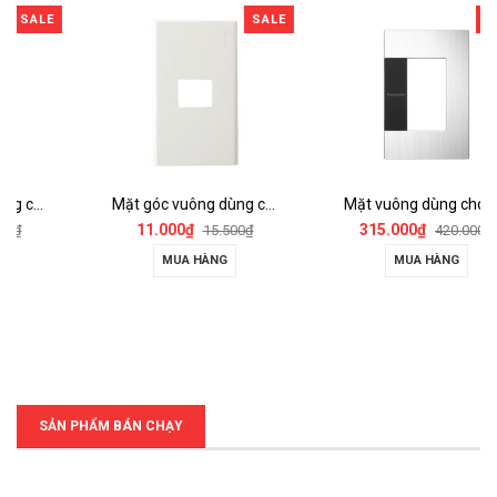
LE
SALE
SALE
Mặt góc vuông dùng cho 1 thiết bị - WZV7841W
Mặt vuông dùng cho 3 thiết bị (chuẩn BS) - WTFB6503S-1-G
11.000₫
315.000₫
15.500₫
420.000₫
MUA HÀNG
MUA HÀNG
SẢN PHẨM BÁN CHẠY