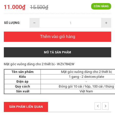
11.000₫
15.500₫
CÒN HÀNG
SỐ LƯỢNG:
Thêm vào giỏ hàng
MÔ TẢ SẢN PHẨM
Mặt góc vuông dùng cho 2 thiết bị - WZV7842W
Tên sản phẩm
Mặt góc vuông dùng cho 2 thiết bị
Kiểu
1 gang - 2 devices plate
Điện áp
-
Quy cách
Đóng gói 10 cái / hộp, 100 cái / thùng
Sản xuất
Việt Nam
SẢN PHẨM LIÊN QUAN