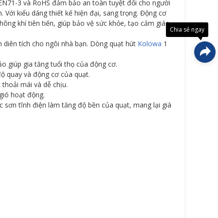
 EN71-3 và RoHS đảm bảo an toàn tuyệt đối cho người
Đây là
giải
 Với kiểu dáng thiết kế hiện đại, sang trọng. Động cơ
pháp
ng khí tiên tiến, giúp bảo vệ sức khỏe, tạo cảm giác
trải
Chia sẻ ngay
nghiệ
phát
ệm diên tích cho ngôi nhà bạn. Dòng quạt hút
Kolowa
1
triển
bởi
EGANY
o giúp gia tăng tuổi thọ của động cơ.
ộ quay và động cơ của quạt.
 thoải mái và dễ chịu.
gió hoạt động.
sơn tĩnh điện làm tăng độ bền của quạt, mang lại giá