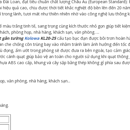
Đài Loan, đạt tiêu chuẩn chất lượng Châu Âu (European Standard):
 hiệu quả cao, chịu được thời tiết khắc nghiệt độ bền lên đến 20 năm.
rong lành, tươi mát như thiên nhiên nhờ vào công nghệ lưu thông khô
kế màu trắng tinh tế, sang trọng cùng kích thước nhỏ gọn giúp tiết ki
ách, phòng họp, nhà hàng, khách sạn, văn phòng…..
t gắn tường
Kolowa
KL20-25
cấu tạo bạc đạn được bôi trơn hoàn hả
n che chống côn trùng bay vào nhằm tránh làm ảnh hưởng đến tốc đ
 tù đọng, ẩm ướt trong phòng sẽ được đưa ra bên ngoài, tạo cảm giác
ước cánh quạt giúp bảo vệ an toàn cho người sử dụng khi quạt thông 
ựa ABS cao cấp, khung và cây sập bằng thép không gỉ phía sau được 
p, văn phòng, nhà hàng, khách sạn...
háng.