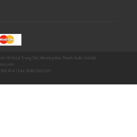
gách 15/16 Lê Trọng Tấn, Khương Mai, Thanh Xuân, Hà Nội
nic.com
 063 614 | Fax: 0243 2323 521