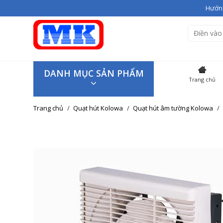
Hướng
Bạn vừa thêm
Giầy cao gót V
Hiện đang có
3
sản phẩm tron
SẢN P
DANH MỤC SẢN PHẨM
Trang chủ
Giầy cao
Trang chủ
Quạt hút Kolowa
Quạt hút âm tường Kolowa
Giao hàng trên toàn quốc
Tiếp tục mua hàng