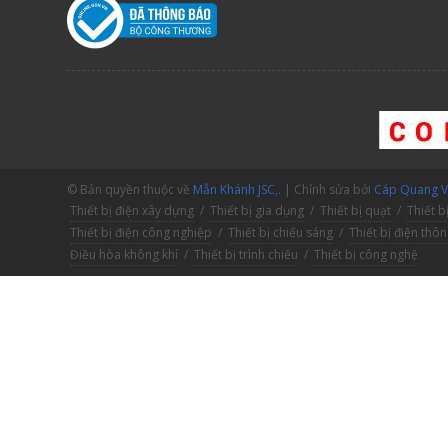
© Bản quyền thuộc về
Mẫn Khánh JSC,.
| Chỉnh sửa bởi
Cáp Quang V.
Thiết bị điện xây dựng
/
Thiết bị gia dụng
/
Thiết bị quạt
/
Thiết b
Thiết bị điện công nghiệp
/
Thiết bị chiếu sáng
/
Thiết bị điện thô
Điều hòa không khí
/
Thiết bị trình chiếu
/
Thiết bị công nghệ