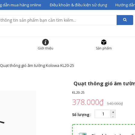
 dẫn mua hàng online
Điều khoản & điều kiện sử dụng
Hướng dẫn
alentino 07
vào giỏ
g giỏ hàng
HẨM
ĐƠN GIÁ
SỐ LƯỢNG
Giới thiệu
Sản phẩm
 gót Valentino 07
36
12000000
-
+
Quạt thông gió âm tường Kolowa KL20-25
Quạt thông gió âm tườ
KL20-25
378.000₫
540.000₫
Số lượng: