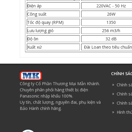
Điện áp
220VAC - 50 Hz
Công suất
26W
Tốc độ quay (RPM)
1350
Lưu lượng gió
256 m3/h
Độ ồn
32 dB
Xuất xứ
Đài Loan theo tiêu chuẩ
CHÍNH SÁ
Công ty Cổ Phần Thương Mại Mẫn Khánh.
Chính s
Chuyên phân phối hàng thiết bị điện
Chính sá
Panasonic nhập khẩu 100%.
Uy tín, chất lượng, nguyên đai, phụ kiện và
Chính sá
Bảo Hành chính hãng.
Hình th