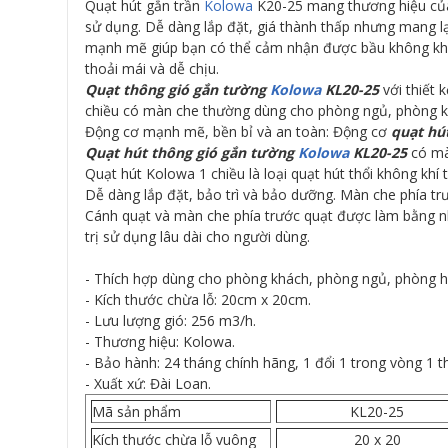
Quạt hút gắn trần
Kolowa
K20-25 mang thương hiệu của 
sử dụng. Dễ dàng lắp đặt, giá thành thấp nhưng mang lại
mạnh mẽ giúp bạn có thể cảm nhận được bầu không khí t
thoải mái và dễ chịu.
Quạt thông gió gắn tường
Kolowa
KL20-25
với thiết 
chiều có màn che thường dùng cho phòng ngủ, phòng kh
Động cơ mạnh mẽ, bền bỉ và an toàn: Động cơ
quạt hú
Quạt hút thông gió gắn tường
Kolowa
KL20-25
có mà
Quạt hút Kolowa 1 chiều là loại quạt hút thổi không khí
Dễ dàng lắp đặt, bảo trì và bảo dưỡng. Màn che phía tr
Cánh quạt và màn che phía trước quạt được làm bằng nh
trị sử dụng lâu dài cho người dùng.
- Thích hợp dùng cho phòng khách, phòng ngủ, phòng họ
- Kích thước chừa lỗ: 20cm x 20cm.
- Lưu lượng gió: 256 m3/h.
- Thương hiệu: Kolowa.
- Bảo hành: 24 tháng chính hãng, 1 đổi 1 trong vòng 1 t
- Xuất xứ: Đài Loan.
Mã sản phẩm
KL20-25
Kích thước chừa lỗ vuông
20 x 20